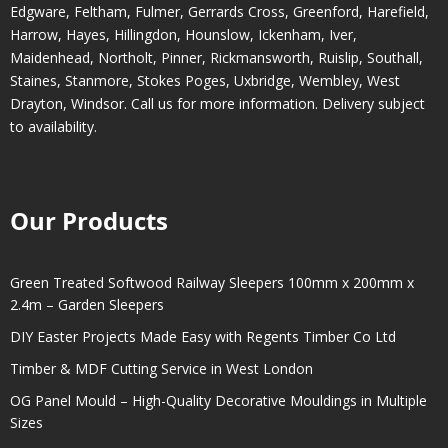
Edgware
,
Feltham
,
Fulmer
,
Gerrards Cross
,
Greenford
,
Harefield
,
Harrow
,
Hayes
,
Hillingdon
,
Hounslow
,
Ickenham
,
Iver
,
Maidenhead
,
Northolt
,
Pinner
,
Rickmansworth
,
Ruislip
,
Southall
,
Staines
,
Stanmore
,
Stokes Poges
,
Uxbridge
,
Wembley
,
West
Drayton
,
Windsor
. Call us for more information. Delivery subject
to availability.
Our Products
Green Treated Softwood Railway Sleepers 100mm x 200mm x
2.4m – Garden Sleepers
DIY Easter Projects Made Easy with Regents Timber Co Ltd
Timber & MDF Cutting Service in West London
OG Panel Mould – High-Quality Decorative Mouldings in Multiple
Sizes