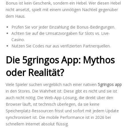
Bonus ist kein Geschenk, sondern ein Hebel. Wer diesen Hebel
nicht ansetzt, spielt mit einem unnötigen Nachteil gegenüber
dem Haus.
Prüfen Sie vor jeder Einzahlung die Bonus-Bedingungen.
Achten Sie auf die Umsatzvorgaben für Slots vs. Live-
Casino.
Nutzen Sie Codes nur aus verifizierten Partnerquellen.
Die 5gringos App: Mythos
oder Realität?
Viele Spieler suchen vergeblich nach einer nativen
5gringos app
in den Stores. Die Wahrheit ist: Diese gibt es nicht und sie ist
auch nicht nötig. Die Web-App-Lösung, die direkt über den
Browser läuft, ist technisch überlegen, da sie keine
Speicherplatz-Ressourcen frisst und sofort mit jedem Update
synchronisiert ist. Die mobile Performance ist in 2026 bei
schnellem Internet absolut flüssig.