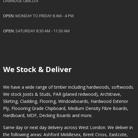
UXBRIDGE UB8 2SX
OPEN:
MONDAY TO FRIDAY 8 AM - 4 PM
OPEN:
SATURDAY 8:30 AM - 11:30 AM
We Stock & Deliver
We have a wide range of timber including hardwoods, softwoods.
We stock Joists & Studs, PAR (planed redwood), Architrave,
Skirting, Cladding, Flooring, Windowboards, Hardwood Exterior
Ply, Floooring Grade Chipboard, Medium Density Fibre Boards,
Hardboard, MDF, Decking Boards and more.
Same day or next day delivery across
West London
. We deliver in
the following areas:
Ashford Middlesex
,
Brent Cross
,
Eastcote
,