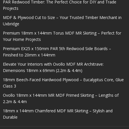
PAR Redwood Timber: The Perfect Choice for DIY and Trade
Projects
MDF & Plywood Cut to Size – Your Trusted Timber Merchant in
Uxbridge
Premium 18mm x 144mm Torus MDF MR Skirting – Perfect for
Your Home Projects
Premium EX25 x 150mm PAR 5th Redwood Side Boards –
Finished to 20mm x 144mm
Elevate Your Interiors with Ovollo MDF MR Architrave:
Dimensions 18mm x 69mm (2.2m & 4.4m)
18mm Beech-Faced Hardwood Plywood – Eucalyptus Core, Glue
Class 3
Ovollo 18mm x 144mm MR MDF Primed Skirting – Lengths of
2.2m & 4.4m
18mm x 144mm Chamfered MDF MR Skirting – Stylish and
Durable