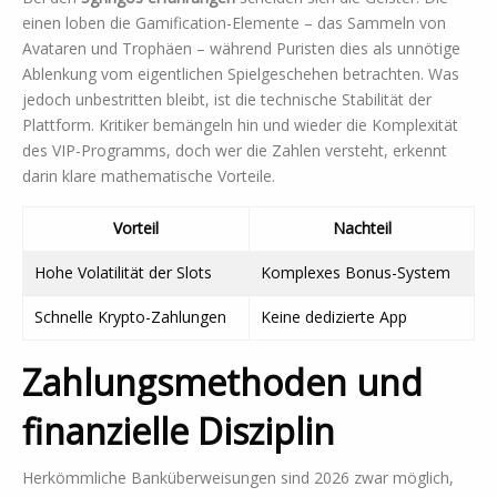
einen loben die Gamification-Elemente – das Sammeln von
Avataren und Trophäen – während Puristen dies als unnötige
Ablenkung vom eigentlichen Spielgeschehen betrachten. Was
jedoch unbestritten bleibt, ist die technische Stabilität der
Plattform. Kritiker bemängeln hin und wieder die Komplexität
des VIP-Programms, doch wer die Zahlen versteht, erkennt
darin klare mathematische Vorteile.
Vorteil
Nachteil
Hohe Volatilität der Slots
Komplexes Bonus-System
Schnelle Krypto-Zahlungen
Keine dedizierte App
Zahlungsmethoden und
finanzielle Disziplin
Herkömmliche Banküberweisungen sind 2026 zwar möglich,