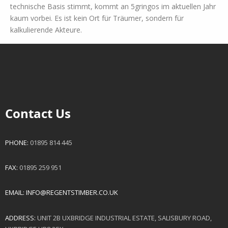
technische Basis stimmt, kommt an 5gringos im aktuellen Jahr
kaum vorbei. Es ist kein Ort für Träumer, sondern für
kalkulierende Akteure.
Contact Us
PHONE:
01895 814 445
FAX:
01895 259 951
EMAIL:
INFO@REGENTSTIMBER.CO.UK
ADDRESS:
UNIT 2B UXBRIDGE INDUSTRIAL ESTATE, SALISBURY ROAD,