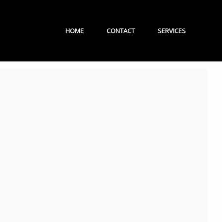
reht wurde. Die Performance der Plattform im Jahr 2026 zeigt ein
HOME
CONTACT
SERVICES
miral-casinos1.com
einsteigt, sucht nicht nach bunten