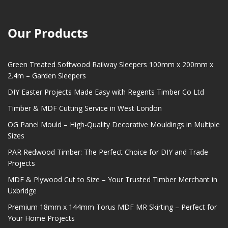
Our Products
Green Treated Softwood Railway Sleepers 100mm x 200mm x
2.4m – Garden Sleepers
DIY Easter Projects Made Easy with Regents Timber Co Ltd
Timber & MDF Cutting Service in West London
OG Panel Mould – High-Quality Decorative Mouldings in Multiple
Sizes
PAR Redwood Timber: The Perfect Choice for DIY and Trade
Projects
MDF & Plywood Cut to Size – Your Trusted Timber Merchant in
Uxbridge
Premium 18mm x 144mm Torus MDF MR Skirting – Perfect for
Your Home Projects