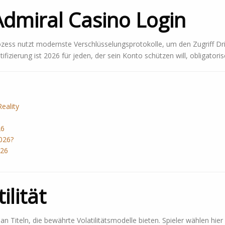
 Admiral Casino Login
zess nutzt modernste Verschlüsselungsprotokolle, um den Zugriff Dritt
zierung ist 2026 für jeden, der sein Konto schützen will, obligatoris
eality
26
2026?
026
ilität
ch an Titeln, die bewährte Volatilitätsmodelle bieten. Spieler wählen 