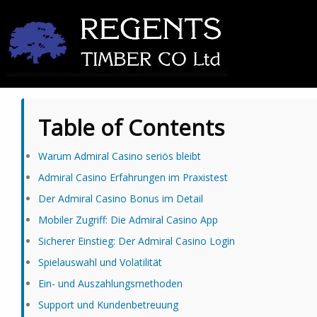
Jeder zehnte Spieler auf dem deutschen Markt verliert bei der W
klares Bild: Hier zählen blitzschnelle Auszahlungen und eine Softw
Animationen, sondern nach der kalkulierbaren Rendite und einer 
Table of Contents
Warum Admiral Casino seriös bleibt
Admiral Casino Erfahrungen im Praxistest
Der Admiral Casino Bonus im Detail
Mobiler Zugriff: Die Admiral Casino App
Sicherer Einstieg: Der Admiral Casino Login
Spielauswahl und Volatilität
Ein- und Auszahlungsmethoden
Support und Kundenbetreuung