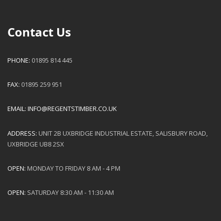
Contact Us
PHONE:
01895 814 445
FAX:
01895 259 951
EMAIL:
INFO@REGENTSTIMBER.CO.UK
ADDRESS:
UNIT 2B UXBRIDGE INDUSTRIAL ESTATE, SALISBURY ROAD,
UXBRIDGE UB8 2SX
OPEN:
MONDAY TO FRIDAY 8 AM - 4 PM
OPEN:
SATURDAY 8:30 AM - 11:30 AM