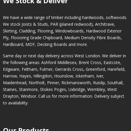
We Stock & Deliver
We have a wide range of timber including hardwoods, softwoods.
We stock Joists & Studs, PAR (planed redwood), Architrave,
Skirting, Cladding, Flooring, Windowboards, Hardwood Exterior
Ply, Floooring Grade Chipboard, Medium Density Fibre Boards,
Hardboard, MDF, Decking Boards and more.
Same day or next day delivery across
West London
. We deliver in
the following areas:
Ashford Middlesex
,
Brent Cross
,
Eastcote
,
Edgware
,
Feltham
,
Fulmer
,
Gerrards Cross
,
Greenford
,
Harefield
,
Harrow
,
Hayes
,
Hillingdon
,
Hounslow
,
Ickenham
,
Iver
,
Maidenhead
,
Northolt
,
Pinner
,
Rickmansworth
,
Ruislip
,
Southall
,
Staines
,
Stanmore
,
Stokes Poges
,
Uxbridge
,
Wembley
,
West
Drayton
,
Windsor
. Call us for more information. Delivery subject
to availability.
Our Products