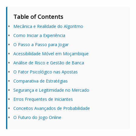
Table of Contents
Mecânica e Realidade do Algoritmo
Como Iniciar a Experiência
O Passo a Passo para Jogar
Acessibilidade Móvel em Moçambique
Análise de Risco e Gestão de Banca
O Fator Psicológico nas Apostas
Comparativa de Estratégias
Segurança e Legitimidade no Mercado
Erros Frequentes de Iniciantes
Conceitos Avançados de Probabilidade
O Futuro do Jogo Online