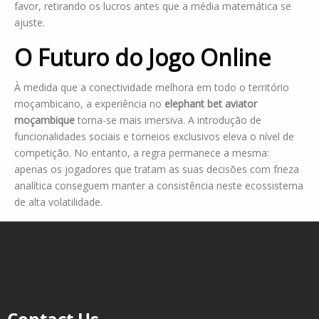
favor, retirando os lucros antes que a média matemática se
ajuste.
O Futuro do Jogo Online
À medida que a conectividade melhora em todo o território
moçambicano, a experiência no
elephant bet aviator
moçambique
torna-se mais imersiva. A introdução de
funcionalidades sociais e torneios exclusivos eleva o nível de
competição. No entanto, a regra permanece a mesma:
apenas os jogadores que tratam as suas decisões com frieza
analítica conseguem manter a consistência neste ecossistema
de alta volatilidade.
Contact Us