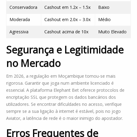
Conservadora
Cashout em 1.2x – 1.5x
Baixo
Moderada
Cashout em 2.0x – 3.0x
Médio
Agressiva
Cashout acima de 10x
Muito Elevado
Segurança e Legitimidade
no Mercado
Em 2026, a regulação em Moçambique tornou-se mais
rigorosa. Garantir que joga num ambiente licenciado é
essencial. A plataforma Elephant Bet oferece protocolos de
encriptação SSL que protegem os dados bancários dos
utilizadores. Se encontrar dificuldades no acesso, verifique
sempre se a sua ligação à internet é estável, pois no jogo
Aviator, a latência de rede é o maior inimigo do apostador.
Erros Frequentes de