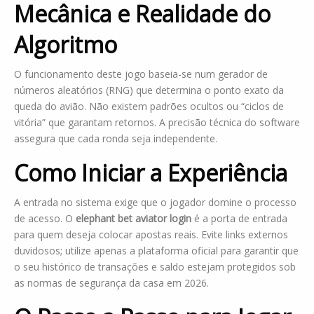
Mecânica e Realidade do
Algoritmo
O funcionamento deste jogo baseia-se num gerador de
números aleatórios (RNG) que determina o ponto exato da
queda do avião. Não existem padrões ocultos ou “ciclos de
vitória” que garantam retornos. A precisão técnica do software
assegura que cada ronda seja independente.
Como Iniciar a Experiência
A entrada no sistema exige que o jogador domine o processo
de acesso. O
elephant bet aviator login
é a porta de entrada
para quem deseja colocar apostas reais. Evite links externos
duvidosos; utilize apenas a plataforma oficial para garantir que
o seu histórico de transações e saldo estejam protegidos sob
as normas de segurança da casa em 2026.