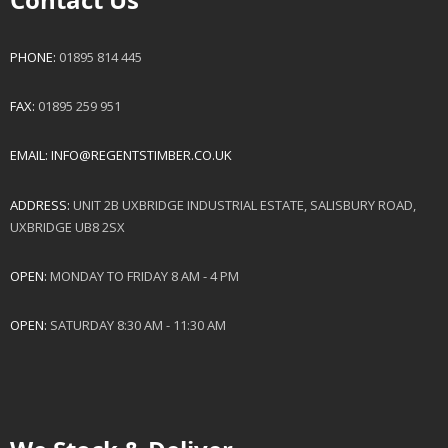
PHONE:
01895 814 445
FAX:
01895 259 951
EMAIL:
INFO@REGENTSTIMBER.CO.UK
ADDRESS:
UNIT 2B UXBRIDGE INDUSTRIAL ESTATE, SALISBURY ROAD,
UXBRIDGE UB8 2SX
OPEN:
MONDAY TO FRIDAY 8 AM - 4 PM
OPEN:
SATURDAY 8:30 AM - 11:30 AM