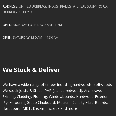
ADDRESS:
UNIT 2B UXBRIDGE INDUSTRIAL ESTATE, SALISBURY ROAD,
UXBRIDGE UB8 2SX
OPEN:
MONDAY TO FRIDAY 8 AM - 4 PM
OPEN:
SATURDAY 8:30 AM - 11:30 AM
We Stock & Deliver
We have a wide range of timber including hardwoods, softwoods.
We stock Joists & Studs, PAR (planed redwood), Architrave,
Skirting, Cladding, Flooring, Windowboards, Hardwood Exterior
Ply, Floooring Grade Chipboard, Medium Density Fibre Boards,
Hardboard, MDF, Decking Boards and more.