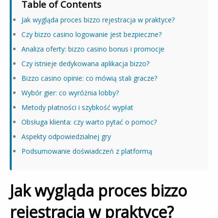
Table of Contents
Jak wygląda proces bizzo rejestracja w praktyce?
Czy bizzo casino logowanie jest bezpieczne?
Analiza oferty: bizzo casino bonus i promocje
Czy istnieje dedykowana aplikacja bizzo?
Bizzo casino opinie: co mówią stali gracze?
Wybór gier: co wyróżnia lobby?
Metody płatności i szybkość wypłat
Obsługa klienta: czy warto pytać o pomoc?
Aspekty odpowiedzialnej gry
Podsumowanie doświadczeń z platformą
Jak wygląda proces bizzo
rejestracja w praktyce?