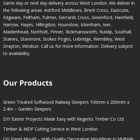
Same day or next day delivery across
West London
. We deliver in
the following areas:
Ashford Middlesex
,
Brent Cross
,
Eastcote
,
Edgware
,
Feltham
,
Fulmer
,
Gerrards Cross
,
Greenford
,
Harefield
,
Harrow
,
Hayes
,
Hillingdon
,
Hounslow
,
Ickenham
,
Iver
,
Maidenhead
,
Northolt
,
Pinner
,
Rickmansworth
,
Ruislip
,
Southall
,
Staines
,
Stanmore
,
Stokes Poges
,
Uxbridge
,
Wembley
,
West
Drayton
,
Windsor
. Call us for more information. Delivery subject
to availability.
Our Products
Green Treated Softwood Railway Sleepers 100mm x 200mm x
2.4m – Garden Sleepers
DIY Easter Projects Made Easy with Regents Timber Co Ltd
Timber & MDF Cutting Service in West London
OG Panel Mould – High-Quality Decorative Mouldings in Multiple