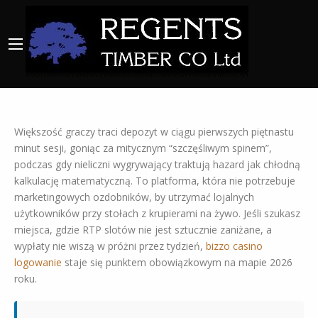
Większość graczy traci depozyt w ciągu pierwszych piętnastu
minut sesji, goniąc za mitycznym “szczęśliwym spinem”,
podczas gdy nieliczni wygrywający traktują hazard jak chłodną
kalkulację matematyczną. To platforma, która nie potrzebuje
marketingowych ozdobników, by utrzymać lojalnych
użytkowników przy stołach z krupierami na żywo. Jeśli szukasz
miejsca, gdzie RTP slotów nie jest sztucznie zaniżane, a
wypłaty nie wiszą w próżni przez tydzień,
bizzo casino
logowanie
staje się punktem obowiązkowym na mapie 2026
roku.