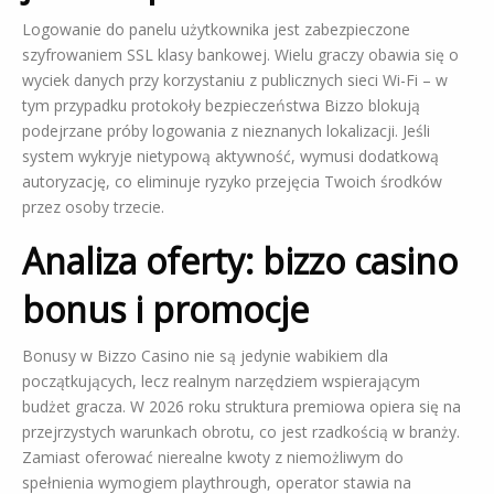
Logowanie do panelu użytkownika jest zabezpieczone
szyfrowaniem SSL klasy bankowej. Wielu graczy obawia się o
wyciek danych przy korzystaniu z publicznych sieci Wi-Fi – w
tym przypadku protokoły bezpieczeństwa Bizzo blokują
podejrzane próby logowania z nieznanych lokalizacji. Jeśli
system wykryje nietypową aktywność, wymusi dodatkową
autoryzację, co eliminuje ryzyko przejęcia Twoich środków
przez osoby trzecie.
Analiza oferty: bizzo casino
bonus i promocje
Bonusy w Bizzo Casino nie są jedynie wabikiem dla
początkujących, lecz realnym narzędziem wspierającym
budżet gracza. W 2026 roku struktura premiowa opiera się na
przejrzystych warunkach obrotu, co jest rzadkością w branży.
Zamiast oferować nierealne kwoty z niemożliwym do
spełnienia wymogiem playthrough, operator stawia na