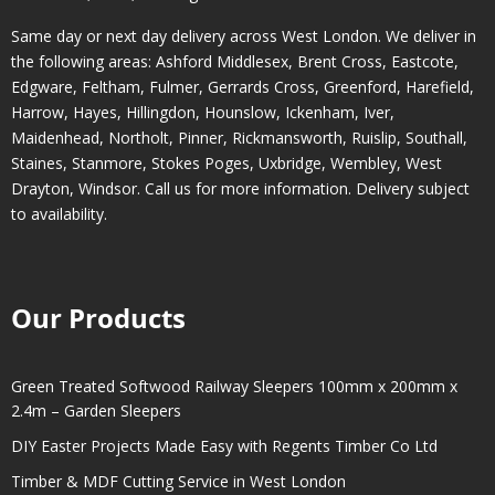
Same day or next day delivery across
West London
. We deliver in
the following areas:
Ashford Middlesex
,
Brent Cross
,
Eastcote
,
Edgware
,
Feltham
,
Fulmer
,
Gerrards Cross
,
Greenford
,
Harefield
,
Harrow
,
Hayes
,
Hillingdon
,
Hounslow
,
Ickenham
,
Iver
,
Maidenhead
,
Northolt
,
Pinner
,
Rickmansworth
,
Ruislip
,
Southall
,
Staines
,
Stanmore
,
Stokes Poges
,
Uxbridge
,
Wembley
,
West
Drayton
,
Windsor
. Call us for more information. Delivery subject
to availability.
Our Products
Green Treated Softwood Railway Sleepers 100mm x 200mm x
2.4m – Garden Sleepers
DIY Easter Projects Made Easy with Regents Timber Co Ltd
Timber & MDF Cutting Service in West London