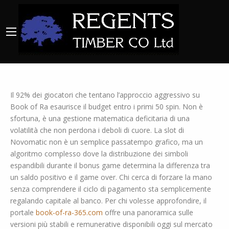
Il 92% dei giocatori che tentano l’approccio aggressivo su
Book of Ra esaurisce il budget entro i primi 50 spin. Non è
sfortuna, è una gestione matematica deficitaria di una
volatilità che non perdona i deboli di cuore. La slot di
Novomatic non è un semplice passatempo grafico, ma un
algoritmo complesso dove la distribuzione dei simboli
espandibili durante il bonus game determina la differenza tra
un saldo positivo e il game over. Chi cerca di forzare la mano
senza comprendere il ciclo di pagamento sta semplicemente
regalando capitale al banco. Per chi volesse approfondire, il
portale
book-of-ra-365.com
offre una panoramica sulle
versioni più stabili e remunerative disponibili oggi sul mercato