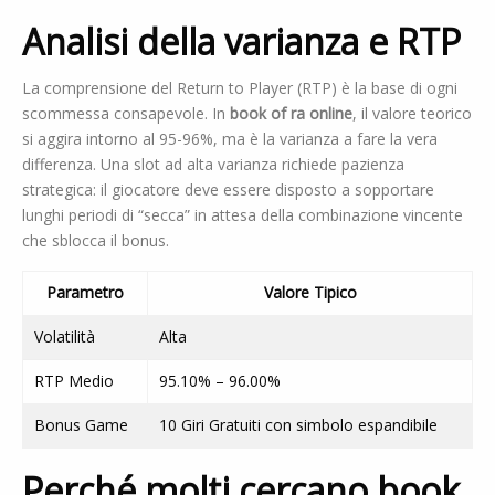
Analisi della varianza e RTP
La comprensione del Return to Player (RTP) è la base di ogni
scommessa consapevole. In
book of ra online
, il valore teorico
si aggira intorno al 95-96%, ma è la varianza a fare la vera
differenza. Una slot ad alta varianza richiede pazienza
strategica: il giocatore deve essere disposto a sopportare
lunghi periodi di “secca” in attesa della combinazione vincente
che sblocca il bonus.
Parametro
Valore Tipico
Volatilità
Alta
RTP Medio
95.10% – 96.00%
Bonus Game
10 Giri Gratuiti con simbolo espandibile
Perché molti cercano book