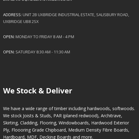
ADDRESS:
UNIT 2B UXBRIDGE INDUSTRIAL ESTATE, SALISBURY ROAD,
UXBRIDGE UB8 2SX
OPEN:
MONDAY TO FRIDAY 8 AM - 4 PM
OPEN:
SATURDAY 8:30 AM - 11:30 AM
We Stock & Deliver
We have a wide range of timber including hardwoods, softwoods.
We stock Joists & Studs, PAR (planed redwood), Architrave,
Skirting, Cladding, Flooring, Windowboards, Hardwood Exterior
Ply, Floooring Grade Chipboard, Medium Density Fibre Boards,
Hardboard, MDF, Decking Boards and more.