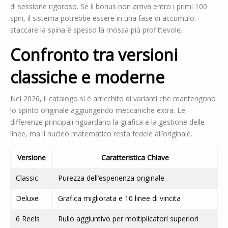
di sessione rigoroso. Se il bonus non arriva entro i primi 100
spin, il sistema potrebbe essere in una fase di accumulo:
staccare la spina è spesso la mossa più profittevole.
Confronto tra versioni
classiche e moderne
Nel 2026, il catalogo si è arricchito di varianti che mantengono
lo spirito originale aggiungendo meccaniche extra. Le
differenze principali riguardano la grafica e la gestione delle
linee, ma il nucleo matematico resta fedele all’originale.
Versione
Caratteristica Chiave
Classic
Purezza dell’esperienza originale
Deluxe
Grafica migliorata e 10 linee di vincita
6 Reels
Rullo aggiuntivo per moltiplicatori superiori