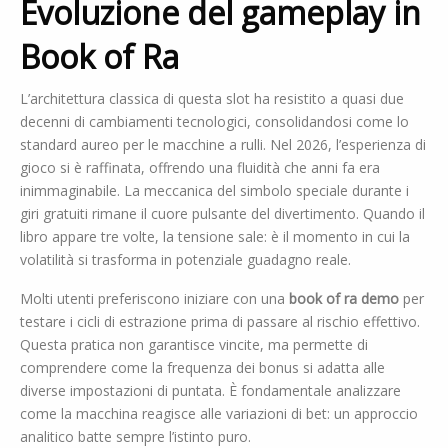
Evoluzione del gameplay in
Book of Ra
L’architettura classica di questa slot ha resistito a quasi due
decenni di cambiamenti tecnologici, consolidandosi come lo
standard aureo per le macchine a rulli. Nel 2026, l’esperienza di
gioco si è raffinata, offrendo una fluidità che anni fa era
inimmaginabile. La meccanica del simbolo speciale durante i
giri gratuiti rimane il cuore pulsante del divertimento. Quando il
libro appare tre volte, la tensione sale: è il momento in cui la
volatilità si trasforma in potenziale guadagno reale.
Molti utenti preferiscono iniziare con una
book of ra demo
per
testare i cicli di estrazione prima di passare al rischio effettivo.
Questa pratica non garantisce vincite, ma permette di
comprendere come la frequenza dei bonus si adatta alle
diverse impostazioni di puntata. È fondamentale analizzare
come la macchina reagisce alle variazioni di bet: un approccio
analitico batte sempre l’istinto puro.