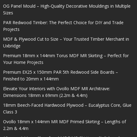
OG Panel Mould – High-Quality Decorative Mouldings in Multiple
Sizes
PAR Redwood Timber: The Perfect Choice for DIY and Trade
Projects
MDF & Plywood Cut to Size – Your Trusted Timber Merchant in
Uxbridge
Premium 18mm x 144mm Torus MDF MR Skirting – Perfect for
Your Home Projects
Premium EX25 x 150mm PAR 5th Redwood Side Boards –
Finished to 20mm x 144mm
Elevate Your Interiors with Ovollo MDF MR Architrave:
Dimensions 18mm x 69mm (2.2m & 4.4m)
18mm Beech-Faced Hardwood Plywood – Eucalyptus Core, Glue
Class 3
Ovollo 18mm x 144mm MR MDF Primed Skirting – Lengths of
2.2m & 4.4m