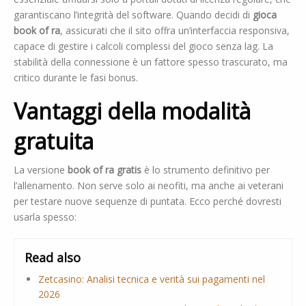
garantiscano l’integrità del software. Quando decidi di
gioca
book of ra
, assicurati che il sito offra un’interfaccia responsiva,
capace di gestire i calcoli complessi del gioco senza lag. La
stabilità della connessione è un fattore spesso trascurato, ma
critico durante le fasi bonus.
Vantaggi della modalità
gratuita
La versione
book of ra gratis
è lo strumento definitivo per
l’allenamento. Non serve solo ai neofiti, ma anche ai veterani
per testare nuove sequenze di puntata. Ecco perché dovresti
usarla spesso:
Read also
Zetcasino: Analisi tecnica e verità sui pagamenti nel
2026