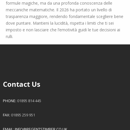
formule magiche, ma da una profonda conoscenza delle
meccaniche matematiche. Il 2026 ha portato un livello di
trasparenza maggiore, rendendo fondamentale scegliere bene
dove puntare. Mantieni la lucidità, rispetta i limiti che ti sei
imposto e non lasciare che l’emotività guidi le tue decisioni ai
rulli.
Contact Us
PHONE:
01895 814 445
FAX:
01895 259 951
EMAIL:
INFO@REGENTSTIMBER.CO.UK