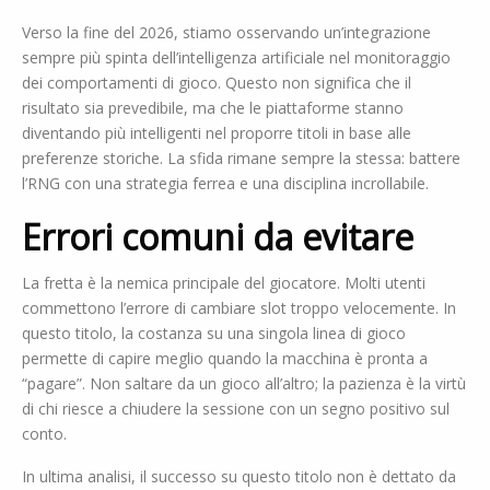
Verso la fine del 2026, stiamo osservando un’integrazione
sempre più spinta dell’intelligenza artificiale nel monitoraggio
dei comportamenti di gioco. Questo non significa che il
risultato sia prevedibile, ma che le piattaforme stanno
diventando più intelligenti nel proporre titoli in base alle
preferenze storiche. La sfida rimane sempre la stessa: battere
l’RNG con una strategia ferrea e una disciplina incrollabile.
Errori comuni da evitare
La fretta è la nemica principale del giocatore. Molti utenti
commettono l’errore di cambiare slot troppo velocemente. In
questo titolo, la costanza su una singola linea di gioco
permette di capire meglio quando la macchina è pronta a
“pagare”. Non saltare da un gioco all’altro; la pazienza è la virtù
di chi riesce a chiudere la sessione con un segno positivo sul
conto.
In ultima analisi, il successo su questo titolo non è dettato da