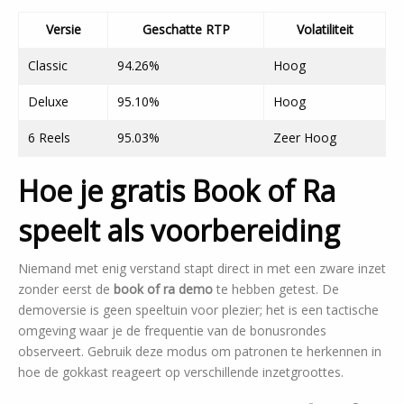
Versie
Geschatte RTP
Volatiliteit
Classic
94.26%
Hoog
Deluxe
95.10%
Hoog
6 Reels
95.03%
Zeer Hoog
Hoe je gratis Book of Ra
speelt als voorbereiding
Niemand met enig verstand stapt direct in met een zware inzet
zonder eerst de
book of ra demo
te hebben getest. De
demoversie is geen speeltuin voor plezier; het is een tactische
omgeving waar je de frequentie van de bonusrondes
observeert. Gebruik deze modus om patronen te herkennen in
hoe de gokkast reageert op verschillende inzetgroottes.