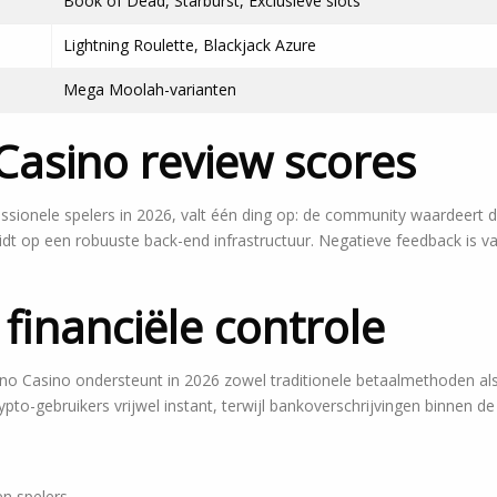
Book of Dead, Starburst, Exclusieve slots
Lightning Roulette, Blackjack Azure
Mega Moolah-varianten
Casino review scores
ssionele spelers in 2026, valt één ding op: de community waardeert d
t op een robuuste back-end infrastructuur. Negatieve feedback is v
financiële controle
runo Casino ondersteunt in 2026 zowel traditionele betaalmethoden als 
o-gebruikers vrijwel instant, terwijl bankoverschrijvingen binnen de 
n spelers.