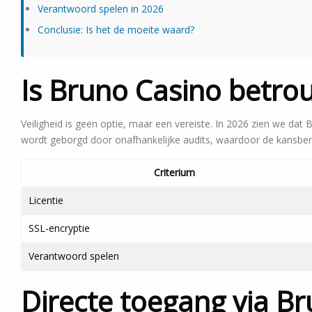
Verantwoord spelen in 2026
Conclusie: Is het de moeite waard?
Is Bruno Casino betro
Veiligheid is geen optie, maar een vereiste. In 2026 zien we dat B
wordt geborgd door onafhankelijke audits, waardoor de kansberek
Criterium
Licentie
SSL-encryptie
Verantwoord spelen
Directe toegang via B