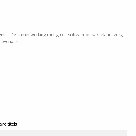
s vindt. De samenwerking met grote softwareontwikkelaars zorgt
geëvenaard.
ire titels