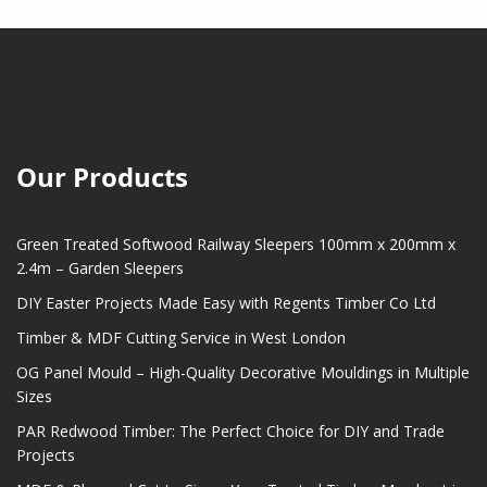
Our Products
Green Treated Softwood Railway Sleepers 100mm x 200mm x
2.4m – Garden Sleepers
DIY Easter Projects Made Easy with Regents Timber Co Ltd
Timber & MDF Cutting Service in West London
OG Panel Mould – High-Quality Decorative Mouldings in Multiple
Sizes
PAR Redwood Timber: The Perfect Choice for DIY and Trade
Projects