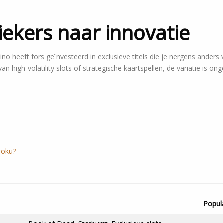
iekers naar innovatie
no heeft fors geïnvesteerd in exclusieve titels die je nergens ander
 high-volatility slots of strategische kaartspellen, de variatie is on
roku?
Popula