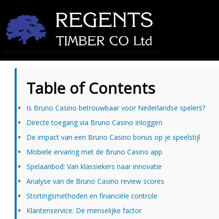
Je verliest je tijd als je blijft spelen bij platforms die uitbetal
interface met holle beloftes? We hebben de algoritmes, de klanten
platform kunt verhuizen. Veel spelers bij
bruno casino bonus
merk
Table of Contents
Is Bruno Casino betrouwbaar voor Nederlandse spelers?
Directe toegang via Bruno Casino inloggen
De impact van een Bruno Casino bonus op je speelstijl
Mobiele ervaring met de Bruno Casino app
Spelaanbod: Van klassiekers naar innovatie
Analyse van de Bruno Casino review scores
Stortingsmethoden en financiële controle
Klantenservice: De menselijke factor