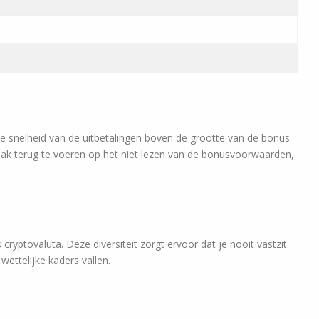
e snelheid van de uitbetalingen boven de grootte van de bonus.
aak terug te voeren op het niet lezen van de bonusvoorwaarden,
cryptovaluta. Deze diversiteit zorgt ervoor dat je nooit vastzit
wettelijke kaders vallen.