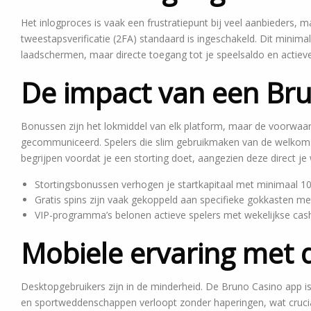
Het inlogproces is vaak een frustratiepunt bij veel aanbieders,
tweestapsverificatie (2FA) standaard is ingeschakeld. Dit minimal
laadschermen, maar directe toegang tot je speelsaldo en actiev
De impact van een Brun
Bonussen zijn het lokmiddel van elk platform, maar de voorwaar
gecommuniceerd. Spelers die slim gebruikmaken van de welkomstp
begrijpen voordat je een storting doet, aangezien deze direct je
Stortingsbonussen verhogen je startkapitaal met minimaal 1
Gratis spins zijn vaak gekoppeld aan specifieke gokkasten m
VIP-programma’s belonen actieve spelers met wekelijkse cas
Mobiele ervaring met 
Desktopgebruikers zijn in de minderheid. De Bruno Casino app is
en sportweddenschappen verloopt zonder haperingen, wat cruciaal