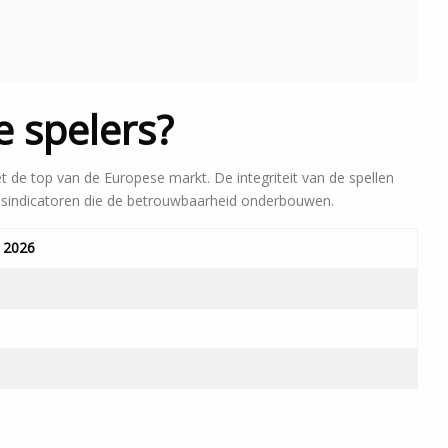
 spelers?
met de top van de Europese markt. De integriteit van de spellen
eidsindicatoren die de betrouwbaarheid onderbouwen.
 2026