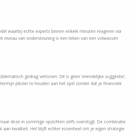
odel waarbij echte experts binnen enkele minuten reageren via
 Dit niveau van ondersteuning is een teken van een volwassen
blematisch gedrag vertonen. Dit is geen ‘vriendelijke suggestie’,
rmijn plezier te houden aan het spel zonder dat je financiële
 maar deze in sommige opzichten zelfs overstijgt. De combinatie
an kwaliteit. Het blijft echter essentieel om je eigen strategie