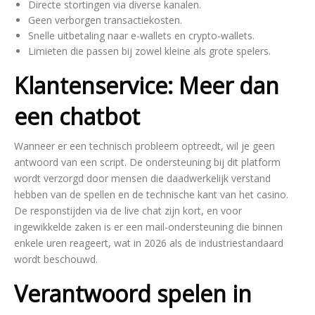
Directe stortingen via diverse kanalen.
Geen verborgen transactiekosten.
Snelle uitbetaling naar e-wallets en crypto-wallets.
Limieten die passen bij zowel kleine als grote spelers.
Klantenservice: Meer dan
een chatbot
Wanneer er een technisch probleem optreedt, wil je geen
antwoord van een script. De ondersteuning bij dit platform
wordt verzorgd door mensen die daadwerkelijk verstand
hebben van de spellen en de technische kant van het casino.
De responstijden via de live chat zijn kort, en voor
ingewikkelde zaken is er een mail-ondersteuning die binnen
enkele uren reageert, wat in 2026 als de industriestandaard
wordt beschouwd.
Verantwoord spelen in