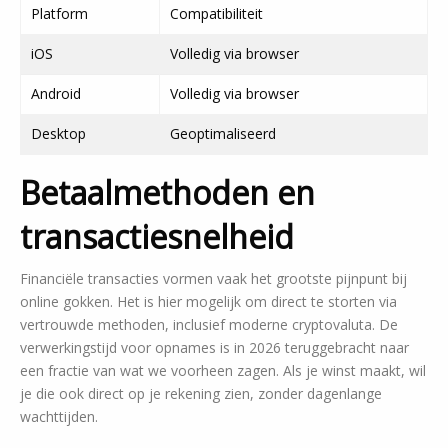
Platform
Compatibiliteit
iOS
Volledig via browser
Android
Volledig via browser
Desktop
Geoptimaliseerd
Betaalmethoden en
transactiesnelheid
Financiële transacties vormen vaak het grootste pijnpunt bij
online gokken. Het is hier mogelijk om direct te storten via
vertrouwde methoden, inclusief moderne cryptovaluta. De
verwerkingstijd voor opnames is in 2026 teruggebracht naar
een fractie van wat we voorheen zagen. Als je winst maakt, wil
je die ook direct op je rekening zien, zonder dagenlange
wachttijden.