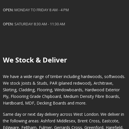
OPEN:
MONDAY TO FRIDAY 8 AM - 4 PM
OPEN:
SATURDAY 8:30 AM - 11:30 AM
We Stock & Deliver
We have a wide range of timber including hardwoods, softwoods.
We stock Joists & Studs, PAR (planed redwood), Architrave,
Skirting, Cladding, Flooring, Windowboards, Hardwood Exterior
Ply, Floooring Grade Chipboard, Medium Density Fibre Boards,
Hardboard, MDF, Decking Boards and more.
Same day or next day delivery across
West London
. We deliver in
the following areas:
Ashford Middlesex
,
Brent Cross
,
Eastcote
,
Edgware
,
Feltham
,
Fulmer
,
Gerrards Cross
,
Greenford
,
Harefield
,