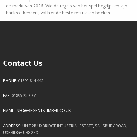
de markt van 2026. Wie de regels van het spel begrijpt en zijn
bankroll beheert, zal hier de beste resultaten boeken.
Contact Us
PHONE:
01895 814 445
FAX:
01895 259 951
EMAIL:
INFO@REGENTSTIMBER.CO.UK
ADDRESS:
UNIT 2B UXBRIDGE INDUSTRIAL ESTATE, SALISBURY ROAD,
UXBRIDGE UB8 2SX