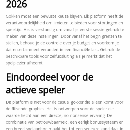
2026
Gokken moet een bewuste keuze blijven. Elk platform heeft de
verantwoordelijkheid om limieten te bieden voor stortingen en
speeltijd. Het is verstandig om vanaf je eerste sessie gebruik te
maken van deze instellingen. Door vanaf het begin grenzen te
stellen, behoud je de controle over je budget en voorkom je
dat entertainment verandert in een financiële last. Gebruik de
beschikbare tools voor zelfuitsluiting als je merkt dat het
spelplezier afneemt.
Eindoordeel voor de
actieve speler
Dit platform is niet voor de casual gokker die alleen komt voor
de flitsende graphics. Het is ontworpen voor de speler die
waarde hecht aan een directe, no-nonsense ervaring. De
combinatie van betrouwbaarheid, een eerlijk bonussysteem en
een breed spelaanbod maakt het tot een serieuze kandidaat in