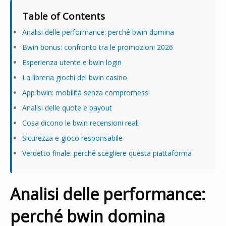
Table of Contents
Analisi delle performance: perché bwin domina
Bwin bonus: confronto tra le promozioni 2026
Esperienza utente e bwin login
La libreria giochi del bwin casino
App bwin: mobilità senza compromessi
Analisi delle quote e payout
Cosa dicono le bwin recensioni reali
Sicurezza e gioco responsabile
Verdetto finale: perché scegliere questa piattaforma
Analisi delle performance:
perché bwin domina