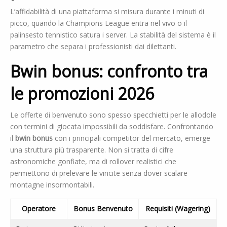
L’affidabilità di una piattaforma si misura durante i minuti di
picco, quando la Champions League entra nel vivo o il
palinsesto tennistico satura i server. La stabilità del sistema è il
parametro che separa i professionisti dai dilettanti.
Bwin bonus: confronto tra
le promozioni 2026
Le offerte di benvenuto sono spesso specchietti per le allodole
con termini di giocata impossibili da soddisfare. Confrontando
il
bwin bonus
con i principali competitor del mercato, emerge
una struttura più trasparente. Non si tratta di cifre
astronomiche gonfiate, ma di rollover realistici che
permettono di prelevare le vincite senza dover scalare
montagne insormontabili.
Operatore
Bonus Benvenuto
Requisiti (Wagering)