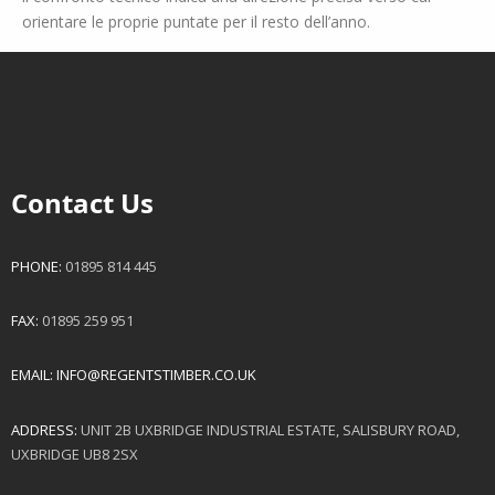
orientare le proprie puntate per il resto dell’anno.
Contact Us
PHONE:
01895 814 445
FAX:
01895 259 951
EMAIL:
INFO@REGENTSTIMBER.CO.UK
ADDRESS:
UNIT 2B UXBRIDGE INDUSTRIAL ESTATE, SALISBURY ROAD,
UXBRIDGE UB8 2SX