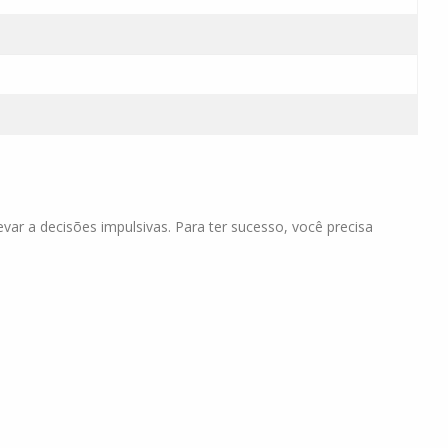
var a decisões impulsivas. Para ter sucesso, você precisa