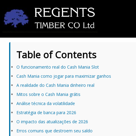
Você acha que o algoritmo do
cash mania
é aleatório? Pense de
volatilidade como se estivesse operando na bolsa de valores. S
recurso de quem não tem método. Acesse
cash mania grátis
e o
Table of Contents
O funcionamento real do Cash Mania Slot
Cash Mania como jogar para maximizar ganhos
A realidade do Cash Mania dinheiro real
Mitos sobre o Cash Mania grátis
Análise técnica da volatilidade
Estratégia de banca para 2026
O impacto das atualizações de 2026
Erros comuns que destroem seu saldo