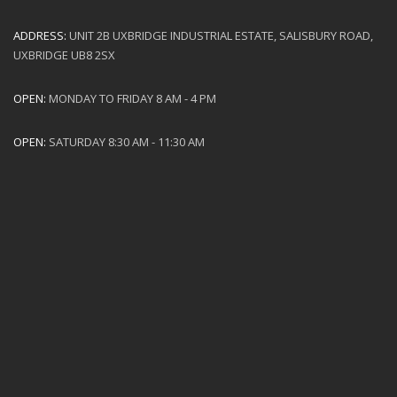
ADDRESS:
UNIT 2B UXBRIDGE INDUSTRIAL ESTATE, SALISBURY ROAD,
UXBRIDGE UB8 2SX
OPEN:
MONDAY TO FRIDAY 8 AM - 4 PM
OPEN:
SATURDAY 8:30 AM - 11:30 AM