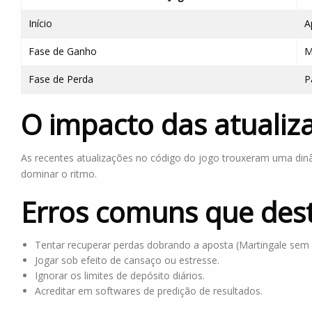
Início
A
Fase de Ganho
M
Fase de Perda
P
O impacto das atualiz
As recentes atualizações no código do jogo trouxeram uma dinâmi
dominar o ritmo.
Erros comuns que des
Tentar recuperar perdas dobrando a aposta (Martingale sem l
Jogar sob efeito de cansaço ou estresse.
Ignorar os limites de depósito diários.
Acreditar em softwares de predição de resultados.