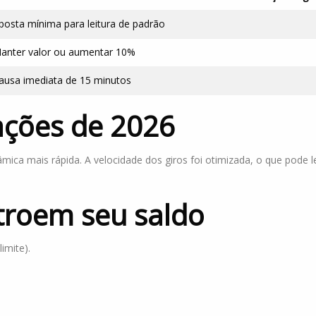
posta mínima para leitura de padrão
anter valor ou aumentar 10%
ausa imediata de 15 minutos
ações de 2026
ca mais rápida. A velocidade dos giros foi otimizada, o que pode le
troem seu saldo
imite).