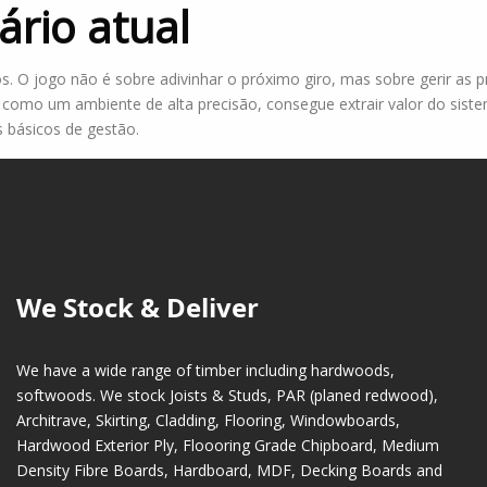
ário atual
 O jogo não é sobre adivinhar o próximo giro, mas sobre gerir as 
omo um ambiente de alta precisão, consegue extrair valor do siste
 básicos de gestão.
We Stock & Deliver
We have a wide range of timber including hardwoods,
softwoods. We stock Joists & Studs, PAR (planed redwood),
Architrave, Skirting, Cladding, Flooring, Windowboards,
Hardwood Exterior Ply, Floooring Grade Chipboard, Medium
Density Fibre Boards, Hardboard, MDF, Decking Boards and