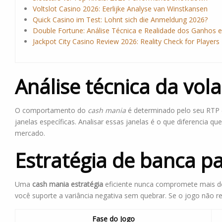
Voltslot Casino 2026: Eerlijke Analyse van Winstkansen
Quick Casino im Test: Lohnt sich die Anmeldung 2026?
Double Fortune: Análise Técnica e Realidade dos Ganhos
Jackpot City Casino Review 2026: Reality Check for Players
Análise técnica da vola
O comportamento do
cash mania
é determinado pelo seu RTP
janelas específicas. Analisar essas janelas é o que diferencia 
mercado.
Estratégia de banca p
Uma
cash mania estratégia
eficiente nunca compromete mais de 
você suporte a variância negativa sem quebrar. Se o jogo não re
Fase do Jogo