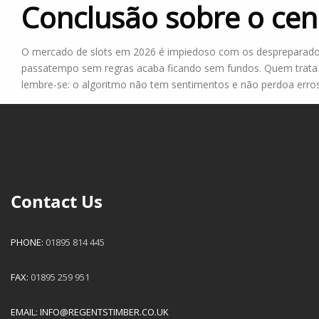
Conclusão sobre o cen
O mercado de slots em 2026 é impiedoso com os despreparados.
passatempo sem regras acaba ficando sem fundos. Quem trata c
lembre-se: o algoritmo não tem sentimentos e não perdoa erros
Contact Us
PHONE:
01895 814 445
FAX:
01895 259 951
EMAIL:
INFO@REGENTSTIMBER.CO.UK