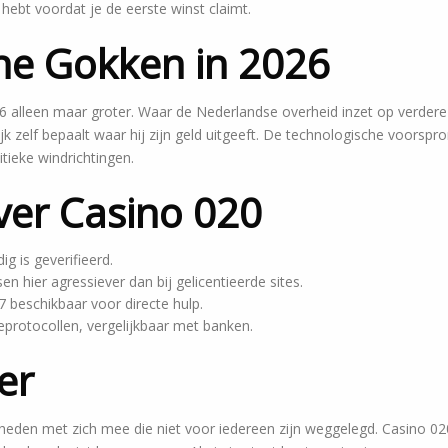
hebt voordat je de eerste winst claimt.
ne Gokken in 2026
26 alleen maar groter. Waar de Nederlandse overheid inzet op verdere 
delijk zelf bepaalt waar hij zijn geld uitgeeft. De technologische voor
tieke windrichtingen.
ver Casino 020
ig is geverifieerd.
en hier agressiever dan bij gelicentieerde sites.
7 beschikbaar voor directe hulp.
eprotocollen, vergelijkbaar met banken.
er
heden met zich mee die niet voor iedereen zijn weggelegd. Casino 0