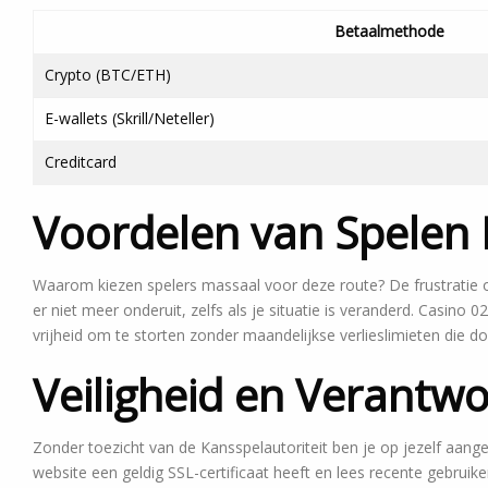
Betaalmethode
Crypto (BTC/ETH)
E-wallets (Skrill/Neteller)
Creditcard
Voordelen van Spelen 
Waarom kiezen spelers massaal voor deze route? De frustratie ov
er niet meer onderuit, zelfs als je situatie is veranderd. Cas
vrijheid om te storten zonder maandelijkse verlieslimieten die d
Veiligheid en Verantwo
Zonder toezicht van de Kansspelautoriteit ben je op jezelf aangew
website een geldig SSL-certificaat heeft en lees recente gebruik