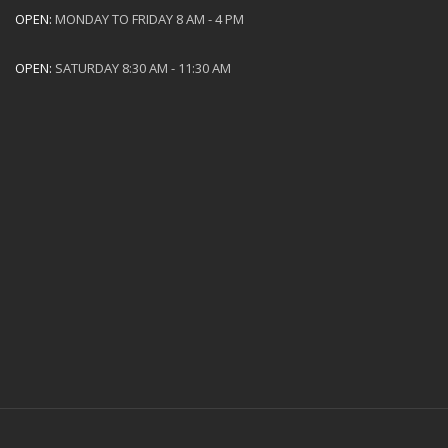
OPEN:
MONDAY TO FRIDAY 8 AM - 4 PM
OPEN:
SATURDAY 8:30 AM - 11:30 AM