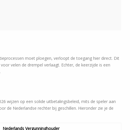
tieprocessen moet ploegen, verloopt de toegang hier direct. Dit
voor velen de drempel verlaagt. Echter, de keerzijde is een
.
 wijzen op een solide uitbetalingsbeleid, mits de speler aan
oor de Nederlandse rechter bij geschillen. Hieronder zie je de
Nederlands Vergunninghouder