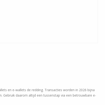
lets en e-wallets de redding. Transacties worden in 2026 bijna
en. Gebruik daarom altijd een tussenstap via een betrouwbare e-