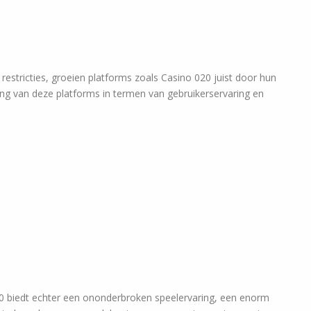
restricties, groeien platforms zoals Casino 020 juist door hun
sprong van deze platforms in termen van gebruikerservaring en
20 biedt echter een ononderbroken speelervaring, een enorm