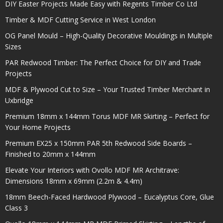
DIY Easter Projects Made Easy with Regents Timber Co Ltd
Timber & MDF Cutting Service in West London
OG Panel Mould – High-Quality Decorative Mouldings in Multiple
Sizes
PAR Redwood Timber: The Perfect Choice for DIY and Trade
Projects
MDF & Plywood Cut to Size – Your Trusted Timber Merchant in
Uxbridge
Premium 18mm x 144mm Torus MDF MR Skirting – Perfect for
Your Home Projects
Premium EX25 x 150mm PAR 5th Redwood Side Boards –
Finished to 20mm x 144mm
Elevate Your Interiors with Ovollo MDF MR Architrave:
Dimensions 18mm x 69mm (2.2m & 4.4m)
18mm Beech-Faced Hardwood Plywood – Eucalyptus Core, Glue
Class 3