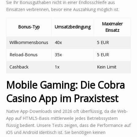
Sie Ihr Bonusguthaben nicht in einer Endlosschleife aus
Einsätzen verbrennen, bevor eine Auszahlung möglich ist.
Maximaler
Bonus-Typ
Umsatzbedingung
Einsatz
Willkommensbonus
40x
5 EUR
Reload-Bonus
35x
5 EUR
Cashback
1x
Kein Limit
Mobile Gaming: Die Cobra
Casino App im Praxistest
Native App-Downloads sind 2026 oft überflüssig, da die Web-
App auf HTML5-Basis mittlerweile jedes Betriebssystem
flüssig bedient. Unsere Tests zeigen, dass die Performance auf
iOS und Android identisch ist. Sie benötigen keinen