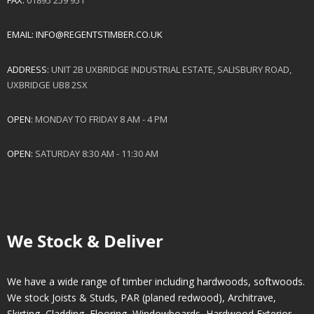
FAX:
01895 259 951
EMAIL:
INFO@REGENTSTIMBER.CO.UK
ADDRESS:
UNIT 2B UXBRIDGE INDUSTRIAL ESTATE, SALISBURY ROAD,
UXBRIDGE UB8 2SX
OPEN:
MONDAY TO FRIDAY 8 AM - 4 PM
OPEN:
SATURDAY 8:30 AM - 11:30 AM
We Stock & Deliver
We have a wide range of timber including hardwoods, softwoods.
We stock Joists & Studs, PAR (planed redwood), Architrave,
Skirting, Cladding, Flooring, Windowboards, Hardwood Exterior