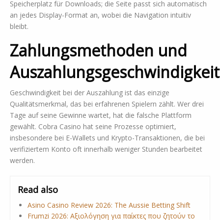
Speicherplatz für Downloads; die Seite passt sich automatisch
an jedes Display-Format an, wobei die Navigation intuitiv
bleibt.
Zahlungsmethoden und
Auszahlungsgeschwindigkeit
Geschwindigkeit bei der Auszahlung ist das einzige
Qualitätsmerkmal, das bei erfahrenen Spielern zählt. Wer drei
Tage auf seine Gewinne wartet, hat die falsche Plattform
gewählt. Cobra Casino hat seine Prozesse optimiert,
insbesondere bei E-Wallets und Krypto-Transaktionen, die bei
verifiziertem Konto oft innerhalb weniger Stunden bearbeitet
werden.
Read also
Asino Casino Review 2026: The Aussie Betting Shift
Frumzi 2026: Αξιολόγηση για παίκτες που ζητούν το