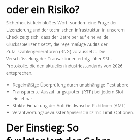
oder ein Risiko?
Sicherheit ist kein bloßes Wort, sondern eine Frage der
Lizenzierung und der technischen Infrastruktur. In unserem
Check zeigt sich, dass der Betreiber auf eine valide
Glücksspiellizenz setzt, die regelmäßige Audits der
Zufallszahlengeneratoren (RNG) voraussetzt. Die
Verschlüsselung der Transaktionen erfolgt über SSL-
Protokolle, die den aktuellen Industriestandards von 2026
entsprechen.
Regelmäßige Überprüfung durch unabhängige Testlabore.
Transparente Auszahlungsquoten (RTP) bei jedem Slot
einsehbar.
Strikte Einhaltung der Anti-Geldwäsche-Richtlinien (AML).
Verantwortungsbewusster Spielerschutz mit Limit-Optionen.
Der Einstieg: So