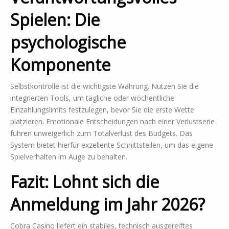
Spielen: Die
psychologische
Komponente
Selbstkontrolle ist die wichtigste Währung. Nutzen Sie die
integrierten Tools, um tägliche oder wöchentliche
Einzahlungslimits festzulegen, bevor Sie die erste Wette
platzieren. Emotionale Entscheidungen nach einer Verlustserie
führen unweigerlich zum Totalverlust des Budgets. Das
System bietet hierfür exzellente Schnittstellen, um das eigene
Spielverhalten im Auge zu behalten.
Fazit: Lohnt sich die
Anmeldung im Jahr 2026?
Cobra Casino liefert ein stabiles, technisch ausgereiftes