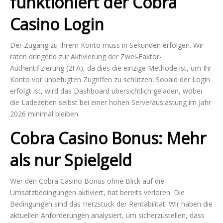
funktioniert der Cobra
Casino Login
Der Zugang zu Ihrem Konto muss in Sekunden erfolgen. Wir
raten dringend zur Aktivierung der Zwei-Faktor-
Authentifizierung (2FA), da dies die einzige Methode ist, um Ihr
Konto vor unbefugten Zugriffen zu schützen. Sobald der Login
erfolgt ist, wird das Dashboard übersichtlich geladen, wobei
die Ladezeiten selbst bei einer hohen Serverauslastung im Jahr
2026 minimal bleiben.
Cobra Casino Bonus: Mehr
als nur Spielgeld
Wer den Cobra Casino Bonus ohne Blick auf die
Umsatzbedingungen aktiviert, hat bereits verloren. Die
Bedingungen sind das Herzstück der Rentabilität. Wir haben die
aktuellen Anforderungen analysiert, um sicherzustellen, dass