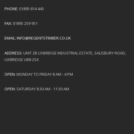
PHONE:
01895 814 445
FAX:
01895 259 951
EMAIL:
INFO@REGENTSTIMBER.CO.UK
ADDRESS:
UNIT 2B UXBRIDGE INDUSTRIAL ESTATE, SALISBURY ROAD,
UXBRIDGE UB8 2SX
OPEN:
MONDAY TO FRIDAY 8 AM - 4 PM
OPEN:
SATURDAY 8:30 AM - 11:30 AM