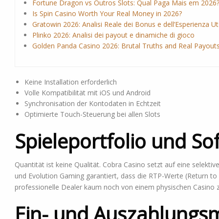
Fortune Dragon vs Outros Slots: Qual Paga Mais em 2026
Is Spin Casino Worth Your Real Money in 2026?
Gratowin 2026: Analisi Reale dei Bonus e dell’Esperienza U
Plinko 2026: Analisi dei payout e dinamiche di gioco
Golden Panda Casino 2026: Brutal Truths and Real Payout
Keine Installation erforderlich
Volle Kompatibilität mit iOS und Android
Synchronisation der Kontodaten in Echtzeit
Optimierte Touch-Steuerung bei allen Slots
Spieleportfolio und So
Quantität ist keine Qualität. Cobra Casino setzt auf eine selekt
und Evolution Gaming garantiert, dass die RTP-Werte (Return to P
professionelle Dealer kaum noch von einem physischen Casino zu
Ein- und Auszahlungs