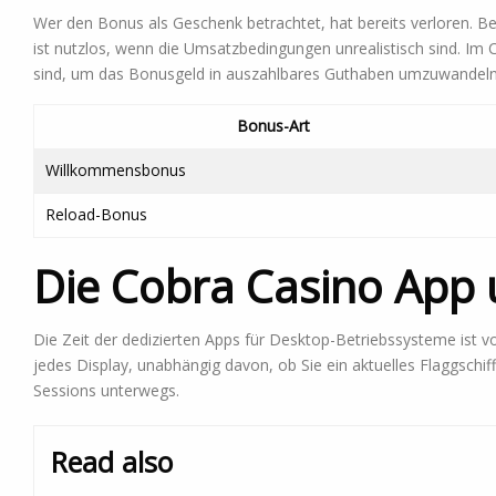
Wer den Bonus als Geschenk betrachtet, hat bereits verloren. Be
ist nutzlos, wenn die Umsatzbedingungen unrealistisch sind. I
sind, um das Bonusgeld in auszahlbares Guthaben umzuwandeln
Bonus-Art
Willkommensbonus
Reload-Bonus
Die Cobra Casino App 
Die Zeit der dedizierten Apps für Desktop-Betriebssysteme ist vo
jedes Display, unabhängig davon, ob Sie ein aktuelles Flaggschif
Sessions unterwegs.
Read also