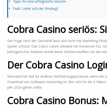
Tipps für eine erfolgreiche Session
Fazit: Lohnt sich der Einstieg?
Cobra Casino seriös: S
Die Frage nach der Seriosität lässt sich nicht mit Marketing-Flosk
Spieler schützt. Das Cobra Casino arbeitet mit modernen SSL-Ver
betrügerischer Anbieter würde keine Partnerschaften mit den we
Der Cobra Casino Login
Niemand hat Zeit für endlose Verifizierungsprozesse, wenn der Ja
Download von Software notwendig ist. Wer sich für die 2-Faktor-A
Jahr 2026 gehen sollte.
Cobra Casino Bonus: Me