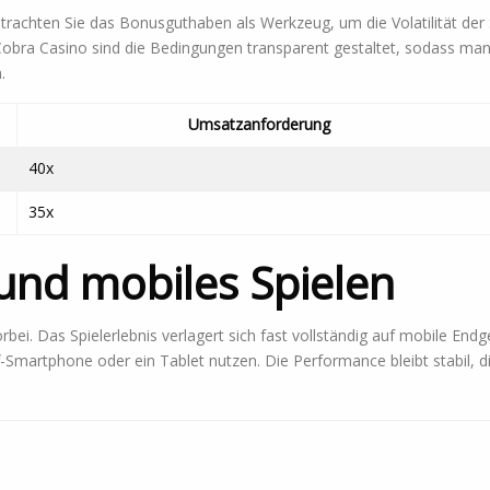
trachten Sie das Bonusguthaben als Werkzeug, um die Volatilität der
m Cobra Casino sind die Bedingungen transparent gestaltet, sodass 
.
Umsatzanforderung
40x
35x
und mobiles Spielen
rbei. Das Spielerlebnis verlagert sich fast vollständig auf mobile En
f-Smartphone oder ein Tablet nutzen. Die Performance bleibt stabil, 