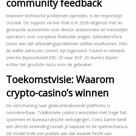
community feedback
Wanneer technische problemen optreden, is de responstijd
cruciaal. De support via live chat is in 2026 uitgerust met AI-
gestuurde assistenten voor directe antwoorden en menselijke
operators voor complexe financiële vragen. Gebruikersfora
tonen aan dat uitbetalingsproblemen zelden voorkomen, mits
de wallet-adressen correct zijn ingevoerd. Fouten in netwerk-
selectie (bijvoorbeeld ERC-20 naar BEP-20 sturen) blijven
echter het grootste risico voor de gebruiker.
Toekomstvisie: Waarom
crypto-casino’s winnen
De verschuiving naar gedecentraliseerde platforms is
onomkeerbaar. Traditionele casino’s worstelen met trage fiat-
systemen en bureaucratische vertragingen. Coins Game biedt
een directe verbinding tussen je kapitaal en de spelmechanica.
Dit model trekt een publiek aan dat waarde hecht aan