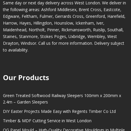
Same day or next day delivery across
West London
. We deliver in
the following areas:
Ashford Middlesex
,
Brent Cross
,
Eastcote
,
Edgware
,
Feltham
,
Fulmer
,
Gerrards Cross
,
Greenford
,
Harefield
,
Harrow
,
Hayes
,
Hillingdon
,
Hounslow
,
Ickenham
,
Iver
,
Maidenhead
,
Northolt
,
Pinner
,
Rickmansworth
,
Ruislip
,
Southall
,
Staines
,
Stanmore
,
Stokes Poges
,
Uxbridge
,
Wembley
,
West
Drayton
,
Windsor
. Call us for more information. Delivery subject
to availability.
Our Products
Green Treated Softwood Railway Sleepers 100mm x 200mm x
2.4m – Garden Sleepers
DIY Easter Projects Made Easy with Regents Timber Co Ltd
Timber & MDF Cutting Service in West London
OG Panel Mould – High-Quality Decorative Mouldings in Multiple