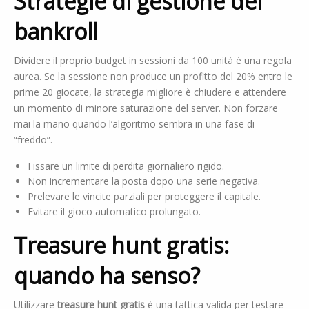
Strategie di gestione del
bankroll
Dividere il proprio budget in sessioni da 100 unità è una regola
aurea. Se la sessione non produce un profitto del 20% entro le
prime 20 giocate, la strategia migliore è chiudere e attendere
un momento di minore saturazione del server. Non forzare
mai la mano quando l’algoritmo sembra in una fase di
“freddo”.
Fissare un limite di perdita giornaliero rigido.
Non incrementare la posta dopo una serie negativa.
Prelevare le vincite parziali per proteggere il capitale.
Evitare il gioco automatico prolungato.
Treasure hunt gratis:
quando ha senso?
Utilizzare
treasure hunt gratis
è una tattica valida per testare