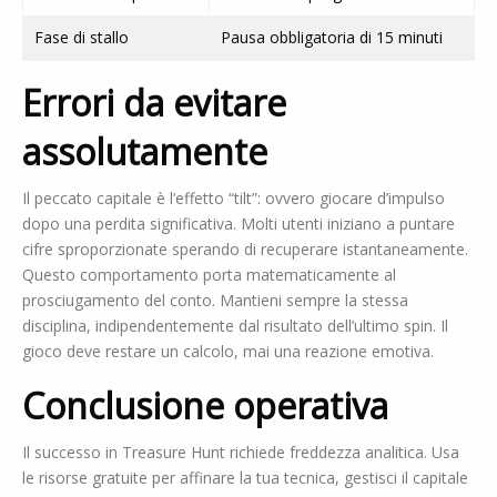
Fase di stallo
Pausa obbligatoria di 15 minuti
Errori da evitare
assolutamente
Il peccato capitale è l’effetto “tilt”: ovvero giocare d’impulso
dopo una perdita significativa. Molti utenti iniziano a puntare
cifre sproporzionate sperando di recuperare istantaneamente.
Questo comportamento porta matematicamente al
prosciugamento del conto. Mantieni sempre la stessa
disciplina, indipendentemente dal risultato dell’ultimo spin. Il
gioco deve restare un calcolo, mai una reazione emotiva.
Conclusione operativa
Il successo in Treasure Hunt richiede freddezza analitica. Usa
le risorse gratuite per affinare la tua tecnica, gestisci il capitale