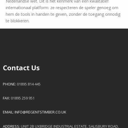
Nederlandse wet. Dit is het kenmerk van een kwalitatief
internationaal platform: ze respecteren de speler genoeg om
hem de tools in handen te geven, zonder de toegang onnodig
te blokkeren.
Contact Us
PHONE:
01895 814 445
FAX:
01895 259 951
EMAIL:
INFO@REGENTSTIMBER.CO.UK
ADDRESS:
UNIT 2B UXBRIDGE INDUSTRIAL ESTATE, SALISBURY ROAD,