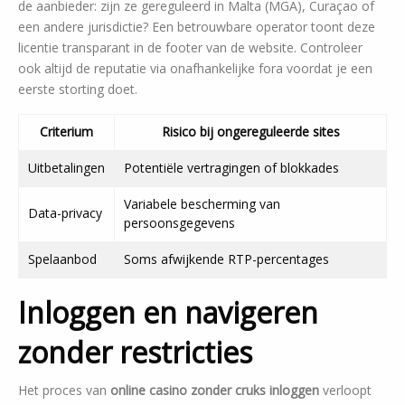
de aanbieder: zijn ze gereguleerd in Malta (MGA), Curaçao of
een andere jurisdictie? Een betrouwbare operator toont deze
licentie transparant in de footer van de website. Controleer
ook altijd de reputatie via onafhankelijke fora voordat je een
eerste storting doet.
Criterium
Risico bij ongereguleerde sites
Uitbetalingen
Potentiële vertragingen of blokkades
Variabele bescherming van
Data-privacy
persoonsgegevens
Spelaanbod
Soms afwijkende RTP-percentages
Inloggen en navigeren
zonder restricties
Het proces van
online casino zonder cruks inloggen
verloopt