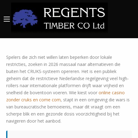
Spelers die zich niet willen laten beperken door lokale
restricties, zoeken in 2026 massaal naar alternatieven die
buiten het CRUKS-systeem opereren. Het is een publiek
geheim dat de restrictieve Nederlandse regelgeving veel high-
rollers naar internationale platformen drijft waar vrijheid en
snelheid de boventoon voeren. Wie kiest voor
online casino
zonder cruks en come com
, stapt in een omgeving die wars is
van bureaucratische bemoeienis, maar dit vraagt om een
scherpe blik en een gezonde dosis voorzichtigheid bij het
navigeren door het aanbod.