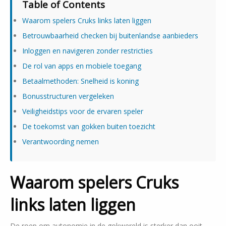
Table of Contents
Waarom spelers Cruks links laten liggen
Betrouwbaarheid checken bij buitenlandse aanbieders
Inloggen en navigeren zonder restricties
De rol van apps en mobiele toegang
Betaalmethoden: Snelheid is koning
Bonusstructuren vergeleken
Veiligheidstips voor de ervaren speler
De toekomst van gokken buiten toezicht
Verantwoording nemen
Waarom spelers Cruks
links laten liggen
De roep om autonomie in de gokwereld is sterker dan ooit.