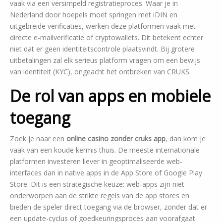
vaak via een versimpeld registratieproces. Waar je in
Nederland door hoepels moet springen met iDIN en
uitgebreide verificaties, werken deze platformen vaak met
directe e-mailverificatie of cryptowallets. Dit betekent echter
niet dat er geen identiteitscontrole plaatsvindt. Bij grotere
uitbetalingen zal elk serieus platform vragen om een bewijs
van identiteit (KYC), ongeacht het ontbreken van CRUKS.
De rol van apps en mobiele
toegang
Zoek je naar een
online casino zonder cruks app
, dan kom je
vaak van een koude kermis thuis. De meeste internationale
platformen investeren liever in geoptimaliseerde web-
interfaces dan in native apps in de App Store of Google Play
Store. Dit is een strategische keuze: web-apps zijn niet
onderworpen aan de strikte regels van de app stores en
bieden de speler direct toegang via de browser, zonder dat er
een update-cyclus of goedkeuringsproces aan voorafgaat.