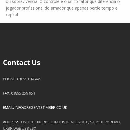
ou sobrevivência. O controle é o único fator que diferencia o
jogador profissional do amador que apenas perde tempo e
capital.
Contact Us
PHONE:
01895 814 445
FAX:
01895 259 951
EMAIL:
INFO@REGENTSTIMBER.CO.UK
ADDRESS:
UNIT 2B UXBRIDGE INDUSTRIAL ESTATE, SALISBURY ROAD,
UXBRIDGE UB8 2SX