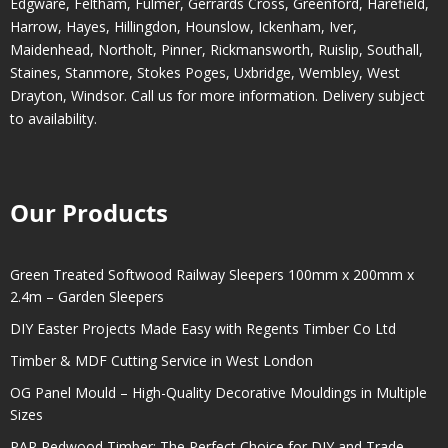
Edgware
,
Feltham
,
Fulmer
,
Gerrards Cross
,
Greenford
,
Harefield
,
Harrow
,
Hayes
,
Hillingdon
,
Hounslow
,
Ickenham
,
Iver
,
Maidenhead
,
Northolt
,
Pinner
,
Rickmansworth
,
Ruislip
,
Southall
,
Staines
,
Stanmore
,
Stokes Poges
,
Uxbridge
,
Wembley
,
West
Drayton
,
Windsor
. Call us for more information. Delivery subject
to availability.
Our Products
Green Treated Softwood Railway Sleepers 100mm x 200mm x
2.4m – Garden Sleepers
DIY Easter Projects Made Easy with Regents Timber Co Ltd
Timber & MDF Cutting Service in West London
OG Panel Mould – High-Quality Decorative Mouldings in Multiple
Sizes
PAR Redwood Timber: The Perfect Choice for DIY and Trade