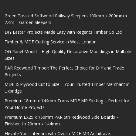
Green Treated Softwood Railway Sleepers 100mm x 200mm x
2.4m – Garden Sleepers
DIY Easter Projects Made Easy with Regents Timber Co Ltd
Timber & MDF Cutting Service in West London
OG Panel Mould – High-Quality Decorative Mouldings in Multiple
Sizes
PAR Redwood Timber: The Perfect Choice for DIY and Trade
Projects
MDF & Plywood Cut to Size – Your Trusted Timber Merchant in
Uxbridge
Premium 18mm x 144mm Torus MDF MR Skirting – Perfect for
Your Home Projects
Premium EX25 x 150mm PAR 5th Redwood Side Boards –
Finished to 20mm x 144mm
Elevate Your Interiors with Ovollo MDF MR Architrave: