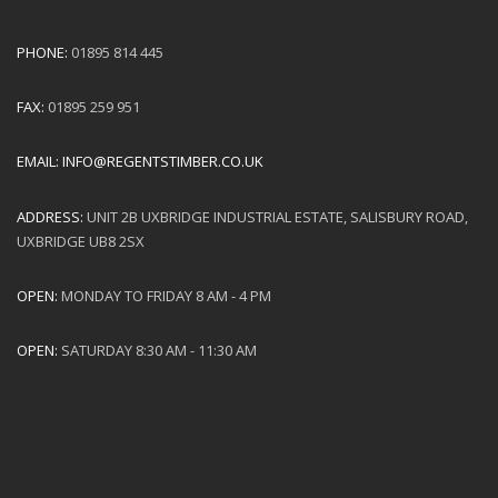
PHONE:
01895 814 445
FAX:
01895 259 951
EMAIL:
INFO@REGENTSTIMBER.CO.UK
ADDRESS:
UNIT 2B UXBRIDGE INDUSTRIAL ESTATE, SALISBURY ROAD,
UXBRIDGE UB8 2SX
OPEN:
MONDAY TO FRIDAY 8 AM - 4 PM
OPEN:
SATURDAY 8:30 AM - 11:30 AM