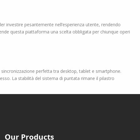
voler investire pesantemente nell’esperienza utente, rendendo
ende questa piattaforma una scelta obbligata per chiunque operi
una sincronizzazione perfetta tra desktop, tablet e smartphone.
o. La stabilità del sistema di puntata rimane il pilastro
Our Products