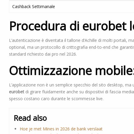
Cashback Settimanale
Procedura di eurobet lo
L’autenticazione è diventata il tallone d’Achille di molti portali,
optional, ma un protocollo di crittografia end-to-end che garantisc
standard richiesto dai pro nel 2026.
Ottimizzazione mobile
L’applicazione non è un semplice specchio del sito desktop, ma un
eurobet
di girare fluidamente anche su dispositivi di fascia medi
spesso costano caro durante le scommesse live.
Read also
Hoe je met Mines in 2026 de bank verslaat