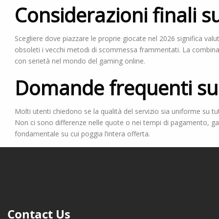
Considerazioni finali su
Scegliere dove piazzare le proprie giocate nel 2026 significa val
obsoleti i vecchi metodi di scommessa frammentati. La combinaz
con serietà nel mondo del gaming online.
Domande frequenti sul
Molti utenti chiedono se la qualità del servizio sia uniforme su tu
Non ci sono differenze nelle quote o nei tempi di pagamento, gar
fondamentale su cui poggia l’intera offerta.
Contact Us