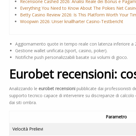
Recensione Cashed 2026: Analisi Reale dei Bonus e Pagam
Everything You Need to Know About The Pokies Net Casin
Betty Casino Review 2026: Is This Platform Worth Your Ti
Woopwin 2026: Unser knallharter Casino-Testbericht
Aggiornamento quote in tempo reale con latenza inferiore a
Gestione wallet unificata (sport, casino, poker).
Notifiche push personalizzabili basate sui volumi di gioco.
Eurobet recensioni: cos
Analizzando le
eurobet recensioni
pubblicate dai professionisti d
supporto tecnico capace di intervenire su discrepanze di calcolo 
dai siti ombra.
Parametro
Velocità Prelievi