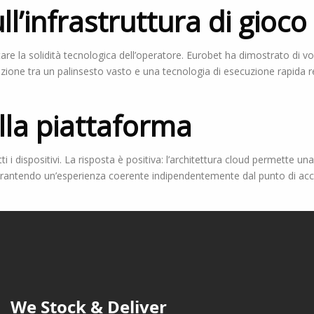
ll’infrastruttura di gioco
utare la solidità tecnologica dell’operatore. Eurobet ha dimostrato di 
ione tra un palinsesto vasto e una tecnologia di esecuzione rapida r
la piattaforma
tti i dispositivi. La risposta è positiva: l’architettura cloud permette 
antendo un’esperienza coerente indipendentemente dal punto di access
We Stock & Deliver