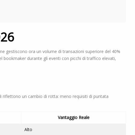
026
tazione gestiscono ora un volume di transazioni superiore del 40%
 bookmaker durante gli eventi con picchi di traffico elevati,
i riflettono un cambio di rotta: meno requisiti di puntata
Vantaggio Reale
Alto