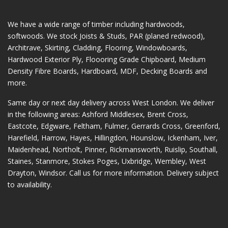
We have a wide range of timber including hardwoods,
softwoods. We stock Joists & Studs, PAR (planed redwood),
Architrave, Skirting, Cladding, Flooring, Windowboards,
Hardwood Exterior Ply, Floooring Grade Chipboard, Medium
Density Fibre Boards, Hardboard, MDF, Decking Boards and
more.
Same day or next day delivery across
West London
. We deliver
in the following areas:
Ashford Middlesex
,
Brent Cross
,
Eastcote
,
Edgware
,
Feltham
,
Fulmer
,
Gerrards Cross
,
Greenford
,
Harefield
,
Harrow
,
Hayes
,
Hillingdon
,
Hounslow
,
Ickenham
,
Iver
,
Maidenhead
,
Northolt
,
Pinner
,
Rickmansworth
,
Ruislip
,
Southall
,
Staines
,
Stanmore
,
Stokes Poges
,
Uxbridge
,
Wembley
,
West
Drayton
,
Windsor
. Call us for more information. Delivery subject
to availability.