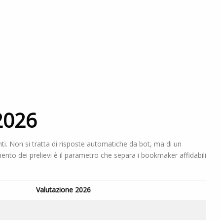
 2026
ti. Non si tratta di risposte automatiche da bot, ma di un
ento dei prelievi è il parametro che separa i bookmaker affidabili
Valutazione 2026