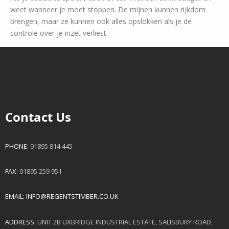
weet wanneer je moet stoppen. De mijnen kunnen rijkdom
brengen, maar ze kunnen ook alles opslokken als je de
controle over je inzet verliest.
Contact Us
PHONE:
01895 814 445
FAX:
01895 259 951
EMAIL:
INFO@REGENTSTIMBER.CO.UK
ADDRESS:
UNIT 2B UXBRIDGE INDUSTRIAL ESTATE, SALISBURY ROAD,