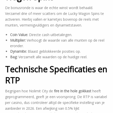
De bonusronde is waar de echte winst wordt behaald.
Verzamel drie of meer scatters om de Lucky Wagon Spins te
activeren. Hierbij vallen er karretjes bovenop de reels met
munten, vermenigvuldigers en dynamietstaven.
Coin Value:
Directe cash uitbetalingen.
Multiplier:
Verhoogt de waarde van alle munten op de reel
eronder.
Dynamite:
Blaast geblokkeerde posities op.
Bag:
Verzamelt alle waarden op de huidige reel.
Technische Specificaties en
RTP
Begrijpen hoe Nolimit City de
fire in the hole gokkast
heeft
geprogrammeerd, geeft je een voorsprong. De RTP is variabel
per casino, dus controleer altijd de specifieke instelling van je
aanbieder in 2026. Een afwijking van 0.5% lijkt