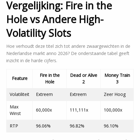
Vergelijking: Fire in the
Hole vs Andere High-
Volatility Slots
Hoe verhoudt deze titel zich tot andere zwaargewichten in de
Nederlandse markt anno 2026? De onderstaande tabel geeft
inzicht in de harde cijfers.
Fire in the
Dead or Alive
Money Train
Feature
Hole
2
3
Volatiliteit
Extreem
Extreem
Zeer Hoog
Max
60,000x
111,111x
100,000x
Winst
RTP
96.06%
96.82%
96.10%