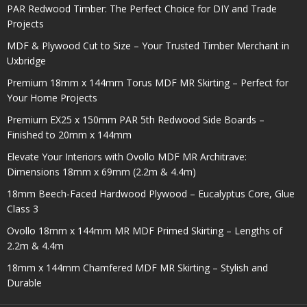
PAR Redwood Timber: The Perfect Choice for DIY and Trade
Projects
MDF & Plywood Cut to Size – Your Trusted Timber Merchant in
Uxbridge
Premium 18mm x 144mm Torus MDF MR Skirting – Perfect for
Your Home Projects
Premium EX25 x 150mm PAR 5th Redwood Side Boards –
Finished to 20mm x 144mm
Elevate Your Interiors with Ovollo MDF MR Architrave:
Dimensions 18mm x 69mm (2.2m & 4.4m)
18mm Beech-Faced Hardwood Plywood – Eucalyptus Core, Glue
Class 3
Ovollo 18mm x 144mm MR MDF Primed Skirting – Lengths of
2.2m & 4.4m
18mm x 144mm Chamfered MDF MR Skirting – Stylish and
Durable