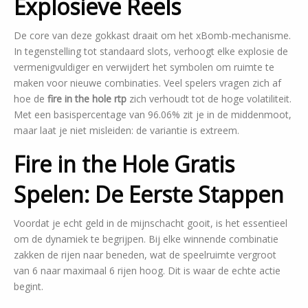
Explosieve Reels
De core van deze gokkast draait om het xBomb-mechanisme.
In tegenstelling tot standaard slots, verhoogt elke explosie de
vermenigvuldiger en verwijdert het symbolen om ruimte te
maken voor nieuwe combinaties. Veel spelers vragen zich af
hoe de
fire in the hole rtp
zich verhoudt tot de hoge volatiliteit.
Met een basispercentage van 96.06% zit je in de middenmoot,
maar laat je niet misleiden: de variantie is extreem.
Fire in the Hole Gratis
Spelen: De Eerste Stappen
Voordat je echt geld in de mijnschacht gooit, is het essentieel
om de dynamiek te begrijpen. Bij elke winnende combinatie
zakken de rijen naar beneden, wat de speelruimte vergroot
van 6 naar maximaal 6 rijen hoog. Dit is waar de echte actie
begint.