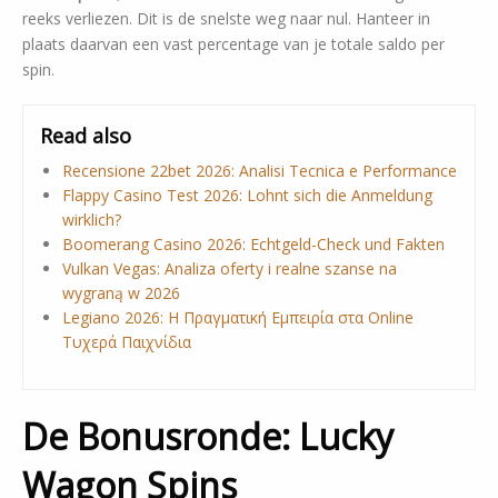
reeks verliezen. Dit is de snelste weg naar nul. Hanteer in
plaats daarvan een vast percentage van je totale saldo per
spin.
Read also
Recensione 22bet 2026: Analisi Tecnica e Performance
Flappy Casino Test 2026: Lohnt sich die Anmeldung
wirklich?
Boomerang Casino 2026: Echtgeld-Check und Fakten
Vulkan Vegas: Analiza oferty i realne szanse na
wygraną w 2026
Legiano 2026: Η Πραγματική Εμπειρία στα Online
Τυχερά Παιχνίδια
De Bonusronde: Lucky
Wagon Spins