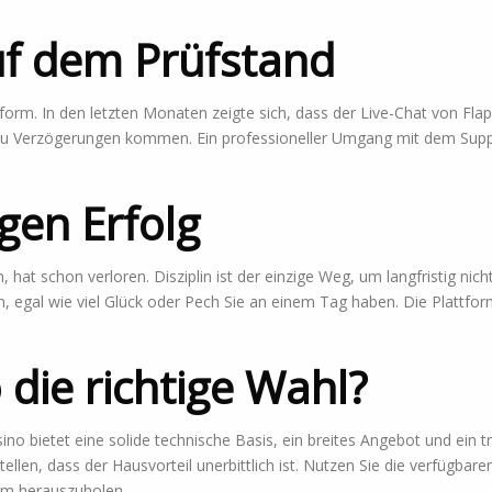
f dem Prüfstand
ttform. In den letzten Monaten zeigte sich, dass der Live-Chat von Fla
 zu Verzögerungen kommen. Ein professioneller Umgang mit dem Supp
igen Erfolg
, hat schon verloren. Disziplin ist der einzige Weg, um langfristig n
ran, egal wie viel Glück oder Pech Sie an einem Tag haben. Die Platt
o die richtige Wahl?
no bietet eine solide technische Basis, ein breites Angebot und ein t
llen, dass der Hausvorteil unerbittlich ist. Nutzen Sie die verfügbare
orm herauszuholen.