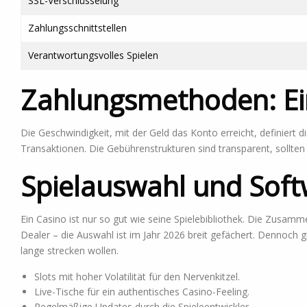
SSL-Verschlüsselung
Zahlungsschnittstellen
Verantwortungsvolles Spielen
Zahlungsmethoden: Ein
Die Geschwindigkeit, mit der Geld das Konto erreicht, definiert
Transaktionen. Die Gebührenstrukturen sind transparent, sollten
Spielauswahl und Soft
Ein Casino ist nur so gut wie seine Spielebibliothek. Die Zusamm
Dealer – die Auswahl ist im Jahr 2026 breit gefächert. Dennoch gil
lange strecken wollen.
Slots mit hoher Volatilität für den Nervenkitzel.
Live-Tische für ein authentisches Casino-Feeling.
Regelmäßige Updates durch die Spieleentwickler.