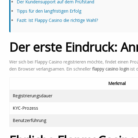
Der Kundensupport auf dem Prüfstand
Tipps für den langfristigen Erfolg
Fazit: Ist Flappy Casino die richtige Wahl?
Der erste Eindruck: A
Wer sich bei Flappy Casino registrieren möchte, findet einen Pro
den Browser verlangsamen. Ein schneller
flappy casino login
ist 
Merkmal
Registrierungsdauer
KYC-Prozess
Benutzerführung