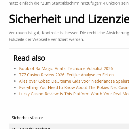
nutzt einfach die “Zum Startbildschirm hinzufügen”-Funktion sei
Sicherheit und Lizenzi
Vertrauen ist gut, Kontrolle ist besser. Die rechtliche Absicherun
Fußzeile der Webseite verifiziert werden.
Read also
Book of Ra Magic: Analisi Tecnica e Volatilità 2026
777 Casino Review 2026: Eerlijke Analyse en Feiten
Alles over Gxbet: DeUltieme Gids voor Nederlandse Spelers
Everything You Need to Know About The Pokies Net Casin
Lucky Casino Review: Is This Platform Worth Your Real Mo
Sicherheitsfaktor