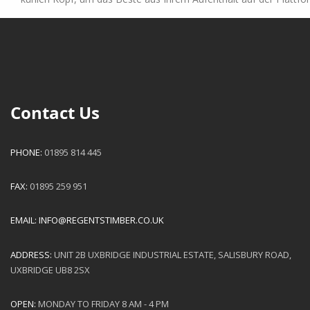
Contact Us
PHONE:
01895 814 445
FAX:
01895 259 951
EMAIL:
INFO@REGENTSTIMBER.CO.UK
ADDRESS:
UNIT 2B UXBRIDGE INDUSTRIAL ESTATE, SALISBURY ROAD,
UXBRIDGE UB8 2SX
OPEN:
MONDAY TO FRIDAY 8 AM - 4 PM