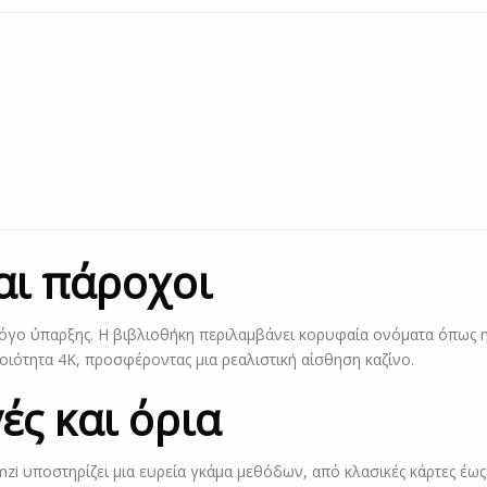
αι πάροχοι
λόγο ύπαρξης. Η βιβλιοθήκη περιλαμβάνει κορυφαία ονόματα όπως η Ne
ποιότητα 4K, προσφέροντας μια ρεαλιστική αίσθηση καζίνο.
ές και όρια
umzi υποστηρίζει μια ευρεία γκάμα μεθόδων, από κλασικές κάρτες έ