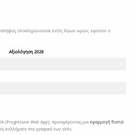
αναλήψεις ολοκληρώνονται εντός λίγων ωρών, εφόσον ο
Αξιολόγηση 2026
A (Progressive Web App), προσφέροντας μια
εφαρμογή frumzi
ρίς κολλήματα στα γραφικά των slots.