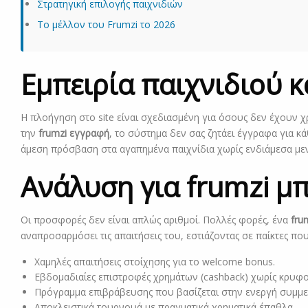
Στρατηγική επιλογής παιχνιδιών
Το μέλλον του Frumzi το 2026
Εμπειρία παιχνιδιού 
Η πλοήγηση στο site είναι σχεδιασμένη για όσους δεν έχουν 
την
frumzi εγγραφή
, το σύστημα δεν σας ζητάει έγγραφα για κά
άμεση πρόσβαση στα αγαπημένα παιχνίδια χωρίς ενδιάμεσα με
Ανάλυση για frumzi μ
Οι προσφορές δεν είναι απλώς αριθμοί. Πολλές φορές, ένα
fru
αναπροσαρμόσει τις απαιτήσεις του, εστιάζοντας σε παίκτες πο
Χαμηλές απαιτήσεις στοίχησης για το welcome bonus.
Εβδομαδιαίες επιστροφές χρημάτων (cashback) χωρίς κρυφο
Πρόγραμμα επιβράβευσης που βασίζεται στην ενεργή συμμε
Αποκλειστικά τουρνουά με πραγματικά χρηματικά έπαθλα.