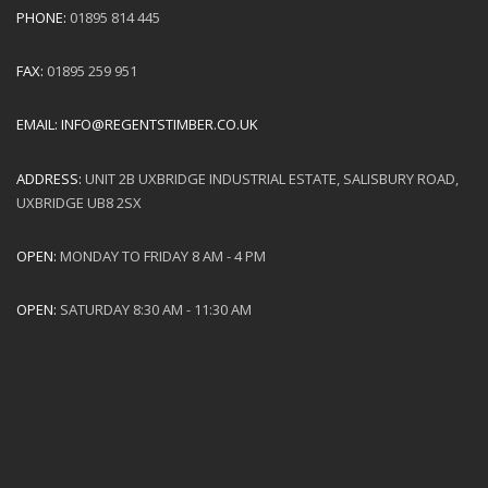
PHONE:
01895 814 445
FAX:
01895 259 951
EMAIL:
INFO@REGENTSTIMBER.CO.UK
ADDRESS:
UNIT 2B UXBRIDGE INDUSTRIAL ESTATE, SALISBURY ROAD,
UXBRIDGE UB8 2SX
OPEN:
MONDAY TO FRIDAY 8 AM - 4 PM
OPEN:
SATURDAY 8:30 AM - 11:30 AM