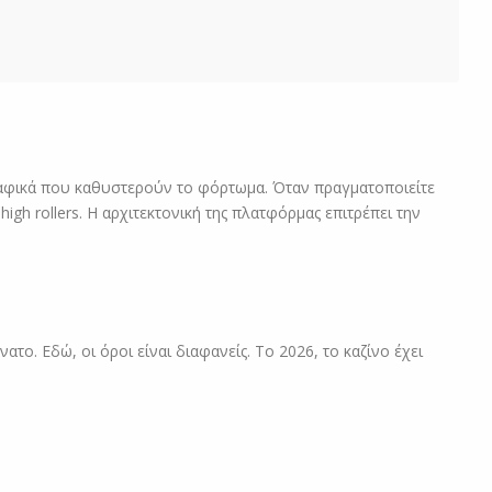
γραφικά που καθυστερούν το φόρτωμα. Όταν πραγματοποιείτε
igh rollers. Η αρχιτεκτονική της πλατφόρμας επιτρέπει την
το. Εδώ, οι όροι είναι διαφανείς. Το 2026, το καζίνο έχει