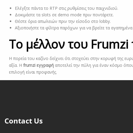
Ελέγξτε πάντα το RTP στις ρυθμίσεις του παιχνιδιού.
Δοκιμάστε τα slots σε demo mode πριν ποντάρετε.
Θέστε όρια απωλειών πριν την είσοδο στο lobby.
Αξιοποιήστε τα φίλτρα παρόχων για να βρείτε τα αγαπημένα
Το μέλλον του Frumzi 
Η πορεία του καζίνο δείχνει ότι στοχεύει στην κορυφή της ε
αξία. Η
frumzi εγγραφή
αποτελεί την πύλη για έναν κόσμο όπου
επιλογή είναι προφανής.
Contact Us