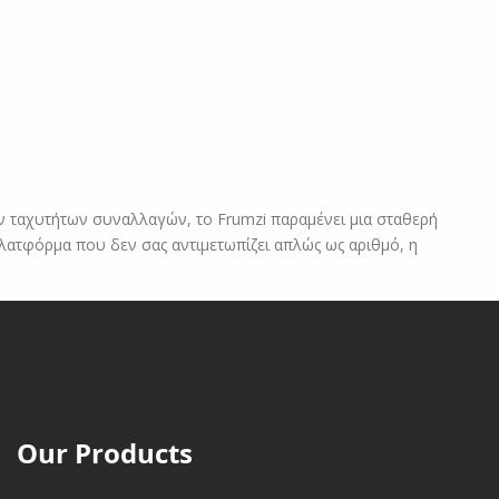
ων ταχυτήτων συναλλαγών, το Frumzi παραμένει μια σταθερή
πλατφόρμα που δεν σας αντιμετωπίζει απλώς ως αριθμό, η
Our Products