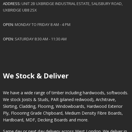
ADDRESS:
UNIT 2B UXBRIDGE INDUSTRIAL ESTATE, SALISBURY ROAD,
UXBRIDGE UB8 2SX
OPEN:
MONDAY TO FRIDAY 8 AM - 4 PM
OPEN:
SATURDAY 8:30 AM - 11:30 AM
We Stock & Deliver
We have a wide range of timber including hardwoods, softwoods.
We stock Joists & Studs, PAR (planed redwood), Architrave,
Skirting, Cladding, Flooring, Windowboards, Hardwood Exterior
Ply, Floooring Grade Chipboard, Medium Density Fibre Boards,
Hardboard, MDF, Decking Boards and more.
Same day or next day delivery across
West London
. We deliver in