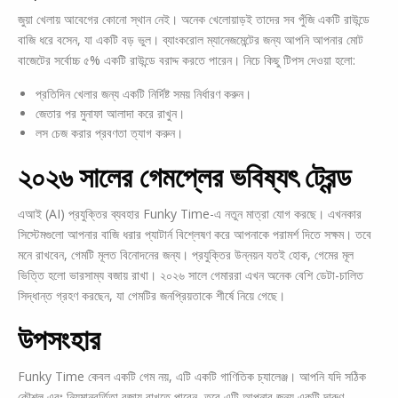
জুয়া খেলায় আবেগের কোনো স্থান নেই। অনেক খেলোয়াড়ই তাদের সব পুঁজি একটি রাউন্ডে
বাজি ধরে বসেন, যা একটি বড় ভুল। ব্যাংকরোল ম্যানেজমেন্টের জন্য আপনি আপনার মোট
বাজেটের সর্বোচ্চ ৫% একটি রাউন্ডে বরাদ্দ করতে পারেন। নিচে কিছু টিপস দেওয়া হলো:
প্রতিদিন খেলার জন্য একটি নির্দিষ্ট সময় নির্ধারণ করুন।
জেতার পর মুনাফা আলাদা করে রাখুন।
লস চেজ করার প্রবণতা ত্যাগ করুন।
২০২৬ সালের গেমপ্লের ভবিষ্যৎ ট্রেন্ড
এআই (AI) প্রযুক্তির ব্যবহার Funky Time-এ নতুন মাত্রা যোগ করছে। এখনকার
সিস্টেমগুলো আপনার বাজি ধরার প্যাটার্ন বিশ্লেষণ করে আপনাকে পরামর্শ দিতে সক্ষম। তবে
মনে রাখবেন, গেমটি মূলত বিনোদনের জন্য। প্রযুক্তির উন্নয়ন যতই হোক, গেমের মূল
ভিত্তি হলো ভারসাম্য বজায় রাখা। ২০২৬ সালে গেমাররা এখন অনেক বেশি ডেটা-চালিত
সিদ্ধান্ত গ্রহণ করছেন, যা গেমটির জনপ্রিয়তাকে শীর্ষে নিয়ে গেছে।
উপসংহার
Funky Time কেবল একটি গেম নয়, এটি একটি গাণিতিক চ্যালেঞ্জ। আপনি যদি সঠিক
কৌশল এবং নিয়মানুবর্তিতা বজায় রাখতে পারেন, তবে এটি আপনার জন্য একটি দারুণ