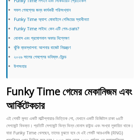
Funky Time লগইন এবং সিকিউরিটি প্রোটোকল
সফল গেমপ্লের জন্য কার্যকরী পরিসংখ্যান
Funky Time অ্যাপ: মোবাইলে গেমিংয়ের স্বাধীনতা
Funky Time লাইভ: কেন এটি গেম-চেঞ্জার?
বোনাস এবং প্রমোশনাল অফার বিশ্লেষণ
ঝুঁকি ব্যবস্থাপনা: আপনার বাজেট নিয়ন্ত্রণ
২০২৬ সালের গেমপ্লের ভবিষ্যৎ ট্রেন্ড
উপসংহার
Funky Time গেমের মেকানিজম এবং
আর্কিটেকচার
এই গেমটি মূলত একটি মাল্টিপ্লায়ার-ভিত্তিক শো, যেখানে একটি ডিজিটাল চাকা ৬৪টি
সেগমেন্টে বিভক্ত। প্রতিটি সেগমেন্টে ভিন্ন ভিন্ন বোনাস রাউন্ড এবং সংখ্যা লুকায়িত থাকে।
যারা Funky Time খেলছেন, তাদের বুঝতে হবে যে এই গেমটি আরএনজি (RNG)
প্রযুক্তির ওপর ভিত্তি করে চলে। ২০১৯ সাল থেকে ২০২৬ পর্যন্ত এর অ্যালগরিদমে