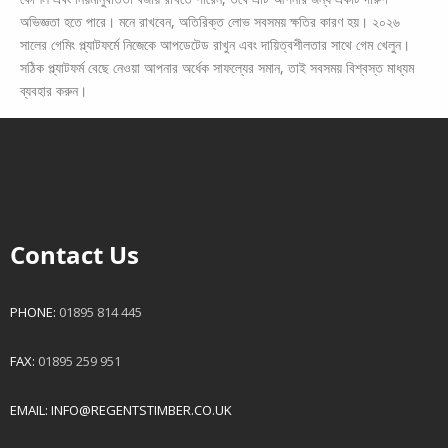
অভিজ্ঞতা হতে পারে। মনে রাখবেন, অতিরিক্ত লোভ সবসময় ক্ষতির কারণ হয়। ২০২৬
সালের গেমিং প্ল্যাটফর্মে নিজেকে আপডেটেড রাখুন এবং দায়িত্বশীলতার সাথে গেম খেলুন।
সঠিক প্ল্যাটফর্ম বেছে নেওয়া আপনার অর্ধেক সাফল্যের সমান, তাই সবসময় বিশ্বস্ত মাধ্যম
ব্যবহার করুন।
Contact Us
PHONE:
01895 814 445
FAX:
01895 259 951
EMAIL:
INFO@REGENTSTIMBER.CO.UK