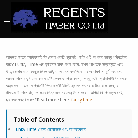
আপনার হাতের স্মার্টফোনটি কি কেবল একটি গ্যাজেট, নাকি এটি আপনার ভাগ্য পরিবর্তনের
যন্ত্র? Funky Time-এর ঘূর্ণায়মান চাকা যখন ঘোরে, তখন গাণিতিক সম্ভাব্যতা এবং
উত্তেজনার এক অদ্ভুত মিলন ঘটে, যা সাধারণ ক্যাসিনো গেমের ধারণাকে চূর্ণ করে দেয়।
অনেক খেলোয়াড়ই মনে করেন এটি কেবল ভাগ্যের খেলা, কিন্তু ডেটা অ্যানালাইসিস বলছে
অন্য কথা—এখানে প্রতিটি স্পিন একটি নির্দিষ্ট অ্যালগরিদমের অধীনে কাজ করে, যা
দীর্ঘমেয়াদী খেলোয়াড়দের জন্য ভিন্ন এক চ্যালেঞ্জ তৈরি করে। আপনি কি প্রস্তুত সেই
চ্যালেঞ্জ গ্রহণ করতে?Read more here:
funky time
.
Table of Contents
Funky Time গেমের মেকানিজম এবং আর্কিটেকচার