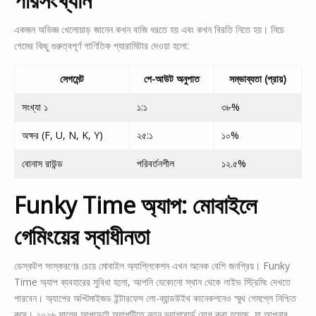
একজন অভিজ্ঞ খেলোয়াড় জানেন কখন বাজি ধরতে হয় এবং কখন বিরতি নিতে হয়। নিচে
গেমের কিছু গুরুত্বপূর্ণ গাণিতিক প্যারামিটার দেওয়া হলো:
সেগমেন্ট
পে-আউট অনুপাত
সম্ভাব্যতা (প্রায়)
সংখ্যা ১
১:১
৩৮%
অক্ষর (F, U, N, K, Y)
২৫:১
১০%
বোনাস রাউন্ড
পরিবর্তনশীল
১২.৫%
Funky Time অ্যাপ: মোবাইলে
গেমিংয়ের স্বাধীনতা
ডেস্কটপ সংস্করণের চেয়ে মোবাইল অ্যাপ্লিকেশন এখন অনেক বেশি জনপ্রিয়। Funky
Time অ্যাপ ব্যবহারের সুবিধা হলো, আপনি যেকোনো স্থান থেকে লাইভ স্ট্রিমিং দেখতে
পারবেন। অ্যাপের অপ্টিমাইজড ইন্টারফেস লো-ব্যান্ডউইথ কানেকশনেও স্মুথ গেমপ্লে নিশ্চিত
করে। ২০২৬ সালের আপডেটে অ্যাপটিতে নতুন ড্যাশবোর্ড যোগ করা হয়েছে, যা আপনার