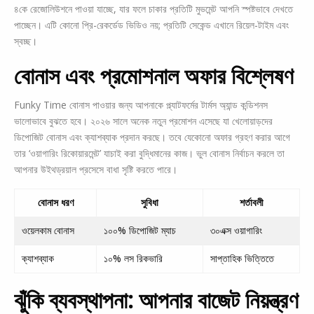
৪কে রেজোলিউশনে পাওয়া যাচ্ছে, যার ফলে চাকার প্রতিটি মুভমেন্ট আপনি স্পষ্টভাবে দেখতে
পাচ্ছেন। এটি কোনো প্রি-রেকর্ডেড ভিডিও নয়; প্রতিটি সেকেন্ড এখানে রিয়েল-টাইম এবং
স্বচ্ছ।
বোনাস এবং প্রমোশনাল অফার বিশ্লেষণ
Funky Time বোনাস পাওয়ার জন্য আপনাকে প্ল্যাটফর্মের টার্মস অ্যান্ড কন্ডিশনস
ভালোভাবে বুঝতে হবে। ২০২৬ সালে অনেক নতুন প্রমোশন এসেছে যা খেলোয়াড়দের
ডিপোজিট বোনাস এবং ক্যাশব্যাক প্রদান করছে। তবে যেকোনো অফার গ্রহণ করার আগে
তার ‘ওয়াগারিং রিকোয়ারমেন্ট’ যাচাই করা বুদ্ধিমানের কাজ। ভুল বোনাস নির্বাচন করলে তা
আপনার উইথড্রয়াল প্রসেসে বাধা সৃষ্টি করতে পারে।
বোনাস ধরণ
সুবিধা
শর্তাবলী
ওয়েলকাম বোনাস
১০০% ডিপোজিট ম্যাচ
৩০এক্স ওয়াগারিং
ক্যাশব্যাক
১০% লস রিকভারি
সাপ্তাহিক ভিত্তিতে
ঝুঁকি ব্যবস্থাপনা: আপনার বাজেট নিয়ন্ত্রণ