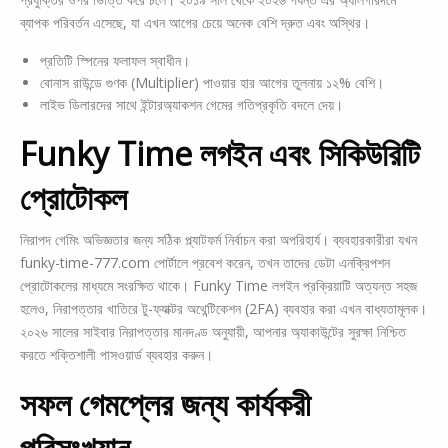
ব্যাপক পরিবর্তন এসেছে, যা এখন আগের চেয়ে অনেক বেশি দ্রুত এবং অস্থির।
প্রতিটি স্পিনের ফলাফল স্বাধীন।
বোনাস রাউন্ডে গুণক (Multiplier) পাওয়ার হার আগের তুলনায় ১২% বেশি।
লাইভ ডিলারদের সাথে ইন্টারঅ্যাকশন গেমের গতিপ্রকৃতি বদলে দেয়।
Funky Time লগইন এবং সিকিউরিটি
প্রোটোকল
নিরাপদ গেমিং অভিজ্ঞতার জন্য সঠিক প্ল্যাটফর্ম নির্বাচন করা অপরিহার্য। ব্যবহারকারীরা যখন
funky-time-777.com পোর্টালে প্রবেশ করেন, তখন তাদের ডেটা এনক্রিপশন
প্রোটোকলের মাধ্যমে সংরক্ষিত থাকে। Funky Time লগইন প্রক্রিয়াটি অত্যন্ত সহজ
হলেও, নিরাপত্তার খাতিরে টু-ফ্যাক্টর অথেন্টিকেশন (2FA) ব্যবহার করা এখন বাধ্যতামূলক।
২০২৬ সালের সাইবার নিরাপত্তার মানদণ্ড অনুযায়ী, আপনার অ্যাকাউন্টের সুরক্ষা নিশ্চিত
করতে শক্তিশালী পাসওয়ার্ড ব্যবহার করুন।
সফল গেমপ্লের জন্য কার্যকরী
পরিসংখ্যান