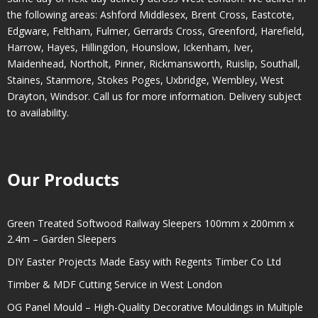
the following areas:
Ashford Middlesex
,
Brent Cross
,
Eastcote
,
Edgware
,
Feltham
,
Fulmer
,
Gerrards Cross
,
Greenford
,
Harefield
,
Harrow
,
Hayes
,
Hillingdon
,
Hounslow
,
Ickenham
,
Iver
,
Maidenhead
,
Northolt
,
Pinner
,
Rickmansworth
,
Ruislip
,
Southall
,
Staines
,
Stanmore
,
Stokes Poges
,
Uxbridge
,
Wembley
,
West
Drayton
,
Windsor
. Call us for more information. Delivery subject
to availability.
Our Products
Green Treated Softwood Railway Sleepers 100mm x 200mm x
2.4m – Garden Sleepers
DIY Easter Projects Made Easy with Regents Timber Co Ltd
Timber & MDF Cutting Service in West London
OG Panel Mould – High-Quality Decorative Mouldings in Multiple