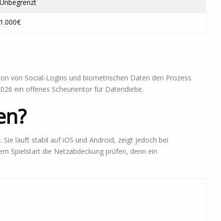
Unbegrenzt
1.000€
ation von Social-Logins und biometrischen Daten den Prozess
r 2026 ein offenes Scheunentor für Datendiebe.
en?
 Sie läuft stabil auf iOS und Android, zeigt jedoch bei
dem Spielstart die Netzabdeckung prüfen, denn ein