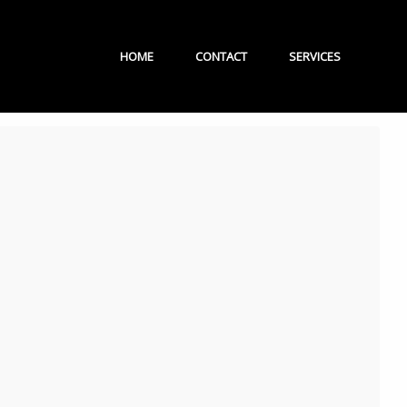
en. Die Branche ist voll von Versprechungen, doch die harte
HOME
CONTACT
SERVICES
lattform also nur ein weiterer kurzlebiger Hype oder steckt hinter
enden Studios.