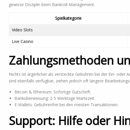
gewisse Disziplin beim Bankroll-Management.
Spielkategorie
Video Slots
Live Casino
Zahlungsmethoden u
Nichts ist ärgerlicher als versteckte Gebühren bei der Ein- ode
sind ebenfalls verfügbar, ziehen jedoch oft längere Bearbeitungs
Bitcoin & Ethereum: Sofortige Gutschrift.
Banküberweisung: 2-5 Werktage Wartezeit.
E-Wallets: Gebührenfrei bei den meisten Transaktionen.
Support: Hilfe oder Hi