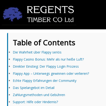
Wer bei diesem Anbieter auf schnelle Gewinne hofft, sollte zuer
Realität sieht oft anders aus: Ein Slot frisst das Budget in Minu
der bunten Fassade echte Substanz für High-Roller? Das
flappy 
Table of Contents
Die Wahrheit über Flappy seriös
Flappy Casino Bonus: Mehr als nur heiße Luft?
Direkter Einstieg: Der Flappy Login Prozess
Flappy App – Unterwegs gewinnen oder verlieren?
Echte Flappy Erfahrungen der Community
Das Spielangebot im Detail
Zahlungsmethoden und Gebühren
Support: Hilfe oder Hindernis?