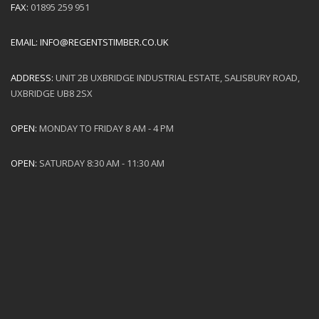
FAX:
01895 259 951
EMAIL:
INFO@REGENTSTIMBER.CO.UK
ADDRESS:
UNIT 2B UXBRIDGE INDUSTRIAL ESTATE, SALISBURY ROAD,
UXBRIDGE UB8 2SX
OPEN:
MONDAY TO FRIDAY 8 AM - 4 PM
OPEN:
SATURDAY 8:30 AM - 11:30 AM