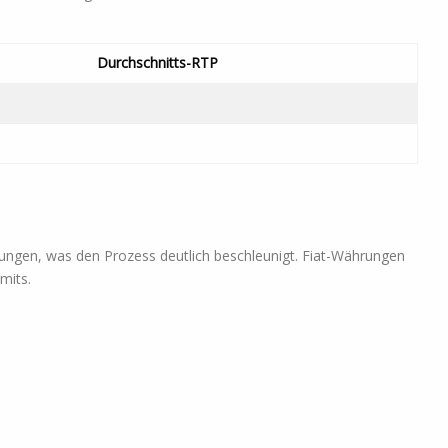
Durchschnitts-RTP
hrungen, was den Prozess deutlich beschleunigt. Fiat-Währungen
mits.