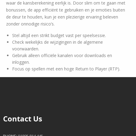
waar de kansberekening eerlijk is. Door slim om te gaan met
bonussen, de app efficiënt te gebruiken en je emoties buiten
de deur te houden, kun je een plezierige ervaring beleven
zonder onnodige risico’s.
Stel altijd een strikt budget vast per speelsessie.
Check wekelijks de wijzigingen in de algemene
voorwaarden.
Gebruik alleen officiële kanalen voor downloads en
inloggen.
Focus op spellen met een hoge Return to Player (RTP).
Contact Us