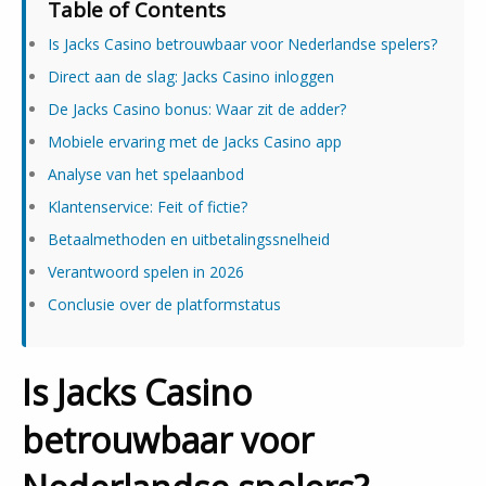
Table of Contents
Is Jacks Casino betrouwbaar voor Nederlandse spelers?
Direct aan de slag: Jacks Casino inloggen
De Jacks Casino bonus: Waar zit de adder?
Mobiele ervaring met de Jacks Casino app
Analyse van het spelaanbod
Klantenservice: Feit of fictie?
Betaalmethoden en uitbetalingssnelheid
Verantwoord spelen in 2026
Conclusie over de platformstatus
Is Jacks Casino
betrouwbaar voor