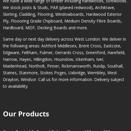
We have a wide range of timber including hardwoods, softwoods.
We stock Joists & Studs, PAR (planed redwood), Architrave,
Skirting, Cladding, Flooring, Windowboards, Hardwood Exterior
Ply, Floooring Grade Chipboard, Medium Density Fibre Boards,
Hardboard, MDF, Decking Boards and more.
Same day or next day delivery across
West London
. We deliver in
the following areas:
Ashford Middlesex
,
Brent Cross
,
Eastcote
,
Edgware
,
Feltham
,
Fulmer
,
Gerrards Cross
,
Greenford
,
Harefield
,
Harrow
,
Hayes
,
Hillingdon
,
Hounslow
,
Ickenham
,
Iver
,
Maidenhead
,
Northolt
,
Pinner
,
Rickmansworth
,
Ruislip
,
Southall
,
Staines
,
Stanmore
,
Stokes Poges
,
Uxbridge
,
Wembley
,
West
Drayton
,
Windsor
. Call us for more information. Delivery subject
to availability.
Our Products