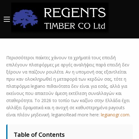
Περισσότεροι παίκτες χάνουν τα χρήματά τους επειδή
επιλέγουν πλατφόρμες με αργές αναλήψεις παρά επειδή δεν
ξέρουν να παίζουν ρουλέτα. Αν η υπομονή σας εξαντλείται
πριν καν ολοκληρωθεί η μεταφορά των κερδών σας, τότε η
πλατφόρμα legiano πιθανότατα δεν είναι για εσάς, αλλά για
εκείνους που απαιτούν άμεση εκτέλεση συναλλαγών και
σταθερότητα. Το 2026 το τοπίο των καζίνο στην Ελλάδα έχει
αλλάξει δραματικά και η ανοχή σε καθυστερημένα payouts
είναι πλέον μηδενική. legianoRead more here:
legianogr.com
.
Table of Contents