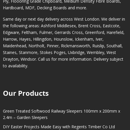
Ply, Floooring Grade Chipboard, Medium Density Fibre Boards,
Hardboard, MDF, Decking Boards and more.
Same day or next day delivery across
West London
. We deliver in
the following areas:
Ashford Middlesex
,
Brent Cross
,
Eastcote
,
Edgware
,
Feltham
,
Fulmer
,
Gerrards Cross
,
Greenford
,
Harefield
,
Harrow
,
Hayes
,
Hillingdon
,
Hounslow
,
Ickenham
,
Iver
,
Maidenhead
,
Northolt
,
Pinner
,
Rickmansworth
,
Ruislip
,
Southall
,
Staines
,
Stanmore
,
Stokes Poges
,
Uxbridge
,
Wembley
,
West
Drayton
,
Windsor
. Call us for more information. Delivery subject
to availability.
Our Products
Green Treated Softwood Railway Sleepers 100mm x 200mm x
2.4m – Garden Sleepers
DIY Easter Projects Made Easy with Regents Timber Co Ltd