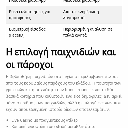
Πλεονεκτήματα App
Μειονεκτήματα App
Push ειδοποιήσεις για
Απαιτεί ενημέρωση
προσφορές
λογισμικού
Βιομετρική είσοδος
Περιορισμένη ανάλυση σε
(FaceID)
παλιά κινητά
Η επιλογή παιχνιδιών και
οι πάροχοι
Η βιβλιοθήκη παιχνιδιών στο Legiano περιλαμβάνει τίτλους
από τους κορυφαίους παρόχους του κλάδου. Η ποιότητα των
γραφικών και η συχνότητα των bonus rounds είναι τα δύο
βασικά κριτήρια που καθιστούν ένα slot δημοφιλές. Δεν αρκεί
μόνο ο αριθμός των παιχνιδιών, αλλά η επιλογή εκείνων που
έχουν αποδεδειγμένη ιστορία δίκαιων αποτελεσμάτων.
Live Casino με πραγματικούς ντίλερ.
Κλασικά φρουτάκια με υψηλή μεταβλητότητα.