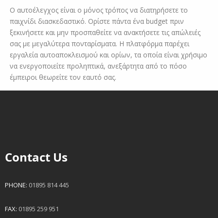
Ο αυτοέλεγχος είναι ο μόνος τρόπος να διατηρήσετε το
παιχνίδι διασκεδαστικό. Ορίστε πάντα ένα budget πριν
ξεκινήσετε και μην προσπαθείτε να ανακτήσετε τις απώλειές
σας με μεγαλύτερα πονταρίσματα. Η πλατφόρμα παρέχει
εργαλεία αυτοαποκλεισμού και ορίων, τα οποία είναι χρήσιμο
να ενεργοποιείτε προληπτικά, ανεξάρτητα από το πόσο
έμπειροι θεωρείτε τον εαυτό σας.
Contact Us
PHONE:
01895 814 445
FAX:
01895 259 951