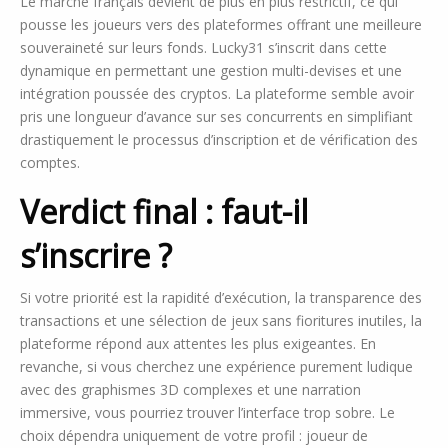
Le marché français devient de plus en plus restrictif, ce qui
pousse les joueurs vers des plateformes offrant une meilleure
souveraineté sur leurs fonds. Lucky31 s’inscrit dans cette
dynamique en permettant une gestion multi-devises et une
intégration poussée des cryptos. La plateforme semble avoir
pris une longueur d’avance sur ses concurrents en simplifiant
drastiquement le processus d’inscription et de vérification des
comptes.
Verdict final : faut-il
s’inscrire ?
Si votre priorité est la rapidité d’exécution, la transparence des
transactions et une sélection de jeux sans fioritures inutiles, la
plateforme répond aux attentes les plus exigeantes. En
revanche, si vous cherchez une expérience purement ludique
avec des graphismes 3D complexes et une narration
immersive, vous pourriez trouver l’interface trop sobre. Le
choix dépendra uniquement de votre profil : joueur de