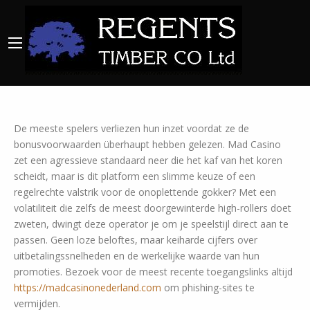
De meeste spelers verliezen hun inzet voordat ze de
bonusvoorwaarden überhaupt hebben gelezen. Mad Casino
zet een agressieve standaard neer die het kaf van het koren
scheidt, maar is dit platform een slimme keuze of een
regelrechte valstrik voor de onoplettende gokker? Met een
volatiliteit die zelfs de meest doorgewinterde high-rollers doet
zweten, dwingt deze operator je om je speelstijl direct aan te
passen. Geen loze beloftes, maar keiharde cijfers over
uitbetalingssnelheden en de werkelijke waarde van hun
promoties. Bezoek voor de meest recente toegangslinks altijd
https://madcasinonederland.com
om phishing-sites te
vermijden.