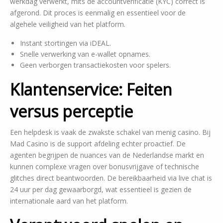
werkdag verwerkt, mits de accountverificatie (KYC) correct is
afgerond. Dit proces is eenmalig en essentieel voor de
algehele veiligheid van het platform.
Instant stortingen via iDEAL.
Snelle verwerking van e-wallet opnames.
Geen verborgen transactiekosten voor spelers.
Klantenservice: Feiten
versus perceptie
Een helpdesk is vaak de zwakste schakel van menig casino. Bij
Mad Casino is de support afdeling echter proactief. De
agenten begrijpen de nuances van de Nederlandse markt en
kunnen complexe vragen over bonusvrijgave of technische
glitches direct beantwoorden. De bereikbaarheid via live chat is
24 uur per dag gewaarborgd, wat essentieel is gezien de
internationale aard van het platform.