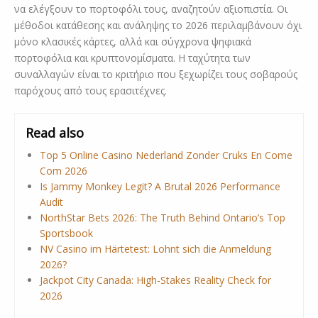
να ελέγξουν το πορτοφόλι τους, αναζητούν αξιοπιστία. Οι
μέθοδοι κατάθεσης και ανάληψης το 2026 περιλαμβάνουν όχι
μόνο κλασικές κάρτες, αλλά και σύγχρονα ψηφιακά
πορτοφόλια και κρυπτονομίσματα. Η ταχύτητα των
συναλλαγών είναι το κριτήριο που ξεχωρίζει τους σοβαρούς
παρόχους από τους ερασιτέχνες.
Read also
Top 5 Online Casino Nederland Zonder Cruks En Come
Com 2026
Is Jammy Monkey Legit? A Brutal 2026 Performance
Audit
NorthStar Bets 2026: The Truth Behind Ontario’s Top
Sportsbook
NV Casino im Härtetest: Lohnt sich die Anmeldung
2026?
Jackpot City Canada: High-Stakes Reality Check for
2026