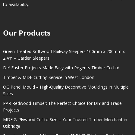
to availability.
Our Products
Green Treated Softwood Railway Sleepers 100mm x 200mm x
2.4m – Garden Sleepers
DIY Easter Projects Made Easy with Regents Timber Co Ltd
Timber & MDF Cutting Service in West London
OG Panel Mould – High-Quality Decorative Mouldings in Multiple
Sizes
PAR Redwood Timber: The Perfect Choice for DIY and Trade
Projects
MDF & Plywood Cut to Size – Your Trusted Timber Merchant in
Uxbridge