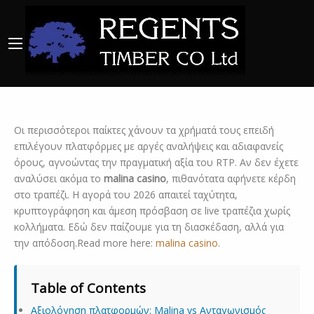
Οι περισσότεροι παίκτες χάνουν τα χρήματά τους επειδή
επιλέγουν πλατφόρμες με αργές αναλήψεις και αδιαφανείς
όρους, αγνοώντας την πραγματική αξία του RTP. Αν δεν έχετε
αναλύσει ακόμα το
malina casino
, πιθανότατα αφήνετε κέρδη
στο τραπέζι. Η αγορά του 2026 απαιτεί ταχύτητα,
κρυπτογράφηση και άμεση πρόσβαση σε live τραπέζια χωρίς
κολλήματα. Εδώ δεν παίζουμε για τη διασκέδαση, αλλά για
την απόδοση.Read more here:
malina casino
.
Table of Contents
Αξιολόγηση πλατφορμών: Malina vs Ανταγωνισμός