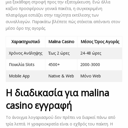
μια ξεκάθαρη στροφή προς την εξατομίκευση. Ενώ άλλα
καζίνο προσφέρουν γενικά πακέτα, η συγκεκριμένη
πλατφόρμα εστιάζει στην ταχύτητα εκτέλεσης των
συναλλαγών. Παρακάτω βλέπετε πώς στέκεται απέναντι στον
μέσο όρο της αγοράς.
Χαρακτηριστικό
Malina Casino
Μέσος Όρος Αγοράς
Χρόνος Ανάληψης
Έως 2 ώρες
24-48 ώρες
Ποικιλία Slots
4500+
2000-3000
Mobile App
Native & Web
Μόνο Web
Η διαδικασία για malina
casino εγγραφή
Το άνοιγμα λογαριασμού δεν πρέπει να διαρκεί πάνω από
τρία λεπτά. Η γραφειοκρατία είναι ο εχθρός του παίκτη. Η