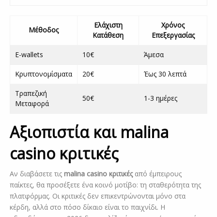
Ελάχιστη
Χρόνος
Μέθοδος
Κατάθεση
Επεξεργασίας
E-wallets
10€
Άμεσα
Κρυπτονομίσματα
20€
Έως 30 λεπτά
Τραπεζική
50€
1-3 ημέρες
Μεταφορά
Αξιοπιστία και malina
casino κριτικές
Αν διαβάσετε τις
malina casino κριτικές
από έμπειρους
παίκτες, θα προσέξετε ένα κοινό μοτίβο: τη σταθερότητα της
πλατφόρμας. Οι κριτικές δεν επικεντρώνονται μόνο στα
κέρδη, αλλά στο πόσο δίκαιο είναι το παιχνίδι. Η