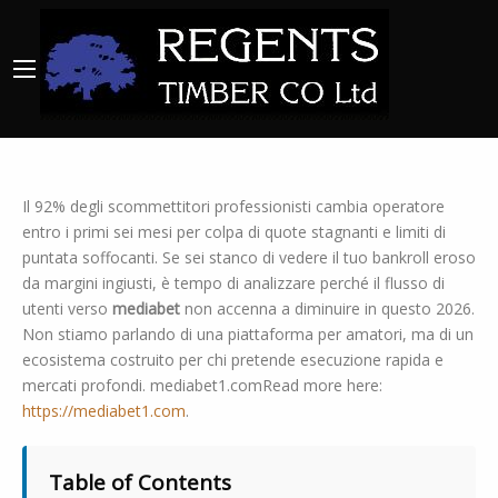
Il 92% degli scommettitori professionisti cambia operatore
entro i primi sei mesi per colpa di quote stagnanti e limiti di
puntata soffocanti. Se sei stanco di vedere il tuo bankroll eroso
da margini ingiusti, è tempo di analizzare perché il flusso di
utenti verso
mediabet
non accenna a diminuire in questo 2026.
Non stiamo parlando di una piattaforma per amatori, ma di un
ecosistema costruito per chi pretende esecuzione rapida e
mercati profondi. mediabet1.comRead more here:
https://mediabet1.com
.
Table of Contents