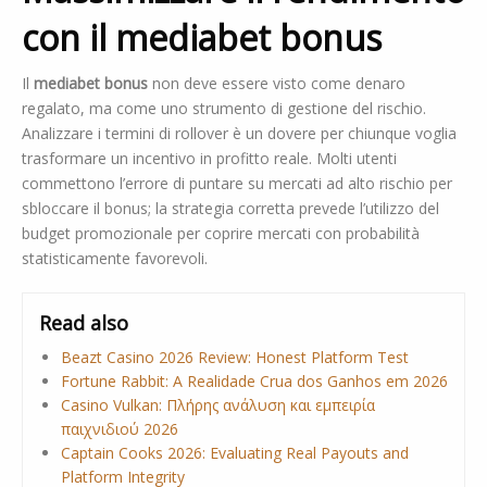
con il mediabet bonus
Il
mediabet bonus
non deve essere visto come denaro
regalato, ma come uno strumento di gestione del rischio.
Analizzare i termini di rollover è un dovere per chiunque voglia
trasformare un incentivo in profitto reale. Molti utenti
commettono l’errore di puntare su mercati ad alto rischio per
sbloccare il bonus; la strategia corretta prevede l’utilizzo del
budget promozionale per coprire mercati con probabilità
statisticamente favorevoli.
Read also
Beazt Casino 2026 Review: Honest Platform Test
Fortune Rabbit: A Realidade Crua dos Ganhos em 2026
Casino Vulkan: Πλήρης ανάλυση και εμπειρία
παιχνιδιού 2026
Captain Cooks 2026: Evaluating Real Payouts and
Platform Integrity