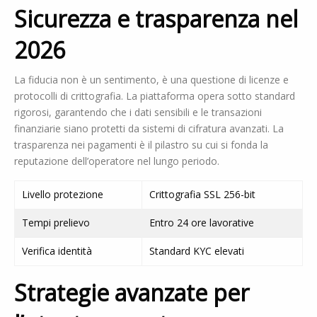
Sicurezza e trasparenza nel
2026
La fiducia non è un sentimento, è una questione di licenze e
protocolli di crittografia. La piattaforma opera sotto standard
rigorosi, garantendo che i dati sensibili e le transazioni
finanziarie siano protetti da sistemi di cifratura avanzati. La
trasparenza nei pagamenti è il pilastro su cui si fonda la
reputazione dell’operatore nel lungo periodo.
Livello protezione
Crittografia SSL 256-bit
Tempi prelievo
Entro 24 ore lavorative
Verifica identità
Standard KYC elevati
Strategie avanzate per