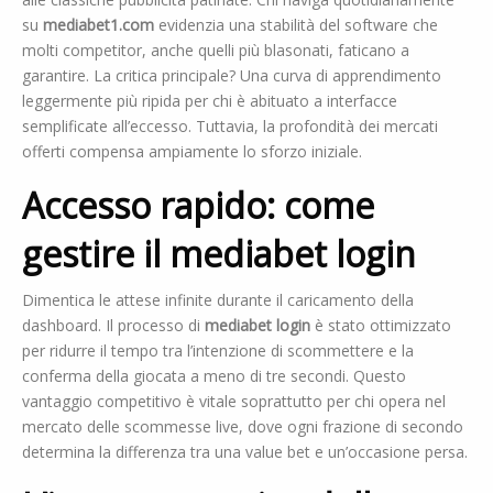
su
mediabet1.com
evidenzia una stabilità del software che
molti competitor, anche quelli più blasonati, faticano a
garantire. La critica principale? Una curva di apprendimento
leggermente più ripida per chi è abituato a interfacce
semplificate all’eccesso. Tuttavia, la profondità dei mercati
offerti compensa ampiamente lo sforzo iniziale.
Accesso rapido: come
gestire il mediabet login
Dimentica le attese infinite durante il caricamento della
dashboard. Il processo di
mediabet login
è stato ottimizzato
per ridurre il tempo tra l’intenzione di scommettere e la
conferma della giocata a meno di tre secondi. Questo
vantaggio competitivo è vitale soprattutto per chi opera nel
mercato delle scommesse live, dove ogni frazione di secondo
determina la differenza tra una value bet e un’occasione persa.