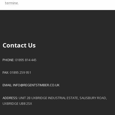
termine.
Contact Us
PHONE:
01895 814 445
FAX:
01895 259 951
EMAIL:
INFO@REGENTSTIMBER.CO.UK
ADDRESS:
UNIT 2B UXBRIDGE INDUSTRIAL ESTATE, SALISBURY ROAD,
UXBRIDGE UB8 2SX