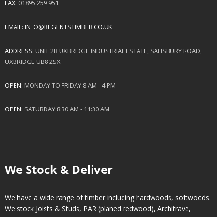
FAX:
01895 259 951
EMAIL:
INFO@REGENTSTIMBER.CO.UK
ADDRESS:
UNIT 2B UXBRIDGE INDUSTRIAL ESTATE, SALISBURY ROAD,
UXBRIDGE UB8 2SX
OPEN:
MONDAY TO FRIDAY 8 AM - 4 PM
OPEN:
SATURDAY 8:30 AM - 11:30 AM
We Stock & Deliver
We have a wide range of timber including hardwoods, softwoods.
We stock Joists & Studs, PAR (planed redwood), Architrave,