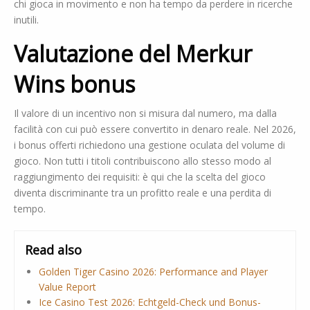
chi gioca in movimento e non ha tempo da perdere in ricerche
inutili.
Valutazione del Merkur
Wins bonus
Il valore di un incentivo non si misura dal numero, ma dalla
facilità con cui può essere convertito in denaro reale. Nel 2026,
i bonus offerti richiedono una gestione oculata del volume di
gioco. Non tutti i titoli contribuiscono allo stesso modo al
raggiungimento dei requisiti: è qui che la scelta del gioco
diventa discriminante tra un profitto reale e una perdita di
tempo.
Read also
Golden Tiger Casino 2026: Performance and Player
Value Report
Ice Casino Test 2026: Echtgeld-Check und Bonus-