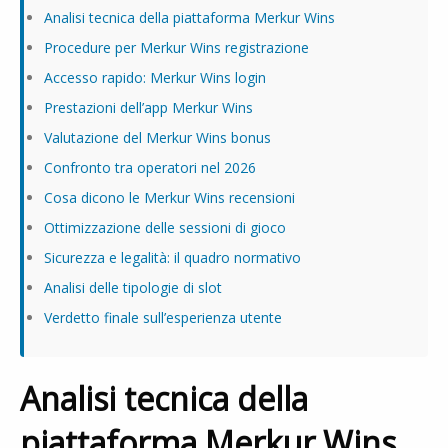
Analisi tecnica della piattaforma Merkur Wins
Procedure per Merkur Wins registrazione
Accesso rapido: Merkur Wins login
Prestazioni dell’app Merkur Wins
Valutazione del Merkur Wins bonus
Confronto tra operatori nel 2026
Cosa dicono le Merkur Wins recensioni
Ottimizzazione delle sessioni di gioco
Sicurezza e legalità: il quadro normativo
Analisi delle tipologie di slot
Verdetto finale sull’esperienza utente
Analisi tecnica della
piattaforma Merkur Wins