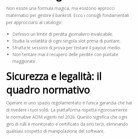
Non esiste una formula magica, ma esistono approcci
matematici per gestire il bankroll. Ecco i consigli fondamentali
per approcciarsi al catalogo:
Definisci un limite di perdita giornaliero invalicabile.
Studia la volatilità di ogni singola slot prima di puntare.
Sfrutta le sessioni di prova per testare il payout medio.
Non tentare mai il recupero delle perdite con puntate
maggiorate.
Sicurezza e legalità: il
quadro normativo
Operare in uno spazio regolamentato è l’unica garanzia che hai
di rivedere i tuoi soldi. La piattaforma rispetta rigorosamente
le normative ADM vigenti nel 2026. Questo significa che ogni
giro di rulli è monitorato e certificato da enti terzi, eliminando
qualsiasi sospetto di manipolazione del software.