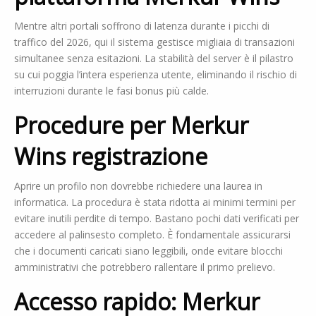
Mentre altri portali soffrono di latenza durante i picchi di
traffico del 2026, qui il sistema gestisce migliaia di transazioni
simultanee senza esitazioni. La stabilità del server è il pilastro
su cui poggia l’intera esperienza utente, eliminando il rischio di
interruzioni durante le fasi bonus più calde.
Procedure per Merkur
Wins registrazione
Aprire un profilo non dovrebbe richiedere una laurea in
informatica. La procedura è stata ridotta ai minimi termini per
evitare inutili perdite di tempo. Bastano pochi dati verificati per
accedere al palinsesto completo. È fondamentale assicurarsi
che i documenti caricati siano leggibili, onde evitare blocchi
amministrativi che potrebbero rallentare il primo prelievo.
Accesso rapido: Merkur