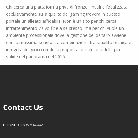
Chi cerca una piattaforma priva di fronzoli inutili e focalizzata
esclusivamente sulla qualità del gaming troverà in questo
portale un alleato affidabile. Non è un sito per chi cerca
intrattenimento visivo fine a se stesso, ma per chi vuole un
ambiente professionale dove la gestione del denaro avviene
con la massima serietà. La combinazione tra stabilità tecnica e
integrità del gioco rende la proposta attuale una delle più
solide nel panorama del 2026.
Contact Us
PHONE:
01895 814 445