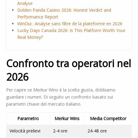
Analyse
Golden Panda Casino 2026: Honest Verdict and
Performance Report
WinOui : Analyse sans filtre de la plateforme en 2026
Lucky Days Canada 2026: Is This Platform Worth Your
Real Money?
Confronto tra operatori nel
2026
Per capire se Merkur Wins è la scelta giusta, dobbiamo
guardare i numeri. Di seguito un confronto basato sui
parametri chiave del mercato italiano.
Parametro
Merkur Wins
Media Competitor
Velocità prelievi
2-4 ore
24-48 ore