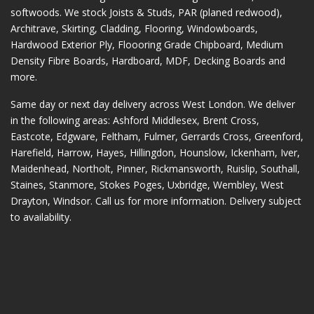
softwoods. We stock Joists & Studs, PAR (planed redwood),
Architrave, Skirting, Cladding, Flooring, Windowboards,
Hardwood Exterior Ply, Floooring Grade Chipboard, Medium
Density Fibre Boards, Hardboard, MDF, Decking Boards and
more.
Same day or next day delivery across
West London
. We deliver
in the following areas:
Ashford Middlesex
,
Brent Cross
,
Eastcote
,
Edgware
,
Feltham
,
Fulmer
,
Gerrards Cross
,
Greenford
,
Harefield
,
Harrow
,
Hayes
,
Hillingdon
,
Hounslow
,
Ickenham
,
Iver
,
Maidenhead
,
Northolt
,
Pinner
,
Rickmansworth
,
Ruislip
,
Southall
,
Staines
,
Stanmore
,
Stokes Poges
,
Uxbridge
,
Wembley
,
West
Drayton
,
Windsor
. Call us for more information. Delivery subject
to availability.