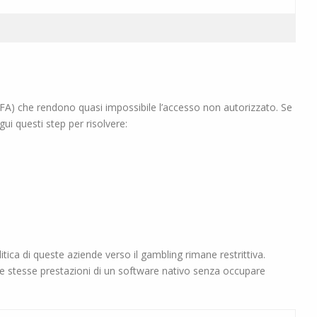
(2FA) che rendono quasi impossibile l’accesso non autorizzato. Se
ui questi step per risolvere:
tica di queste aziende verso il gambling rimane restrittiva.
 le stesse prestazioni di un software nativo senza occupare