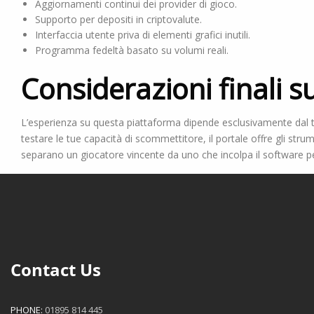
Aggiornamenti continui dei provider di gioco.
Supporto per depositi in criptovalute.
Interfaccia utente priva di elementi grafici inutili.
Programma fedeltà basato su volumi reali.
Considerazioni finali 
L’esperienza su questa piattaforma dipende esclusivamente dal tu
testare le tue capacità di scommettitore, il portale offre gli stru
separano un giocatore vincente da uno che incolpa il software per 
Contact Us
PHONE:
01895 814 445