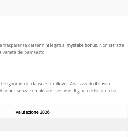
a trasparenza dei termini legati al
mystake bonus
. Non si tratta
a varietà del palinsesto.
e ignorano le clausole di rollover. Analizzando il flusso
ondi bonus senza completare il volume di gioco richiesto o ha
Valutazione 2026