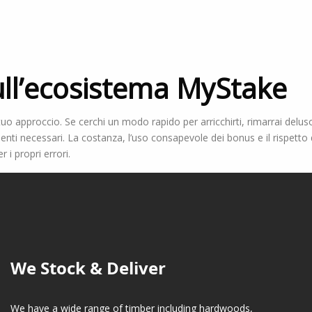
sull’ecosistema MyStake
o approccio. Se cerchi un modo rapido per arricchirti, rimarrai deluso
menti necessari. La costanza, l’uso consapevole dei bonus e il rispetto d
i propri errori.
We Stock & Deliver
We have a wide range of timber including hardwoods,