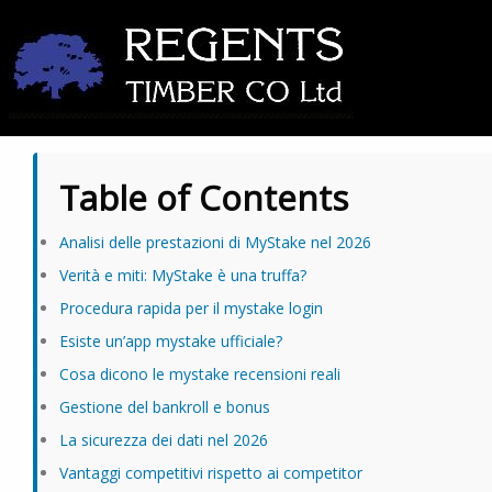
Molti giocatori perdono il 90% del proprio bankroll nei primi die
di
mystake
, la questione non riguarda più la fortuna, ma la capa
ancora analizzato il payout reale dei provider integrati qui. Utili
Table of Contents
Analisi delle prestazioni di MyStake nel 2026
Verità e miti: MyStake è una truffa?
Procedura rapida per il mystake login
Esiste un’app mystake ufficiale?
Cosa dicono le mystake recensioni reali
Gestione del bankroll e bonus
La sicurezza dei dati nel 2026
Vantaggi competitivi rispetto ai competitor