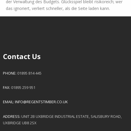
der Verwaltung des Budgets. Glücksspiel bleibt risikoreich; wer
das ignoriert, verliert schneller, als die Seite laden kann.
Contact Us
PHONE:
01895 814 445
FAX:
01895 259 951
EMAIL:
INFO@REGENTSTIMBER.CO.UK
ADDRESS:
UNIT 2B UXBRIDGE INDUSTRIAL ESTATE, SALISBURY ROAD,
UXBRIDGE UB8 2SX