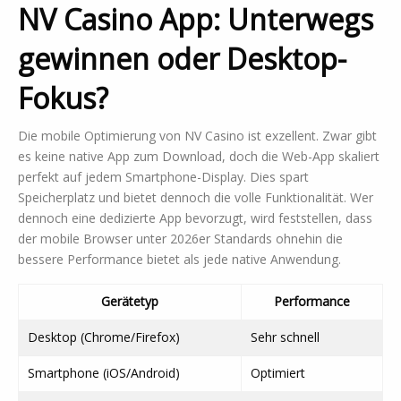
NV Casino App: Unterwegs
gewinnen oder Desktop-
Fokus?
Die mobile Optimierung von NV Casino ist exzellent. Zwar gibt
es keine native App zum Download, doch die Web-App skaliert
perfekt auf jedem Smartphone-Display. Dies spart
Speicherplatz und bietet dennoch die volle Funktionalität. Wer
dennoch eine dedizierte App bevorzugt, wird feststellen, dass
der mobile Browser unter 2026er Standards ohnehin die
bessere Performance bietet als jede native Anwendung.
Gerätetyp
Performance
Desktop (Chrome/Firefox)
Sehr schnell
Smartphone (iOS/Android)
Optimiert