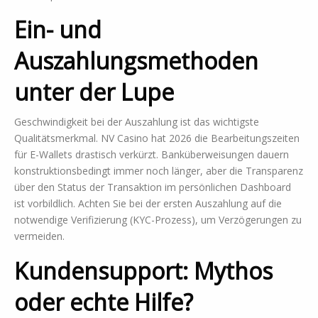
Ein- und
Auszahlungsmethoden
unter der Lupe
Geschwindigkeit bei der Auszahlung ist das wichtigste
Qualitätsmerkmal. NV Casino hat 2026 die Bearbeitungszeiten
für E-Wallets drastisch verkürzt. Banküberweisungen dauern
konstruktionsbedingt immer noch länger, aber die Transparenz
über den Status der Transaktion im persönlichen Dashboard
ist vorbildlich. Achten Sie bei der ersten Auszahlung auf die
notwendige Verifizierung (KYC-Prozess), um Verzögerungen zu
vermeiden.
Kundensupport: Mythos
oder echte Hilfe?