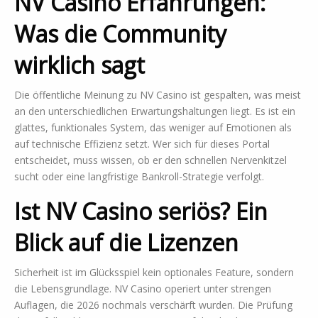
NV Casino Erfahrungen:
Was die Community
wirklich sagt
Die öffentliche Meinung zu NV Casino ist gespalten, was meist
an den unterschiedlichen Erwartungshaltungen liegt. Es ist ein
glattes, funktionales System, das weniger auf Emotionen als
auf technische Effizienz setzt. Wer sich für dieses Portal
entscheidet, muss wissen, ob er den schnellen Nervenkitzel
sucht oder eine langfristige Bankroll-Strategie verfolgt.
Ist NV Casino seriös? Ein
Blick auf die Lizenzen
Sicherheit ist im Glücksspiel kein optionales Feature, sondern
die Lebensgrundlage. NV Casino operiert unter strengen
Auflagen, die 2026 nochmals verschärft wurden. Die Prüfung