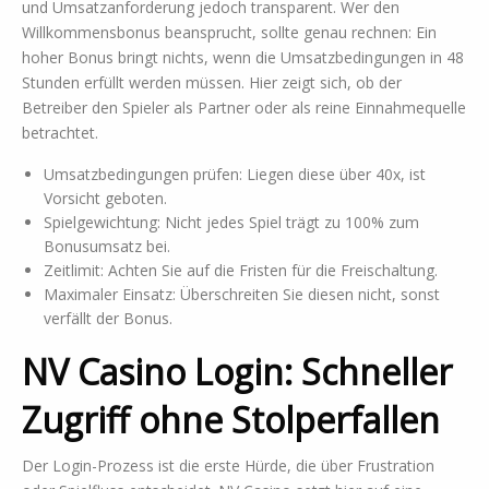
und Umsatzanforderung jedoch transparent. Wer den
Willkommensbonus beansprucht, sollte genau rechnen: Ein
hoher Bonus bringt nichts, wenn die Umsatzbedingungen in 48
Stunden erfüllt werden müssen. Hier zeigt sich, ob der
Betreiber den Spieler als Partner oder als reine Einnahmequelle
betrachtet.
Umsatzbedingungen prüfen: Liegen diese über 40x, ist
Vorsicht geboten.
Spielgewichtung: Nicht jedes Spiel trägt zu 100% zum
Bonusumsatz bei.
Zeitlimit: Achten Sie auf die Fristen für die Freischaltung.
Maximaler Einsatz: Überschreiten Sie diesen nicht, sonst
verfällt der Bonus.
NV Casino Login: Schneller
Zugriff ohne Stolperfallen
Der Login-Prozess ist die erste Hürde, die über Frustration