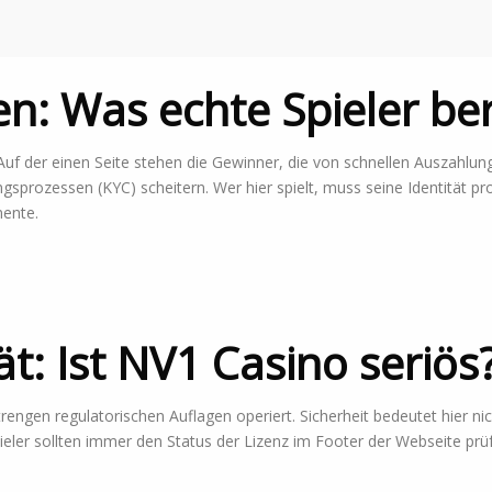
n: Was echte Spieler be
 Auf der einen Seite stehen die Gewinner, die von schnellen Auszahlu
ngsprozessen (KYC) scheitern. Wer hier spielt, muss seine Identität p
mente.
ät: Ist NV1 Casino seriös
trengen regulatorischen Auflagen operiert. Sicherheit bedeutet hier n
eler sollten immer den Status der Lizenz im Footer der Webseite prüf