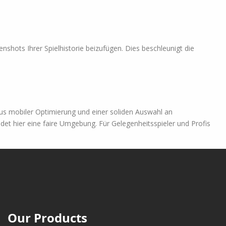
nshots Ihrer Spielhistorie beizufügen. Dies beschleunigt die
 aus mobiler Optimierung und einer soliden Auswahl an
et hier eine faire Umgebung. Für Gelegenheitsspieler und Profis
Our Products