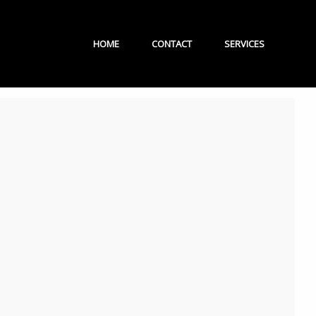
d das Ignorieren der Umsatzbedingungen. Während die Konkurrenz
HOME
CONTACT
SERVICES
casinode.com
Zugang nutzt, sollte weniger auf das Design
 sind.