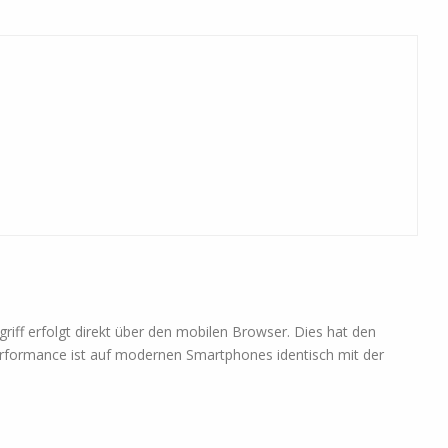
iff erfolgt direkt über den mobilen Browser. Dies hat den
 Performance ist auf modernen Smartphones identisch mit der