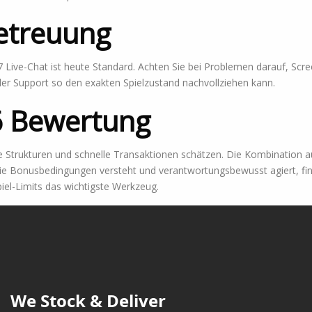
etreuung
 Live-Chat ist heute Standard. Achten Sie bei Problemen darauf, Scree
der Support so den exakten Spielzustand nachvollziehen kann.
6 Bewertung
lare Strukturen und schnelle Transaktionen schätzen. Die Kombination
die Bonusbedingungen versteht und verantwortungsbewusst agiert, find
piel-Limits das wichtigste Werkzeug.
We Stock & Deliver