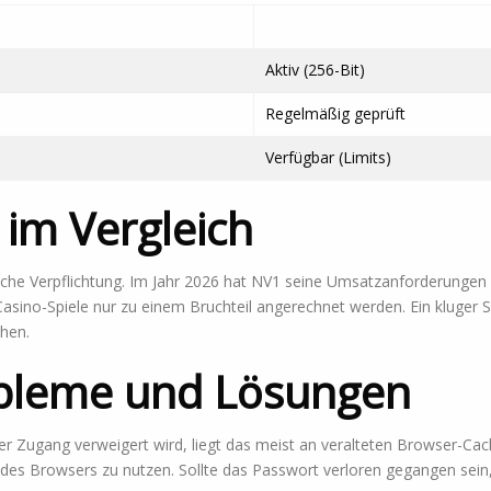
Aktiv (256-Bit)
Regelmäßig geprüft
Verfügbar (Limits)
im Vergleich
iche Verpflichtung. Im Jahr 2026 hat NV1 seine Umsatzanforderungen
ino-Spiele nur zu einem Bruchteil angerechnet werden. Ein kluger Sp
hen.
obleme und Lösungen
er Zugang verweigert wird, liegt das meist an veralteten Browser-Cac
des Browsers zu nutzen. Sollte das Passwort verloren gegangen sein,