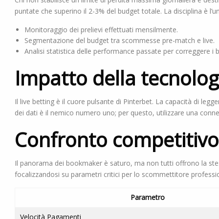
puntate che superino il 2-3% del budget totale. La disciplina è l’
Monitoraggio dei prelievi effettuati mensilmente.
Segmentazione del budget tra scommesse pre-match e live.
Analisi statistica delle performance passate per correggere i bi
Impatto della tecnologi
Il live betting è il cuore pulsante di Pinterbet. La capacità di legg
dei dati è il nemico numero uno; per questo, utilizzare una conn
Confronto competitivo
Il panorama dei bookmaker è saturo, ma non tutti offrono la stess
focalizzandosi su parametri critici per lo scommettitore professio
Parametro
Velocità Pagamenti