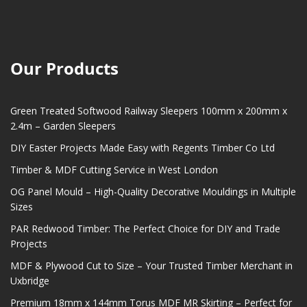
Our Products
Green Treated Softwood Railway Sleepers 100mm x 200mm x
2.4m – Garden Sleepers
DIY Easter Projects Made Easy with Regents Timber Co Ltd
Timber & MDF Cutting Service in West London
OG Panel Mould – High-Quality Decorative Mouldings in Multiple
Sizes
PAR Redwood Timber: The Perfect Choice for DIY and Trade
Projects
MDF & Plywood Cut to Size – Your Trusted Timber Merchant in
Uxbridge
Premium 18mm x 144mm Torus MDF MR Skirting – Perfect for