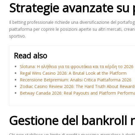
Strategie avanzate su
Il betting professionale richiede una diversificazione del portafogl
piattaforma per coprire le posizioni aperte su altri mercati, crea
sportivo.
Read also
Slotuna: Η αλήθεια για τα φρουτάκια και τα κέρδη το 2026
Regal Wins Casino 2026: A Brutal Look at the Platform
Recensione Betpremium: Analisi Critica Piattaforma 2026
Zodiac Casino Review 2026: The Hard Truth About Reward
Betway Canada 2026: Real Payouts and Platform Perform
Gestione del bankroll 
Chi non stabilisce un limite di perdita massima giornaliera è dest