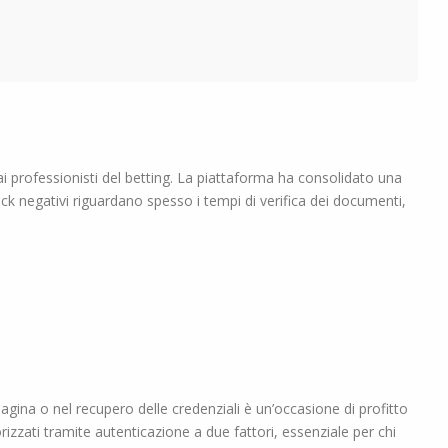
dai professionisti del betting. La piattaforma ha consolidato una
ack negativi riguardano spesso i tempi di verifica dei documenti,
gina o nel recupero delle credenziali è un’occasione di profitto
zzati tramite autenticazione a due fattori, essenziale per chi