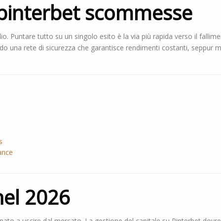
 pinterbet scommesse
io. Puntare tutto su un singolo esito è la via più rapida verso il fallim
ndo una rete di sicurezza che garantisce rendimenti costanti, seppur ma
s
ance
nel 2026
inato a uscire dal mercato. La gestione del capitale su Pinterbet dovreb