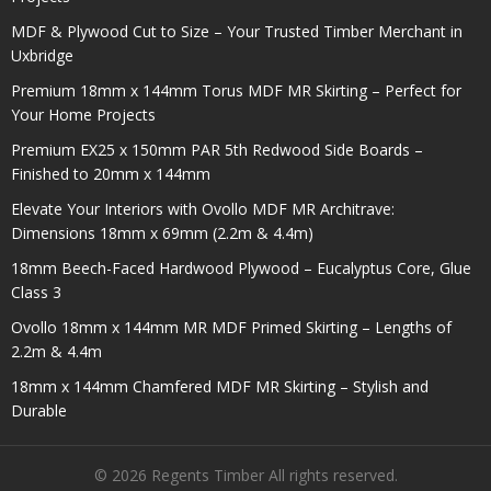
MDF & Plywood Cut to Size – Your Trusted Timber Merchant in
Uxbridge
Premium 18mm x 144mm Torus MDF MR Skirting – Perfect for
Your Home Projects
Premium EX25 x 150mm PAR 5th Redwood Side Boards –
Finished to 20mm x 144mm
Elevate Your Interiors with Ovollo MDF MR Architrave:
Dimensions 18mm x 69mm (2.2m & 4.4m)
18mm Beech-Faced Hardwood Plywood – Eucalyptus Core, Glue
Class 3
Ovollo 18mm x 144mm MR MDF Primed Skirting – Lengths of
2.2m & 4.4m
18mm x 144mm Chamfered MDF MR Skirting – Stylish and
Durable
© 2026 Regents Timber All rights reserved.