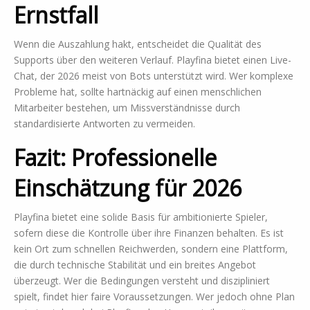
Ernstfall
Wenn die Auszahlung hakt, entscheidet die Qualität des
Supports über den weiteren Verlauf. Playfina bietet einen Live-
Chat, der 2026 meist von Bots unterstützt wird. Wer komplexe
Probleme hat, sollte hartnäckig auf einen menschlichen
Mitarbeiter bestehen, um Missverständnisse durch
standardisierte Antworten zu vermeiden.
Fazit: Professionelle
Einschätzung für 2026
Playfina bietet eine solide Basis für ambitionierte Spieler,
sofern diese die Kontrolle über ihre Finanzen behalten. Es ist
kein Ort zum schnellen Reichwerden, sondern eine Plattform,
die durch technische Stabilität und ein breites Angebot
überzeugt. Wer die Bedingungen versteht und diszipliniert
spielt, findet hier faire Voraussetzungen. Wer jedoch ohne Plan