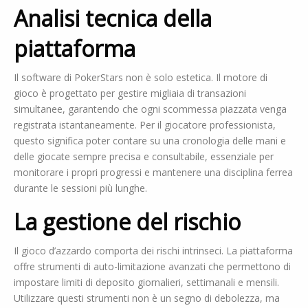
Analisi tecnica della
piattaforma
Il software di PokerStars non è solo estetica. Il motore di
gioco è progettato per gestire migliaia di transazioni
simultanee, garantendo che ogni scommessa piazzata venga
registrata istantaneamente. Per il giocatore professionista,
questo significa poter contare su una cronologia delle mani e
delle giocate sempre precisa e consultabile, essenziale per
monitorare i propri progressi e mantenere una disciplina ferrea
durante le sessioni più lunghe.
La gestione del rischio
Il gioco d’azzardo comporta dei rischi intrinseci. La piattaforma
offre strumenti di auto-limitazione avanzati che permettono di
impostare limiti di deposito giornalieri, settimanali e mensili.
Utilizzare questi strumenti non è un segno di debolezza, ma