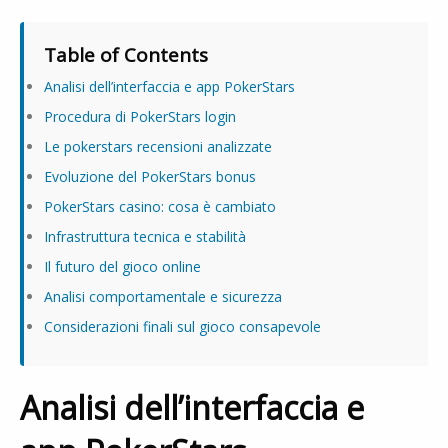
Table of Contents
Analisi dell’interfaccia e app PokerStars
Procedura di PokerStars login
Le pokerstars recensioni analizzate
Evoluzione del PokerStars bonus
PokerStars casino: cosa è cambiato
Infrastruttura tecnica e stabilità
Il futuro del gioco online
Analisi comportamentale e sicurezza
Considerazioni finali sul gioco consapevole
Analisi dell’interfaccia e