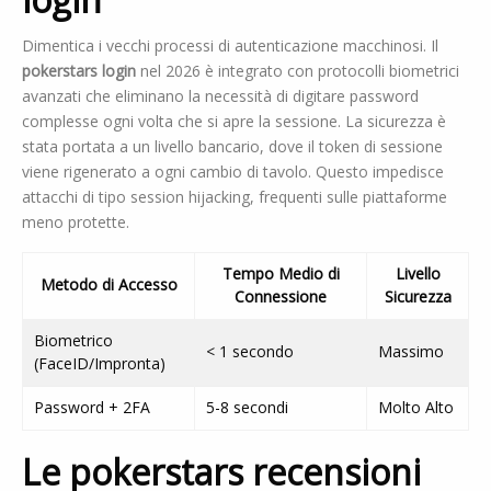
Dimentica i vecchi processi di autenticazione macchinosi. Il
pokerstars login
nel 2026 è integrato con protocolli biometrici
avanzati che eliminano la necessità di digitare password
complesse ogni volta che si apre la sessione. La sicurezza è
stata portata a un livello bancario, dove il token di sessione
viene rigenerato a ogni cambio di tavolo. Questo impedisce
attacchi di tipo session hijacking, frequenti sulle piattaforme
meno protette.
Tempo Medio di
Livello
Metodo di Accesso
Connessione
Sicurezza
Biometrico
< 1 secondo
Massimo
(FaceID/Impronta)
Password + 2FA
5-8 secondi
Molto Alto
Le pokerstars recensioni