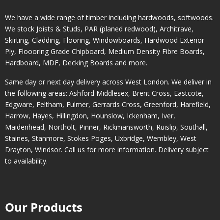
We have a wide range of timber including hardwoods, softwoods.
We stock Joists & Studs, PAR (planed redwood), Architrave,
Skirting, Cladding, Flooring, Windowboards, Hardwood Exterior
Ply, Floooring Grade Chipboard, Medium Density Fibre Boards,
Hardboard, MDF, Decking Boards and more.
Same day or next day delivery across
West London
. We deliver in
the following areas:
Ashford Middlesex
,
Brent Cross
,
Eastcote
,
Edgware
,
Feltham
,
Fulmer
,
Gerrards Cross
,
Greenford
,
Harefield
,
Harrow
,
Hayes
,
Hillingdon
,
Hounslow
,
Ickenham
,
Iver
,
Maidenhead
,
Northolt
,
Pinner
,
Rickmansworth
,
Ruislip
,
Southall
,
Staines
,
Stanmore
,
Stokes Poges
,
Uxbridge
,
Wembley
,
West
Drayton
,
Windsor
. Call us for more information. Delivery subject
to availability.
Our Products