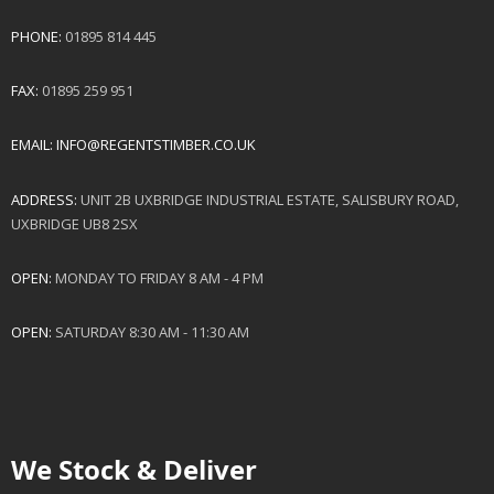
PHONE:
01895 814 445
FAX:
01895 259 951
EMAIL:
INFO@REGENTSTIMBER.CO.UK
ADDRESS:
UNIT 2B UXBRIDGE INDUSTRIAL ESTATE, SALISBURY ROAD,
UXBRIDGE UB8 2SX
OPEN:
MONDAY TO FRIDAY 8 AM - 4 PM
OPEN:
SATURDAY 8:30 AM - 11:30 AM
We Stock & Deliver