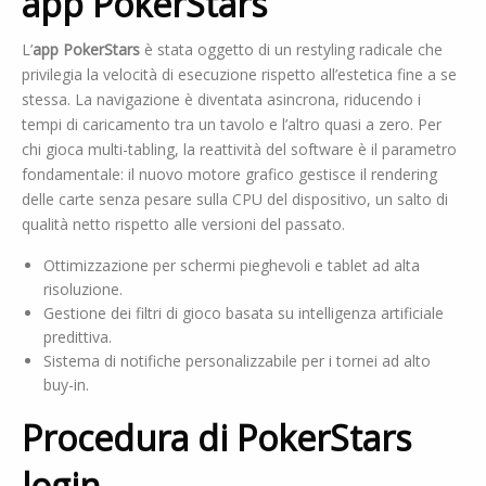
app PokerStars
L’
app PokerStars
è stata oggetto di un restyling radicale che
privilegia la velocità di esecuzione rispetto all’estetica fine a se
stessa. La navigazione è diventata asincrona, riducendo i
tempi di caricamento tra un tavolo e l’altro quasi a zero. Per
chi gioca multi-tabling, la reattività del software è il parametro
fondamentale: il nuovo motore grafico gestisce il rendering
delle carte senza pesare sulla CPU del dispositivo, un salto di
qualità netto rispetto alle versioni del passato.
Ottimizzazione per schermi pieghevoli e tablet ad alta
risoluzione.
Gestione dei filtri di gioco basata su intelligenza artificiale
predittiva.
Sistema di notifiche personalizzabile per i tornei ad alto
buy-in.
Procedura di PokerStars
login