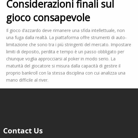
Considerazioni finali sul
gioco consapevole
Il gioco d’azzardo deve rimanere una sfida intellettuale, non
una fuga dalla realtà. La piattaforma offre strumenti di auto-
limitazione che sono tra i più stringenti del mercato. Impostare
limiti di deposito, perdita e tempo è un passo obbligato per
chiunque voglia approcciarsi al poker in modo serio. La
maturità del giocatore si misura dalla capacità di gestire il
proprio bankroll con la stessa disciplina con cui analizza una
mano difficile al river.
Contact Us