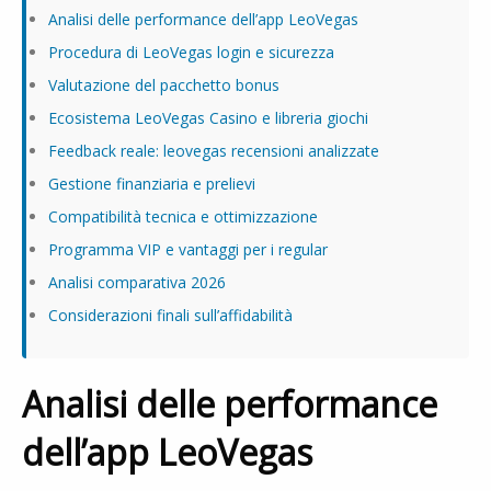
Analisi delle performance dell’app LeoVegas
Procedura di LeoVegas login e sicurezza
Valutazione del pacchetto bonus
Ecosistema LeoVegas Casino e libreria giochi
Feedback reale: leovegas recensioni analizzate
Gestione finanziaria e prelievi
Compatibilità tecnica e ottimizzazione
Programma VIP e vantaggi per i regular
Analisi comparativa 2026
Considerazioni finali sull’affidabilità
Analisi delle performance
dell’app LeoVegas