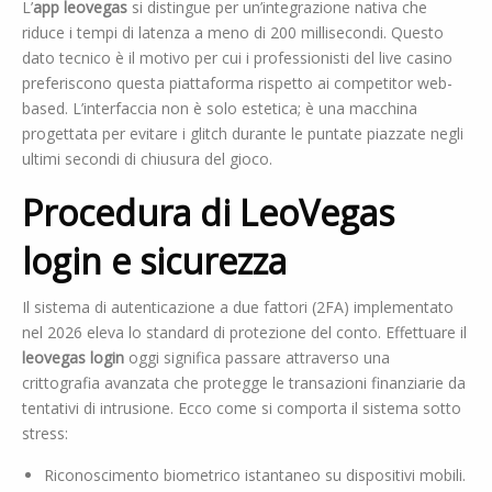
L’
app leovegas
si distingue per un’integrazione nativa che
riduce i tempi di latenza a meno di 200 millisecondi. Questo
dato tecnico è il motivo per cui i professionisti del live casino
preferiscono questa piattaforma rispetto ai competitor web-
based. L’interfaccia non è solo estetica; è una macchina
progettata per evitare i glitch durante le puntate piazzate negli
ultimi secondi di chiusura del gioco.
Procedura di LeoVegas
login e sicurezza
Il sistema di autenticazione a due fattori (2FA) implementato
nel 2026 eleva lo standard di protezione del conto. Effettuare il
leovegas login
oggi significa passare attraverso una
crittografia avanzata che protegge le transazioni finanziarie da
tentativi di intrusione. Ecco come si comporta il sistema sotto
stress:
Riconoscimento biometrico istantaneo su dispositivi mobili.