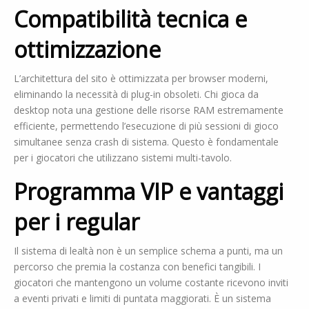
Compatibilità tecnica e
ottimizzazione
L’architettura del sito è ottimizzata per browser moderni,
eliminando la necessità di plug-in obsoleti. Chi gioca da
desktop nota una gestione delle risorse RAM estremamente
efficiente, permettendo l’esecuzione di più sessioni di gioco
simultanee senza crash di sistema. Questo è fondamentale
per i giocatori che utilizzano sistemi multi-tavolo.
Programma VIP e vantaggi
per i regular
Il sistema di lealtà non è un semplice schema a punti, ma un
percorso che premia la costanza con benefici tangibili. I
giocatori che mantengono un volume costante ricevono inviti
a eventi privati e limiti di puntata maggiorati. È un sistema