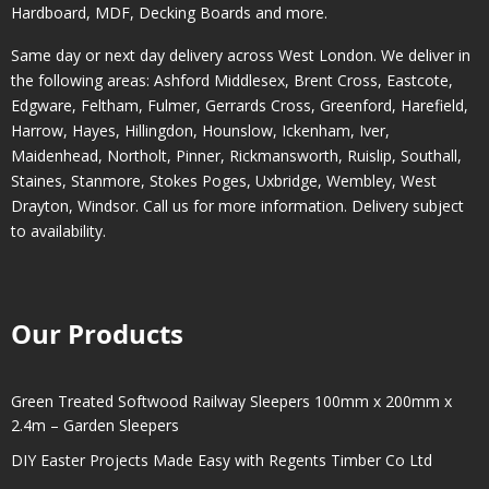
Hardboard, MDF, Decking Boards and more.
Same day or next day delivery across
West London
. We deliver in
the following areas:
Ashford Middlesex
,
Brent Cross
,
Eastcote
,
Edgware
,
Feltham
,
Fulmer
,
Gerrards Cross
,
Greenford
,
Harefield
,
Harrow
,
Hayes
,
Hillingdon
,
Hounslow
,
Ickenham
,
Iver
,
Maidenhead
,
Northolt
,
Pinner
,
Rickmansworth
,
Ruislip
,
Southall
,
Staines
,
Stanmore
,
Stokes Poges
,
Uxbridge
,
Wembley
,
West
Drayton
,
Windsor
. Call us for more information. Delivery subject
to availability.
Our Products
Green Treated Softwood Railway Sleepers 100mm x 200mm x
2.4m – Garden Sleepers
DIY Easter Projects Made Easy with Regents Timber Co Ltd