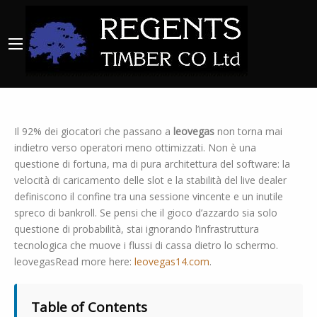
Il 92% dei giocatori che passano a
leovegas
non torna mai
indietro verso operatori meno ottimizzati. Non è una
questione di fortuna, ma di pura architettura del software: la
velocità di caricamento delle slot e la stabilità del live dealer
definiscono il confine tra una sessione vincente e un inutile
spreco di bankroll. Se pensi che il gioco d’azzardo sia solo
questione di probabilità, stai ignorando l’infrastruttura
tecnologica che muove i flussi di cassa dietro lo schermo.
leovegasRead more here:
leovegas14.com
.
Table of Contents