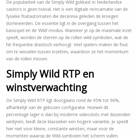
De populariteit van de Simply Wild gokkast in Nederlandse
casino’s is geen toeval. Het is een digitale reïncarnatie van de
fysieke fruitautomaten die decennia geleden de kroegen
domineerden. De essentie ligt in de overgang tussen het
basisspel en de ‘Wild’-modus. Wanneer je op de maximale inzet
speelt, worden de sterren op de rollen wild-symbolen, wat de
hit-frequentie drastisch verhoogt. Veel spelers maken de fout
om te wisselen tussen inzetten, waardoor ze het momentum
van de rollen missen.
Simply Wild RTP en
winstverwachting
De Simply Wild RTP ligt doorgaans rond de 95% tot 96%,
afhankelijk van de gekozen configuratie. Hoewel dit
percentage lager is dan bij moderne videoslots met duizenden
winlijnen, biedt deze klassieker een hogere variantie. Je speelt
hier niet voor kleine, constante winsten, maar voor de
momenten waarop de Wild-symbolen het scherm vullen.