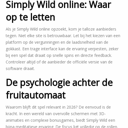
Simply Wild online: Waar
op te letten
Als je Simply Wild online opzoekt, kom je talloze aanbieders
tegen. Niet elke site is betrouwbaar. Let bij het kiezen van een
platform op de vergunningen en de laadsnelheid van de
gokkast. Een trage interface kan de ervaring verpesten, zeker
bij een spel dat draait op snelle spins en directe feedback.
Controleer altijd of de aanbieder de officiële versie van de
software draait.
De psychologie achter de
fruitautomaat
Waarom blijft dit spel relevant in 2026? De eenvoud is de
kracht. In een wereld van overvolle schermen met 3D-
animaties en complexe bonusgames, biedt Simply Wild een
bijna meditatieve ervaring. De focus ligt volledig op de rollen.