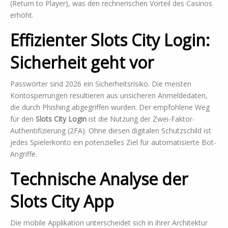
(Return to Player), was den rechnerischen Vorteil des Casinos
erhöht.
Effizienter Slots City Login:
Sicherheit geht vor
Passwörter sind 2026 ein Sicherheitsrisiko. Die meisten
Kontosperrungen resultieren aus unsicheren Anmeldedaten,
die durch Phishing abgegriffen wurden. Der empfohlene Weg
für den
Slots City Login
ist die Nutzung der Zwei-Faktor-
Authentifizierung (2FA). Ohne diesen digitalen Schutzschild ist
jedes Spielerkonto ein potenzielles Ziel für automatisierte Bot-
Angriffe.
Technische Analyse der
Slots City App
Die mobile Applikation unterscheidet sich in ihrer Architektur