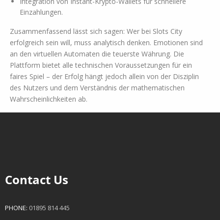
Integration von Instant-Krypto-Wallets für schnellere
Einzahlungen.
Zusammenfassend lässt sich sagen: Wer bei Slots City
erfolgreich sein will, muss analytisch denken. Emotionen sind
an den virtuellen Automaten die teuerste Währung. Die
Plattform bietet alle technischen Voraussetzungen für ein
faires Spiel – der Erfolg hängt jedoch allein von der Disziplin
des Nutzers und dem Verständnis der mathematischen
Wahrscheinlichkeiten ab.
Contact Us
PHONE:
01895 814 445