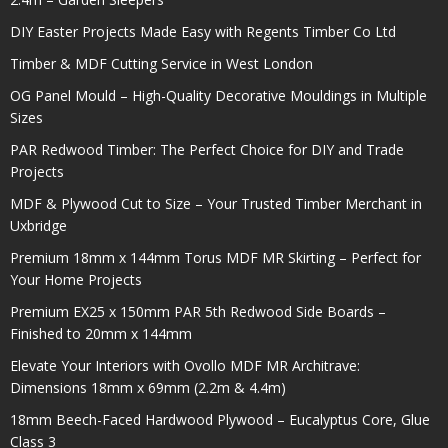
DIY Easter Projects Made Easy with Regents Timber Co Ltd
Timber & MDF Cutting Service in West London
OG Panel Mould – High-Quality Decorative Mouldings in Multiple
Sizes
PAR Redwood Timber: The Perfect Choice for DIY and Trade
Projects
MDF & Plywood Cut to Size – Your Trusted Timber Merchant in
Uxbridge
Premium 18mm x 144mm Torus MDF MR Skirting – Perfect for
Your Home Projects
Premium EX25 x 150mm PAR 5th Redwood Side Boards –
Finished to 20mm x 144mm
Elevate Your Interiors with Ovollo MDF MR Architrave:
Dimensions 18mm x 69mm (2.2m & 4.4m)
18mm Beech-Faced Hardwood Plywood – Eucalyptus Core, Glue
Class 3