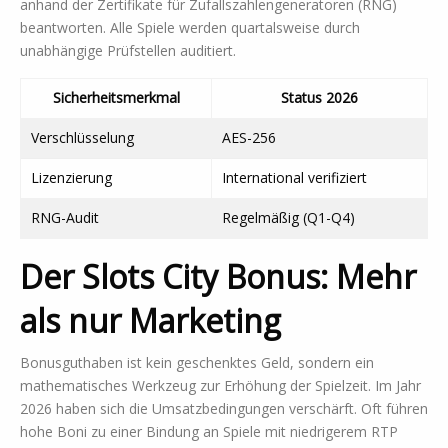
anhand der Zertifikate für Zufallszahlengeneratoren (RNG)
beantworten. Alle Spiele werden quartalsweise durch
unabhängige Prüfstellen auditiert.
Sicherheitsmerkmal
Status 2026
Verschlüsselung
AES-256
Lizenzierung
International verifiziert
RNG-Audit
Regelmäßig (Q1-Q4)
Der Slots City Bonus: Mehr
als nur Marketing
Bonusguthaben ist kein geschenktes Geld, sondern ein
mathematisches Werkzeug zur Erhöhung der Spielzeit. Im Jahr
2026 haben sich die Umsatzbedingungen verschärft. Oft führen
hohe Boni zu einer Bindung an Spiele mit niedrigerem RTP