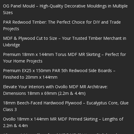
OG Panel Mould – High-Quality Decorative Mouldings in Multiple
Sizes
PAR Redwood Timber: The Perfect Choice for DIY and Trade
Projects
MDF & Plywood Cut to Size – Your Trusted Timber Merchant in
Uxbridge
Premium 18mm x 144mm Torus MDF MR Skirting – Perfect for
Your Home Projects
Premium EX25 x 150mm PAR 5th Redwood Side Boards –
Finished to 20mm x 144mm
Elevate Your Interiors with Ovollo MDF MR Architrave:
Dimensions 18mm x 69mm (2.2m & 4.4m)
18mm Beech-Faced Hardwood Plywood – Eucalyptus Core, Glue
Class 3
Ovollo 18mm x 144mm MR MDF Primed Skirting – Lengths of
2.2m & 4.4m