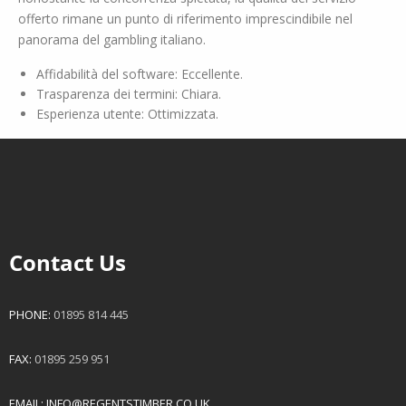
offerto rimane un punto di riferimento imprescindibile nel
panorama del gambling italiano.
Affidabilità del software: Eccellente.
Trasparenza dei termini: Chiara.
Esperienza utente: Ottimizzata.
Contact Us
PHONE:
01895 814 445
FAX:
01895 259 951
EMAIL:
INFO@REGENTSTIMBER.CO.UK