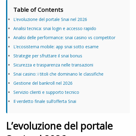
Table of Contents
L’evoluzione del portale Snai nel 2026
Analisi tecnica: snai login e accesso rapido
Analisi delle performance: snai casino vs competitor
L’ecosistema mobile: app snai sotto esame
Strategie per sfruttare il snai bonus
Sicurezza e trasparenza nelle transazioni
Snai casino: i titoli che dominano le classifiche
Gestione del bankroll nel 2026
Servizio clienti e supporto tecnico
Il verdetto finale sull’offerta Snai
L’evoluzione del portale