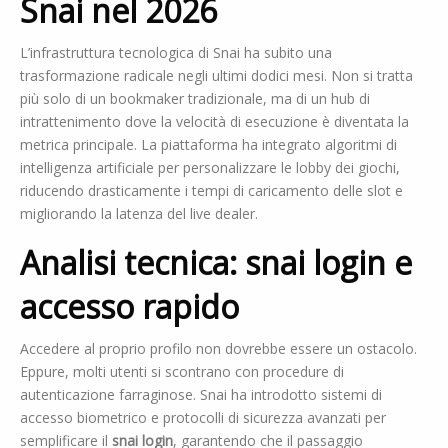
Snai nel 2026
L’infrastruttura tecnologica di Snai ha subito una
trasformazione radicale negli ultimi dodici mesi. Non si tratta
più solo di un bookmaker tradizionale, ma di un hub di
intrattenimento dove la velocità di esecuzione è diventata la
metrica principale. La piattaforma ha integrato algoritmi di
intelligenza artificiale per personalizzare le lobby dei giochi,
riducendo drasticamente i tempi di caricamento delle slot e
migliorando la latenza del live dealer.
Analisi tecnica: snai login e
accesso rapido
Accedere al proprio profilo non dovrebbe essere un ostacolo.
Eppure, molti utenti si scontrano con procedure di
autenticazione farraginose. Snai ha introdotto sistemi di
accesso biometrico e protocolli di sicurezza avanzati per
semplificare il
snai login
, garantendo che il passaggio