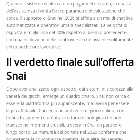
Quando il sistema si blocca o un pagamento ritarda, la qualità
dell’assistenza diventa l’unico parametro di valutazione che
conta. Il supporto di Snai nel 2026 si affida a un mix di chat live
automatizzata e operatori umani specializzati. La velocità di
risposta è migliorata del 40% rispetto al biennio precedente,
con una risoluzione delle controversie che avviene solitamente
entro poche ore lavorative.
Il verdetto finale sull’offerta
Snai
Dopo aver analizzato ogni aspetto, dai sistemi di sicurezza alla
varietà dei giochi, emerge un quadro chiaro. Snai non cerca di
essere la piattaforma più appariscente, ma lavora per essere
la più affidabile. Chi cerca un ambiente di gioco solido, con
bonus trasparenti e un’infrastruttura tecnologica che non
tradisce nei momenti cruciali, troverà in Snai un partner di
lungo corso. La maturità del portale nel 2026 conferma che,
nonostante la concorrenza spietata, la qualità del servizio