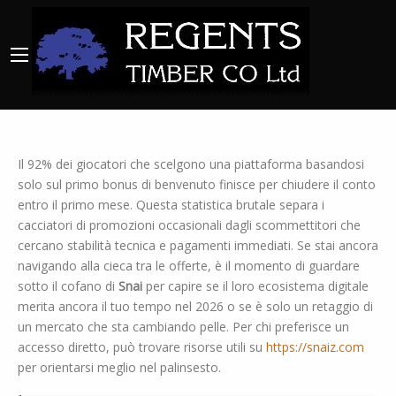
Il 92% dei giocatori che scelgono una piattaforma basandosi
solo sul primo bonus di benvenuto finisce per chiudere il conto
entro il primo mese. Questa statistica brutale separa i
cacciatori di promozioni occasionali dagli scommettitori che
cercano stabilità tecnica e pagamenti immediati. Se stai ancora
navigando alla cieca tra le offerte, è il momento di guardare
sotto il cofano di
Snai
per capire se il loro ecosistema digitale
merita ancora il tuo tempo nel 2026 o se è solo un retaggio di
un mercato che sta cambiando pelle. Per chi preferisce un
accesso diretto, può trovare risorse utili su
https://snaiz.com
per orientarsi meglio nel palinsesto.