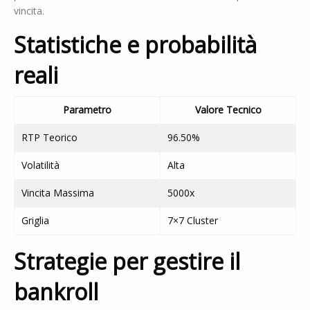
vincita.
Statistiche e probabilità
reali
Parametro
Valore Tecnico
RTP Teorico
96.50%
Volatilità
Alta
Vincita Massima
5000x
Griglia
7×7 Cluster
Strategie per gestire il
bankroll