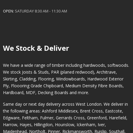
OPEN:
SATURDAY 8:30 AM - 11:30 AM
We Stock & Deliver
We have a wide range of timber including hardwoods, softwoods.
We stock Joists & Studs, PAR (planed redwood), Architrave,
Skirting, Cladding, Flooring, Windowboards, Hardwood Exterior
Ply, Floooring Grade Chipboard, Medium Density Fibre Boards,
Hardboard, MDF, Decking Boards and more.
Same day or next day delivery across
West London
. We deliver in
the following areas:
Ashford Middlesex
,
Brent Cross
,
Eastcote
,
Edgware
,
Feltham
,
Fulmer
,
Gerrards Cross
,
Greenford
,
Harefield
,
Harrow
,
Hayes
,
Hillingdon
,
Hounslow
,
Ickenham
,
Iver
,
Maidenhead
,
Northolt
,
Pinner
,
Rickmansworth
,
Ruislip
,
Southall
,