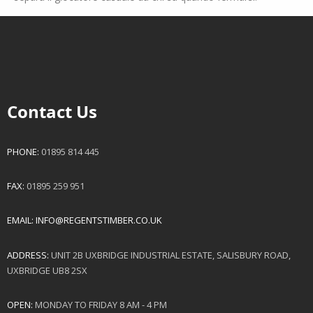
Contact Us
PHONE:
01895 814 445
FAX:
01895 259 951
EMAIL:
INFO@REGENTSTIMBER.CO.UK
ADDRESS:
UNIT 2B UXBRIDGE INDUSTRIAL ESTATE, SALISBURY ROAD,
UXBRIDGE UB8 2SX
OPEN:
MONDAY TO FRIDAY 8 AM - 4 PM