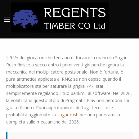
Il 94% dei giocatori che tentano di forzare la mano su Sugar
Rush finisce a secco entro i primi venti giri perché ignora la
meccanica del moltiplicatore posizionale. Non è fortuna, è
pura aritmetica applicata al RNG: se non capisci quando il
moltiplicatore sta per saturare la griglia 7×7, stai
semplicemente regalando il tuo bankroll al software. Nel 2026,
la volatilità di questo titolo di Pragmatic Play non perdona chi
gioca d’istinto. Puoi approfondire i dettagli tecnici e le
probabilità aggiornate su
sugar rush
per una panoramica
completa sulle meccaniche del 2026.