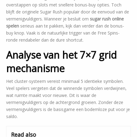
overstappen op slots met snellere bonus-buy opties. Toch
blijft de originele Sugar Rush populair door de eenvoud van de
vermenigvuldigers. Wanneer je besluit om
sugar rush online
spelen
serieus aan te pakken, kijk dan verder dan de bonus-
buy knop. Vaak is de natuurlijke trigger van de Free Spins-
ronde rendabeler dan de dure shortcut.
Analyse van het 7×7 grid
mechanisme
Het cluster-systeem vereist minimaal 5 identieke symbolen.
Veel spelers vergeten dat de winnende symbolen verdwijnen,
wat ruimte maakt voor nieuwe. Dit is waar de
vermenigvuldigers op de achtergrond groeien. Zonder deze
vermenigvuldigers is de basisgame een bodemloze put voor je
saldo.
Read also