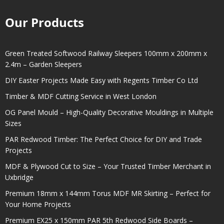
Our Products
Green Treated Softwood Railway Sleepers 100mm x 200mm x
2.4m – Garden Sleepers
DIY Easter Projects Made Easy with Regents Timber Co Ltd
Timber & MDF Cutting Service in West London
OG Panel Mould – High-Quality Decorative Mouldings in Multiple
Sizes
PAR Redwood Timber: The Perfect Choice for DIY and Trade
Projects
MDF & Plywood Cut to Size – Your Trusted Timber Merchant in
Uxbridge
Premium 18mm x 144mm Torus MDF MR Skirting – Perfect for
Your Home Projects
Premium EX25 x 150mm PAR 5th Redwood Side Boards –