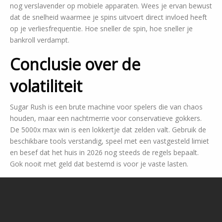
nog verslavender op mobiele apparaten. Wees je ervan bewust
dat de snelheid waarmee je spins uitvoert direct invloed heeft
op je verliesfrequentie. Hoe sneller de spin, hoe sneller je
bankroll verdampt.
Conclusie over de
volatiliteit
Sugar Rush is een brute machine voor spelers die van chaos
houden, maar een nachtmerrie voor conservatieve gokkers.
De 5000x max win is een lokkertje dat zelden valt. Gebruik de
beschikbare tools verstandig, speel met een vastgesteld limiet
en besef dat het huis in 2026 nog steeds de regels bepaalt.
Gok nooit met geld dat bestemd is voor je vaste lasten.