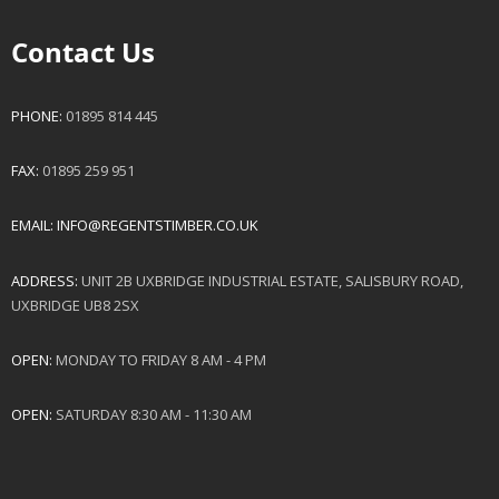
Contact Us
PHONE:
01895 814 445
FAX:
01895 259 951
EMAIL:
INFO@REGENTSTIMBER.CO.UK
ADDRESS:
UNIT 2B UXBRIDGE INDUSTRIAL ESTATE, SALISBURY ROAD,
UXBRIDGE UB8 2SX
OPEN:
MONDAY TO FRIDAY 8 AM - 4 PM
OPEN:
SATURDAY 8:30 AM - 11:30 AM