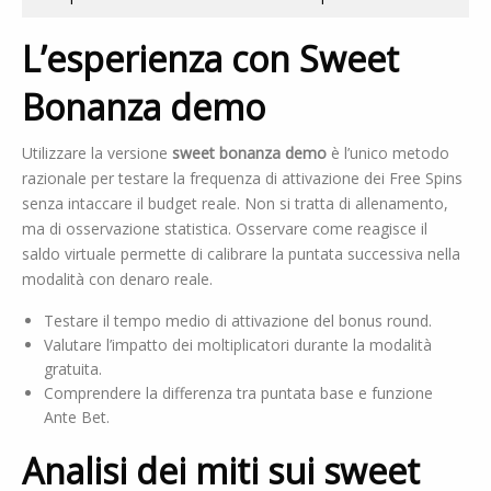
L’esperienza con Sweet
Bonanza demo
Utilizzare la versione
sweet bonanza demo
è l’unico metodo
razionale per testare la frequenza di attivazione dei Free Spins
senza intaccare il budget reale. Non si tratta di allenamento,
ma di osservazione statistica. Osservare come reagisce il
saldo virtuale permette di calibrare la puntata successiva nella
modalità con denaro reale.
Testare il tempo medio di attivazione del bonus round.
Valutare l’impatto dei moltiplicatori durante la modalità
gratuita.
Comprendere la differenza tra puntata base e funzione
Ante Bet.
Analisi dei miti sui sweet