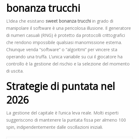
bonanza trucchi
L’idea che esistano
sweet bonanza trucchi
in grado di
manipolare il software è una pericolosa illusione. Il generatore
di numeri casuali (RNG) è protetto da protocolli crittografici
che rendono impossibile qualsiasi manomissione esterna.
Chiunque venda “software” o “algoritmi” per vincere sta
operando una truffa. L’unica variabile su cui il giocatore ha
controllo è la gestione del rischio e la selezione del momento
di uscita.
Strategie di puntata nel
2026
La gestione del capitale è l’unica leva reale. Molti esperti
suggeriscono di mantenere la puntata fissa per almeno 100
spin, indipendentemente dalle oscillazioni iniziali.