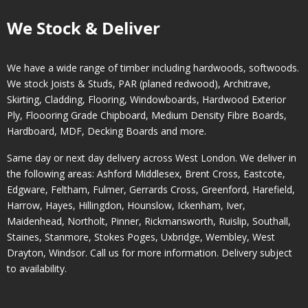
We Stock & Deliver
We have a wide range of timber including hardwoods, softwoods.
We stock Joists & Studs, PAR (planed redwood), Architrave,
Skirting, Cladding, Flooring, Windowboards, Hardwood Exterior
Ply, Floooring Grade Chipboard, Medium Density Fibre Boards,
Hardboard, MDF, Decking Boards and more.
Same day or next day delivery across
West London
. We deliver in
the following areas:
Ashford Middlesex
,
Brent Cross
,
Eastcote
,
Edgware
,
Feltham
,
Fulmer
,
Gerrards Cross
,
Greenford
,
Harefield
,
Harrow
,
Hayes
,
Hillingdon
,
Hounslow
,
Ickenham
,
Iver
,
Maidenhead
,
Northolt
,
Pinner
,
Rickmansworth
,
Ruislip
,
Southall
,
Staines
,
Stanmore
,
Stokes Poges
,
Uxbridge
,
Wembley
,
West
Drayton
,
Windsor
. Call us for more information. Delivery subject
to availability.