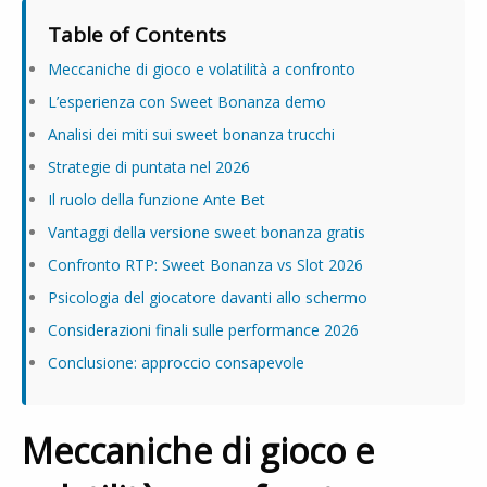
Table of Contents
Meccaniche di gioco e volatilità a confronto
L’esperienza con Sweet Bonanza demo
Analisi dei miti sui sweet bonanza trucchi
Strategie di puntata nel 2026
Il ruolo della funzione Ante Bet
Vantaggi della versione sweet bonanza gratis
Confronto RTP: Sweet Bonanza vs Slot 2026
Psicologia del giocatore davanti allo schermo
Considerazioni finali sulle performance 2026
Conclusione: approccio consapevole
Meccaniche di gioco e