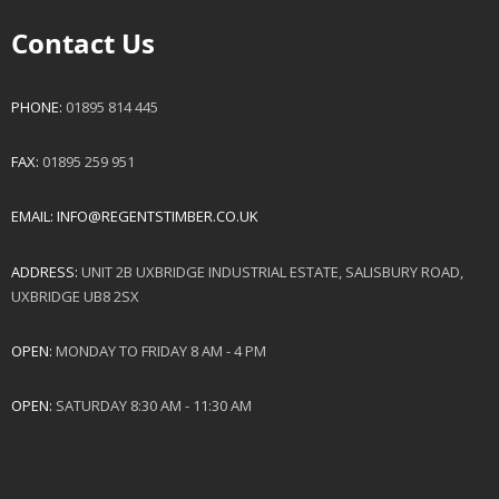
Contact Us
PHONE:
01895 814 445
FAX:
01895 259 951
EMAIL:
INFO@REGENTSTIMBER.CO.UK
ADDRESS:
UNIT 2B UXBRIDGE INDUSTRIAL ESTATE, SALISBURY ROAD,
UXBRIDGE UB8 2SX
OPEN:
MONDAY TO FRIDAY 8 AM - 4 PM
OPEN:
SATURDAY 8:30 AM - 11:30 AM