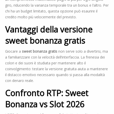
giro, riducendo la varianza temporale tra un bonus e l’altro. Per
chi ha un budget limitato, questa opzione può esaurire il
credito molto più velocemente del previsto.
Vantaggi della versione
sweet bonanza gratis
Giocare a
sweet bonanza gratis
non serve solo a divertirsi, ma
a familiarizzare con la velocità dell’interfaccia. La frenesia dei
colori e dei suoni è studiata per mantenere alto il
coinvolgimento: testare la versione gratuita aiuta a mantenere
il distacco emotivo necessario quando si passa alla modalità
con denaro reale.
Confronto RTP: Sweet
Bonanza vs Slot 2026