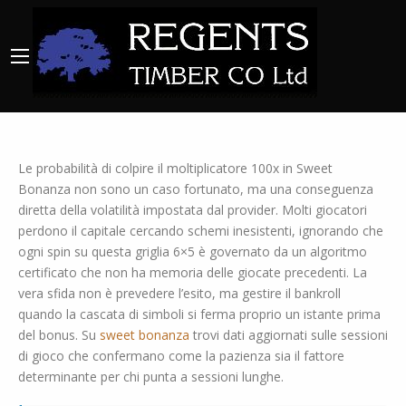
Le probabilità di colpire il moltiplicatore 100x in Sweet
Bonanza non sono un caso fortunato, ma una conseguenza
diretta della volatilità impostata dal provider. Molti giocatori
perdono il capitale cercando schemi inesistenti, ignorando che
ogni spin su questa griglia 6×5 è governato da un algoritmo
certificato che non ha memoria delle giocate precedenti. La
vera sfida non è prevedere l’esito, ma gestire il bankroll
quando la cascata di simboli si ferma proprio un istante prima
del bonus. Su
sweet bonanza
trovi dati aggiornati sulle sessioni
di gioco che confermano come la pazienza sia il fattore
determinante per chi punta a sessioni lunghe.