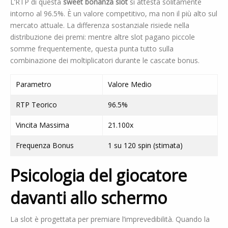
L’RTP di questa
sweet bonanza slot
si attesta solitamente
intorno al 96.5%. È un valore competitivo, ma non il più alto sul
mercato attuale. La differenza sostanziale risiede nella
distribuzione dei premi: mentre altre slot pagano piccole
somme frequentemente, questa punta tutto sulla
combinazione dei moltiplicatori durante le cascate bonus.
Parametro
Valore Medio
RTP Teorico
96.5%
Vincita Massima
21.100x
Frequenza Bonus
1 su 120 spin (stimata)
Psicologia del giocatore
davanti allo schermo
La slot è progettata per premiare l’imprevedibilità. Quando la