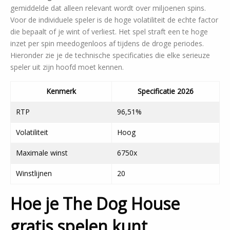
gemiddelde dat alleen relevant wordt over miljoenen spins.
Voor de individuele speler is de hoge volatiliteit de echte factor
die bepaalt of je wint of verliest. Het spel straft een te hoge
inzet per spin meedogenloos af tijdens de droge periodes.
Hieronder zie je de technische specificaties die elke serieuze
speler uit zijn hoofd moet kennen.
Kenmerk
Specificatie 2026
RTP
96,51%
Volatiliteit
Hoog
Maximale winst
6750x
Winstlijnen
20
Hoe je The Dog House
gratis spelen kunt