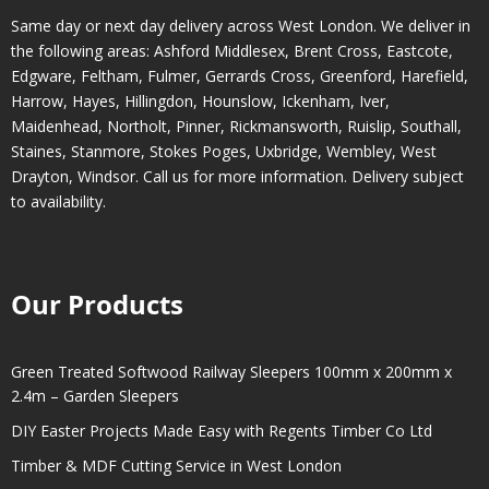
Same day or next day delivery across
West London
. We deliver in
the following areas:
Ashford Middlesex
,
Brent Cross
,
Eastcote
,
Edgware
,
Feltham
,
Fulmer
,
Gerrards Cross
,
Greenford
,
Harefield
,
Harrow
,
Hayes
,
Hillingdon
,
Hounslow
,
Ickenham
,
Iver
,
Maidenhead
,
Northolt
,
Pinner
,
Rickmansworth
,
Ruislip
,
Southall
,
Staines
,
Stanmore
,
Stokes Poges
,
Uxbridge
,
Wembley
,
West
Drayton
,
Windsor
. Call us for more information. Delivery subject
to availability.
Our Products
Green Treated Softwood Railway Sleepers 100mm x 200mm x
2.4m – Garden Sleepers
DIY Easter Projects Made Easy with Regents Timber Co Ltd
Timber & MDF Cutting Service in West London