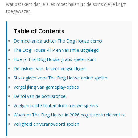
wat betekent dat je alles moet halen uit de spins die je krijgt
toegewezen.
Table of Contents
De mechanica achter The Dog House demo
The Dog House RTP en variantie uitgelegd
Hoe je The Dog House gratis spelen kunt
De invloed van de vermenigvuldigers
Strategieën voor The Dog House online spelen
Vergelijking van gameplay-opties
De rol van de bonusronde
Veelgemaakte fouten door nieuwe spelers
Waarom The Dog House in 2026 nog steeds relevant is
Veiligheid en verantwoord spelen