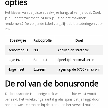
opties
Het kiezen van de juiste speelwijze hangt af van je doel. Zoek
je puur entertainment, of ben je uit op het maximale
rendement? De volgende tabel vergelijkt de benaderingen voor
2026.
Speelwijze
Risicoprofiel
Doel
Demomodus
Nul
Analyse en strategie
Lage inzet
Beheerst
Speeltijd maximaliseren
Hoge inzet
Extreem
Jagen op de 6750x max win
De rol van de bonusronde
De bonusronde is de enige plek waar de echte winst wordt
behaald. Het willekeurige aantal gratis spins dat je krijgt door
aan het wiel te draaien bij de start, kan het verschil maken