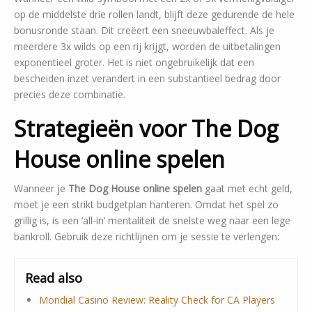
op de middelste drie rollen landt, blijft deze gedurende de hele
bonusronde staan. Dit creëert een sneeuwbaleffect. Als je
meerdere 3x wilds op een rij krijgt, worden de uitbetalingen
exponentieel groter. Het is niet ongebruikelijk dat een
bescheiden inzet verandert in een substantieel bedrag door
precies deze combinatie.
Strategieën voor The Dog
House online spelen
Wanneer je
The Dog House online spelen
gaat met echt geld,
moet je een strikt budgetplan hanteren. Omdat het spel zo
grillig is, is een ‘all-in’ mentaliteit de snelste weg naar een lege
bankroll. Gebruik deze richtlijnen om je sessie te verlengen:
Read also
Mondial Casino Review: Reality Check for CA Players