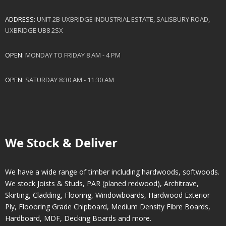
ADDRESS:
UNIT 2B UXBRIDGE INDUSTRIAL ESTATE, SALISBURY ROAD,
UXBRIDGE UB8 2SX
OPEN:
MONDAY TO FRIDAY 8 AM - 4 PM
OPEN:
SATURDAY 8:30 AM - 11:30 AM
We Stock & Deliver
We have a wide range of timber including hardwoods, softwoods.
We stock Joists & Studs, PAR (planed redwood), Architrave,
Skirting, Cladding, Flooring, Windowboards, Hardwood Exterior
Ply, Floooring Grade Chipboard, Medium Density Fibre Boards,
Hardboard, MDF, Decking Boards and more.