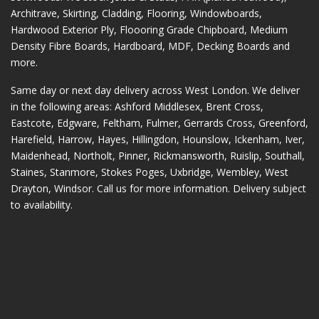
Architrave, Skirting, Cladding, Flooring, Windowboards,
Hardwood Exterior Ply, Floooring Grade Chipboard, Medium
Density Fibre Boards, Hardboard, MDF, Decking Boards and
more.
Same day or next day delivery across
West London
. We deliver
in the following areas:
Ashford Middlesex
,
Brent Cross
,
Eastcote
,
Edgware
,
Feltham
,
Fulmer
,
Gerrards Cross
,
Greenford
,
Harefield
,
Harrow
,
Hayes
,
Hillingdon
,
Hounslow
,
Ickenham
,
Iver
,
Maidenhead
,
Northolt
,
Pinner
,
Rickmansworth
,
Ruislip
,
Southall
,
Staines
,
Stanmore
,
Stokes Poges
,
Uxbridge
,
Wembley
,
West
Drayton
,
Windsor
. Call us for more information. Delivery subject
to availability.