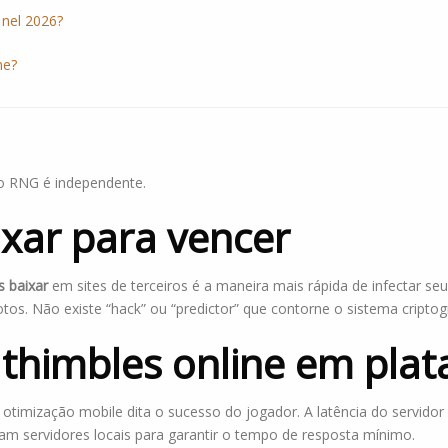
 nel 2026?
me?
o RNG é independente.
ixar para vencer
s baixar
em sites de terceiros é a maneira mais rápida de infectar se
tos. Não existe “hack” ou “predictor” que contorne o sistema criptogr
 thimbles online em pla
timização mobile dita o sucesso do jogador. A latência do servidor 
am servidores locais para garantir o tempo de resposta mínimo.