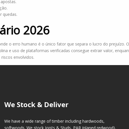
 apostas.
ção.
ar quedas.
ário 2026
onde o erro humano é o único fator que separa o lucro do prejuízo.
plina e uso de plataformas verificadas consegue extrair valor, enqua
riscos envolvidos.
We Stock & Deliver
We have a wide range of timber including hardwoods,
softwoods. We stock Joists & Studs, PAR (planed redwood),