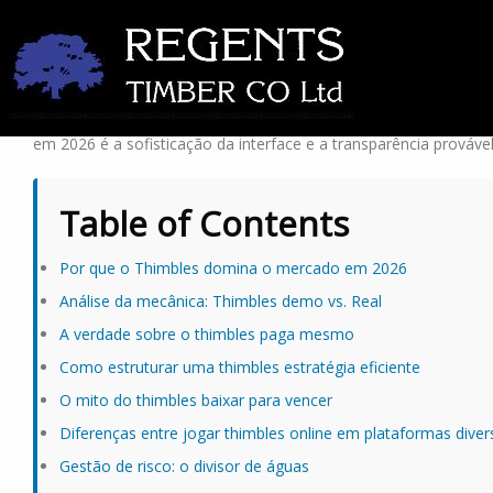
Você perdeu dinheiro na última rodada e agora está convencido
matemática por trás dos três dedais é impiedosa. Quem entra
uma operação cirúrgica de gestão de risco. Esqueça a sorte; a
em 2026 é a sofisticação da interface e a transparência prováv
Table of Contents
Por que o Thimbles domina o mercado em 2026
Análise da mecânica: Thimbles demo vs. Real
A verdade sobre o thimbles paga mesmo
Como estruturar uma thimbles estratégia eficiente
O mito do thimbles baixar para vencer
Diferenças entre jogar thimbles online em plataformas diver
Gestão de risco: o divisor de águas