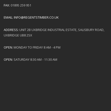
FAX:
01895 259 951
EMAIL:
INFO@REGENTSTIMBER.CO.UK
ADDRESS:
UNIT 2B UXBRIDGE INDUSTRIAL ESTATE, SALISBURY ROAD,
UXBRIDGE UB8 2SX
OPEN:
MONDAY TO FRIDAY 8 AM - 4 PM
OPEN:
SATURDAY 8:30 AM - 11:30 AM