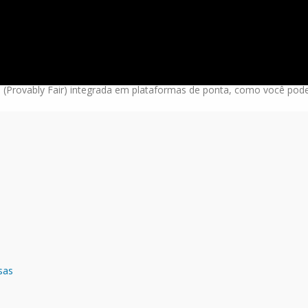
 de que o software está programado contra você. A verdade é muito 
 nessa buscando renda passiva acaba com a banca zerada em minuto
qui sobrevive quem entende a mecânica do RNG e sabe a hora exata 
el (Provably Fair) integrada em plataformas de ponta, como você pod
sas