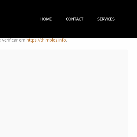
mais fria: o Thimbles não perdoa jogadores emocionais, e a
HOME
CONTACT
SERVICES
s, enquanto os poucos que lucram tratam cada rodada como
de parar antes que o algoritmo tome o controle. O que mudou
e verificar em
https://thimbles.info
.