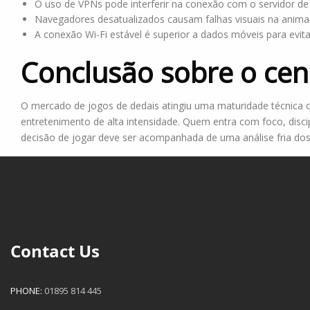
O uso de VPNs pode interferir na conexão com o servidor de
Navegadores desatualizados causam falhas visuais na anima
A conexão Wi-Fi estável é superior a dados móveis para evit
Conclusão sobre o cen
O mercado de jogos de dedais atingiu uma maturidade técnica 
entretenimento de alta intensidade. Quem entra com foco, disci
decisão de jogar deve ser acompanhada de uma análise fria dos 
Contact Us
PHONE:
01895 814 445