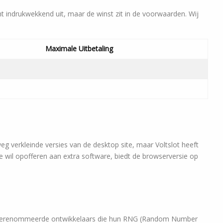
ht indrukwekkend uit, maar de winst zit in de voorwaarden. Wij
Maximale Uitbetaling
eg verkleinde versies van de desktop site, maar Voltslot heeft
te wil opofferen aan extra software, biedt de browserversie op
n met gerenommeerde ontwikkelaars die hun RNG (Random Number