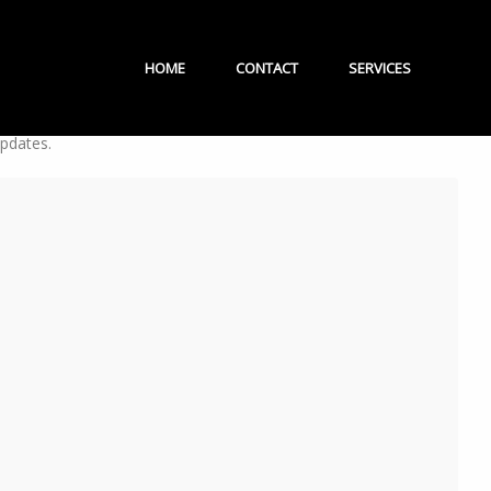
onbetrouwbare aanbieders. Voltslot casino pakt het anders aan,
HOME
CONTACT
SERVICES
ssen vertrouwt zonder de kleine lettertjes van de inzetvereisten
ebruikelijke marketingpraatjes. Gebruikers die problemen ervaren
updates.