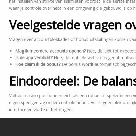
het instellen van strikte verlieslimieten voordat je de eerste in
waar je controle over hebt in een omgeving die gebouwd is op h
Veelgestelde vragen ov
Vragen over accountblokkades of bonus-uitsluitingen komen va
Mag ik meerdere accounts openen?
Nee, dit leidt tot directe
Is de app verplicht?
Nee, de mobiele website is geoptimalisee
Hoe claim ik de bonus?
De bonus wordt automatisch bijgeschre
Eindoordeel: De balan
Voltslot casino positioneert zich als een robuuste speler in een v
eigen speelgedrag onder controle houdt. Het is geen plek om ri
interface en vlotte uitbetalingen.