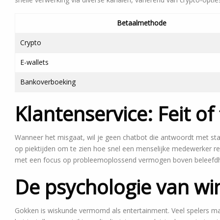
Betaalmethode
Crypto
E-wallets
Bankoverboeking
Klantenservice: Feit of 
Wanneer het misgaat, wil je geen chatbot die antwoordt met st
op piektijden om te zien hoe snel een menselijke medewerker re
met een focus op probleemoplossend vermogen boven beleefdh
De psychologie van win
Gokken is wiskunde vermomd als entertainment. Veel spelers maken