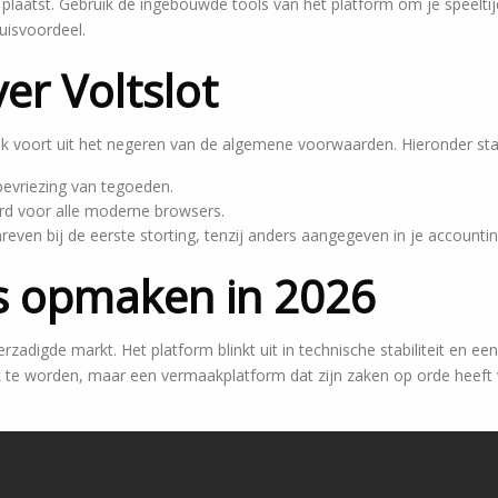
zet plaatst. Gebruik de ingebouwde tools van het platform om je speelti
uisvoordeel.
er Voltslot
ak voort uit het negeren van de algemene voorwaarden. Hieronder s
 bevriezing van tegoeden.
rd voor alle moderne browsers.
ven bij de eerste storting, tenzij anders aangegeven in je accountins
s opmaken in 2026
erzadigde markt. Het platform blinkt uit in technische stabiliteit en 
jk te worden, maar een vermaakplatform dat zijn zaken op orde heeft