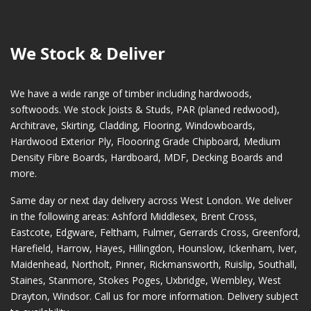
We Stock & Deliver
We have a wide range of timber including hardwoods,
softwoods. We stock Joists & Studs, PAR (planed redwood),
Architrave, Skirting, Cladding, Flooring, Windowboards,
Hardwood Exterior Ply, Floooring Grade Chipboard, Medium
Density Fibre Boards, Hardboard, MDF, Decking Boards and
more.
Same day or next day delivery across
West London
. We deliver
in the following areas:
Ashford Middlesex
,
Brent Cross
,
Eastcote
,
Edgware
,
Feltham
,
Fulmer
,
Gerrards Cross
,
Greenford
,
Harefield
,
Harrow
,
Hayes
,
Hillingdon
,
Hounslow
,
Ickenham
,
Iver
,
Maidenhead
,
Northolt
,
Pinner
,
Rickmansworth
,
Ruislip
,
Southall
,
Staines
,
Stanmore
,
Stokes Poges
,
Uxbridge
,
Wembley
,
West
Drayton
,
Windsor
. Call us for more information. Delivery subject