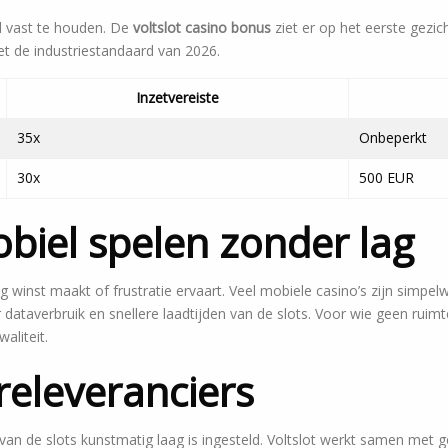
d vast te houden. De
voltslot casino bonus
ziet er op het eerste gezic
t de industriestandaard van 2026.
Inzetvereiste
35x
Onbeperkt
30x
500 EUR
obiel spelen zonder lag
winst maakt of frustratie ervaart. Veel mobiele casino’s zijn simpelw
r dataverbruik en snellere laadtijden van de slots. Voor wie geen ruim
aliteit.
eleveranciers
yer) van de slots kunstmatig laag is ingesteld. Voltslot werkt same