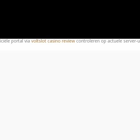
tig minuten omdat ze simpelweg op de verkeerde knoppen drukken bij 
 een digitale valstrik met flitsende graphics? Wie blindelings op bonu
rkelijke prestaties van dit platform onder de loep nemen, zonder de g
ciële portal via
voltslot casino review
controleren op actuele server-