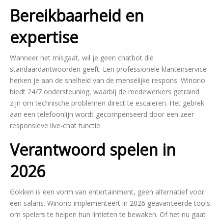
Bereikbaarheid en
expertise
Wanneer het misgaat, wil je geen chatbot die
standaardantwoorden geeft. Een professionele klantenservice
herken je aan de snelheid van de menselijke respons. Winorio
biedt 24/7 ondersteuning, waarbij de medewerkers getraind
zijn om technische problemen direct te escaleren. Het gebrek
aan een telefoonlijn wordt gecompenseerd door een zeer
responsieve live-chat functie.
Verantwoord spelen in
2026
Gokken is een vorm van entertainment, geen alternatief voor
een salaris. Winorio implementeert in 2026 geavanceerde tools
om spelers te helpen hun limieten te bewaken. Of het nu gaat