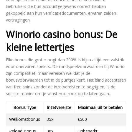
Gebruikers die hun accountgegevens correct hebben
gekoppeld aan hun verificatiedocumenten, ervaren zelden
vertragingen.
Winorio casino bonus: De
kleine lettertjes
Elke bonus die groter oogt dan 200% is bijna altijd een valstrik
voor onervaren spelers. De rondspeelvoorwaarden bij Winorio
zijn competitief, maar vereisen wel dat je de
bonusvoorwaarden tot in de puntjes kent. Het blind accepteren
van free spins zonder de inzetvereisten te begrijpen, is de
snelste manier om je winsten in rook op te laten gaan.
Bonus Type
Inzetvereiste
Maximaal uit te betalen
Welkomstbonus
35x
€500
Reload Bonus
30x
Onbeperkt