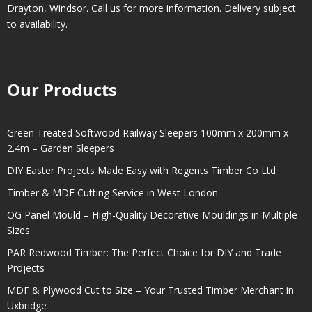
Drayton
,
Windsor
. Call us for more information. Delivery subject
to availability.
Our Products
Green Treated Softwood Railway Sleepers 100mm x 200mm x
2.4m – Garden Sleepers
DIY Easter Projects Made Easy with Regents Timber Co Ltd
Timber & MDF Cutting Service in West London
OG Panel Mould – High-Quality Decorative Mouldings in Multiple
Sizes
PAR Redwood Timber: The Perfect Choice for DIY and Trade
Projects
MDF & Plywood Cut to Size – Your Trusted Timber Merchant in
Uxbridge