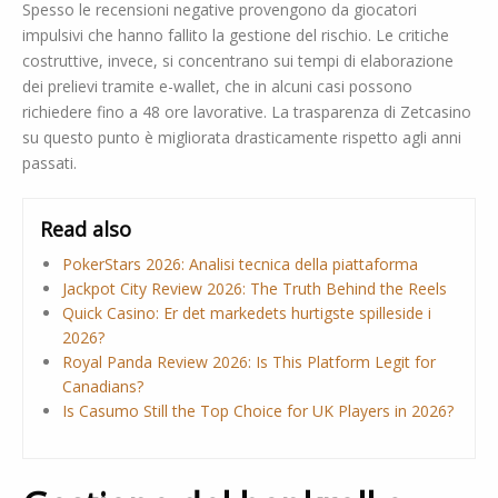
Spesso le recensioni negative provengono da giocatori
impulsivi che hanno fallito la gestione del rischio. Le critiche
costruttive, invece, si concentrano sui tempi di elaborazione
dei prelievi tramite e-wallet, che in alcuni casi possono
richiedere fino a 48 ore lavorative. La trasparenza di Zetcasino
su questo punto è migliorata drasticamente rispetto agli anni
passati.
Read also
PokerStars 2026: Analisi tecnica della piattaforma
Jackpot City Review 2026: The Truth Behind the Reels
Quick Casino: Er det markedets hurtigste spilleside i
2026?
Royal Panda Review 2026: Is This Platform Legit for
Canadians?
Is Casumo Still the Top Choice for UK Players in 2026?