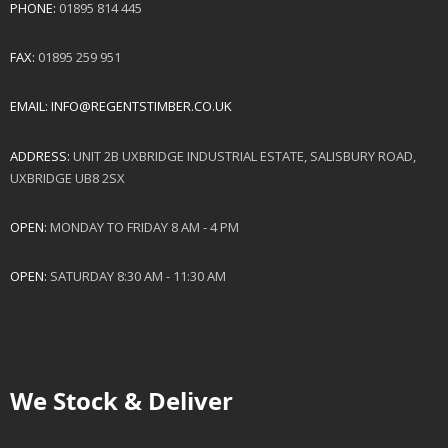
PHONE:
01895 814 445
FAX:
01895 259 951
EMAIL:
INFO@REGENTSTIMBER.CO.UK
ADDRESS:
UNIT 2B UXBRIDGE INDUSTRIAL ESTATE, SALISBURY ROAD,
UXBRIDGE UB8 2SX
OPEN:
MONDAY TO FRIDAY 8 AM - 4 PM
OPEN:
SATURDAY 8:30 AM - 11:30 AM
We Stock & Deliver