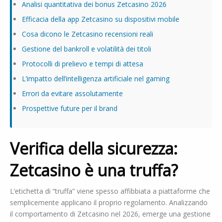
Analisi quantitativa dei bonus Zetcasino 2026
Efficacia della app Zetcasino su dispositivi mobile
Cosa dicono le Zetcasino recensioni reali
Gestione del bankroll e volatilità dei titoli
Protocolli di prelievo e tempi di attesa
L’impatto dell’intelligenza artificiale nel gaming
Errori da evitare assolutamente
Prospettive future per il brand
Verifica della sicurezza:
Zetcasino è una truffa?
L’etichetta di “truffa” viene spesso affibbiata a piattaforme che
semplicemente applicano il proprio regolamento. Analizzando
il comportamento di Zetcasino nel 2026, emerge una gestione