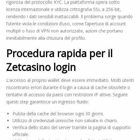
rigorosa del protocollo KYC. La piattaforma opera sotto
licenza internazionale e utilizza crittografia SSL a 256-bit,
rendendo i dati sensibili inattaccabili. Il problema sorge quando
l’utente viola le condizioni d’uso, come l’apertura di account
multipli o l’uso di VPN non autorizzate, azioni che portano
inevitabilmente alla chiusura del profilo.
Procedura rapida per il
Zetcasino login
L’accesso al proprio wallet deve essere immediato. Molti utenti
riscontrano errori durante il login a causa di cache obsolete o
tentativi di accesso da paesi con restrizioni IP attive. Seguire
questi step garantisce un ingresso fluido:
Pulizia della cache del browser ogni 30 giorni.
Utilizzo di credenziali univoche non salvate in chiaro.
Verifica dello stato del server tramite la pagina di supporto
ufficiale.