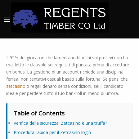
Il 92% dei giocatori che lamentano blocchi sui prelievi non ha
mai letto le clausole sui requisiti di puntata prima di accettare
un bonus. La gestione di un account richiede una disciplina
ferrea, non tentativi casuali basati sulla fortuna. Se pensi che
zetcasino
ti regali denaro senza condizioni, sei il candidato
ideale per perdere tutto il tuo bankroll in meno di un’ora.
Table of Contents
Verifica della sicurezza: Zetcasino è una truffa?
Procedura rapida per il Zetcasino login