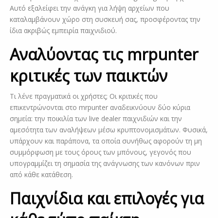
Αυτό εξαλείφει την ανάγκη για λήψη αρχείων που
καταλαμβάνουν χώρο στη συσκευή σας, προσφέροντας την
ίδια ακριβώς εμπειρία παιχνιδιού.
Αναλύοντας τις mrpunter
κριτικές των παικτών
Τι λένε πραγματικά οι χρήστες; Οι κριτικές που
επικεντρώνονται στο mrpunter αναδεικνύουν δύο κύρια
σημεία: την ποικιλία των live dealer παιχνιδιών και την
αμεσότητα των αναλήψεων μέσω κρυπτονομισμάτων. Φυσικά,
υπάρχουν και παράπονα, τα οποία συνήθως αφορούν τη μη
συμμόρφωση με τους όρους των μπόνους, γεγονός που
υπογραμμίζει τη σημασία της ανάγνωσης των κανόνων πριν
από κάθε κατάθεση.
Παιχνίδια και επιλογές για