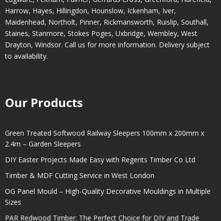
Harrow
,
Hayes
,
Hillingdon
,
Hounslow
,
Ickenham
,
Iver
,
Maidenhead
,
Northolt
,
Pinner
,
Rickmansworth
,
Ruislip
,
Southall
,
Staines
,
Stanmore
,
Stokes Poges
,
Uxbridge
,
Wembley
,
West
Drayton
,
Windsor
. Call us for more information. Delivery subject
to availability.
Our Products
Green Treated Softwood Railway Sleepers 100mm x 200mm x
2.4m – Garden Sleepers
DIY Easter Projects Made Easy with Regents Timber Co Ltd
Timber & MDF Cutting Service in West London
OG Panel Mould – High-Quality Decorative Mouldings in Multiple
Sizes
PAR Redwood Timber: The Perfect Choice for DIY and Trade