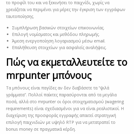
το προφίλ του και να ξεκινήσει το παιχνίδι, χωρίς να
χρειάζεται να περιμένει για μέρες την έγκριση των εγγράφων
ταυτοποίησης.
Συμπλήρωση βασικών στοιχείων επικοινωνίας.
Επιλογή νομίσματος και μεθόδου πληρωμής.
Άμεση ενεργοποίηση λογαριασμού μέσω email.
Επαλήθευση στοιχείων για ασφαλείς αναλήψεις.
Πώς να εκμεταλλευτείτε το
mrpunter μπόνους
Τα μπόνους είναι παγίδες αν δεν διαβάσετε τα “ψιλά
γράμματα”. Πολλοί παίκτες παρασύρονται από τα μεγάλα
ποσά, αλλά στο mrpunter οι όροι στοιχηματισμού (wagering
requirements) είναι σχεδιασμένοι για να είναι ρεαλιστικοί. Η
διαχείριση της προσφοράς εγγραφής απαιτεί στρατηγική
επιλογή παιχνιδιών με υψηλό RTP για να μετατραπεί το
bonus money σε πραγματικά κέρδη.