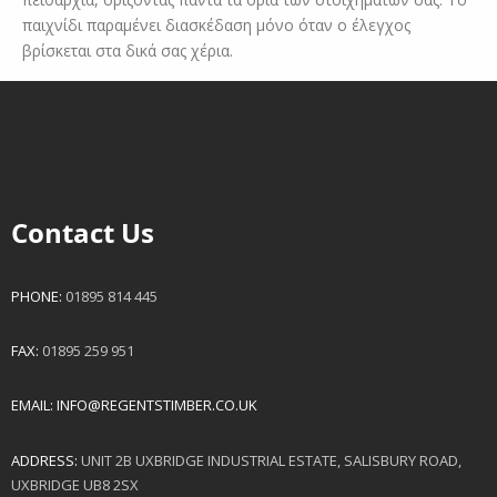
παιχνίδι παραμένει διασκέδαση μόνο όταν ο έλεγχος
βρίσκεται στα δικά σας χέρια.
Contact Us
PHONE:
01895 814 445
FAX:
01895 259 951
EMAIL:
INFO@REGENTSTIMBER.CO.UK
ADDRESS:
UNIT 2B UXBRIDGE INDUSTRIAL ESTATE, SALISBURY ROAD,
UXBRIDGE UB8 2SX